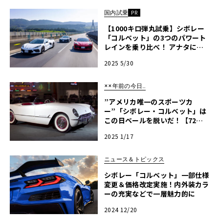
国内試乗
PR
【1000キロ弾丸試乗】シボレー
「コルベット」の3つのパワート
レインを乗り比べ！ アナタにベ
ストなモデルは？
2025 5/30
××年前の今日…
”アメリカ唯一のスポーツカ
ー”「シボレー・コルベット」は
この日ベールを脱いだ！【72年
前の今日、こんなことが…】
2025 1/17
ニュース＆トピックス
シボレー「コルベット」一部仕様
変更＆価格改定実施！内外装カラ
ーの充実などで一層魅力的に
2024 12/20