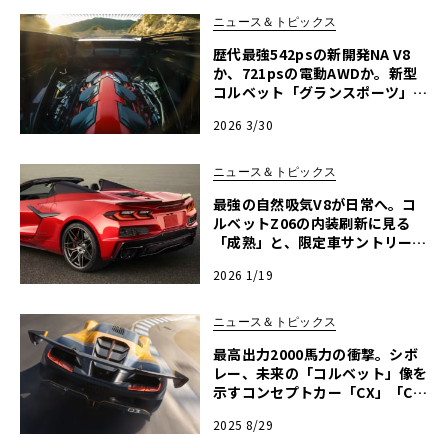
ニュース＆トピックス
歴代最強542psの新開発NA V8
か、721psの電動AWDか。新型
コルベット「グランスポーツ」が
広げた伝統のスイートスポット
2026 3/30
ニュース＆トピックス
最強の自然吸気V8が日常へ。コ
ルベットZ06の内装刷新に見る
「成熟」と、限定車サントリーニ
の誘惑
2026 1/19
ニュース＆トピックス
最高出力2000馬力の衝撃。シボ
レー、未来の「コルベット」像を
示すコンセプトカー「CX」「CX.
R」を発表
2025 8/29