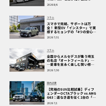
心と、Cクラスで味わうシルキー
2026 8/6
な走り〈PR〉
コラム
スマホで完結、サポートは万
全！ 新型EV「インスター」で実
感するヒョンデの「4つの安心」
【第1回・ヒョンデ6つの疑問：
2026 7/31
Why? Hyundai?】〈PR〉
コラム
全国からメルセデスが集う埼玉
の名店「オートフィールド」─
─愛車を末永く楽しむ賢い修理
術と、プロがフックス製オイル
2026 7/30
を選ぶ理由〈PR〉
国内試乗
【究極のSUV比較試乗】ディフ
ェンダーOCTAブラック vs AMG
G63：道なき道を征く2台の「対
極的アプローチ」
2026 7/1