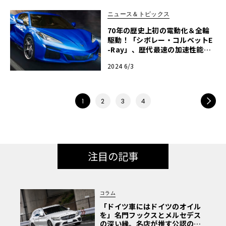
ニュース＆トピックス
70年の歴史上初の電動化＆全輪
駆動！「シボレー・コルベットE
-Ray」、歴代最速の加速性能を
引っ提げて登場！
2024 6/3
NEXT
1
2
3
4
注目の記事
コラム
「ドイツ車にはドイツのオイル
を」名門フックスとメルセデス
の深い縁。名店が推す公認の安