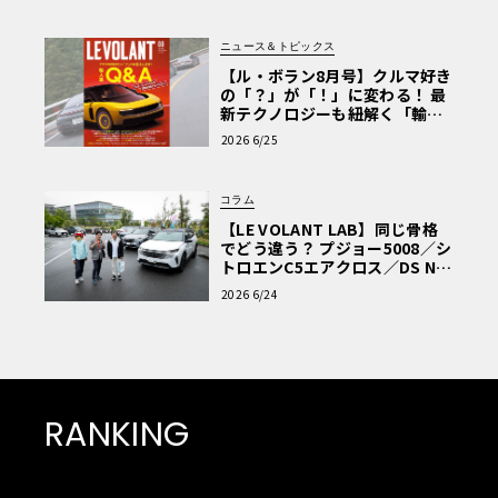
ニュース＆トピックス
【ル・ボラン8月号】クルマ好き
の「？」が「！」に変わる！ 最
新テクノロジーも紐解く「輸入
車Q&A」
2026 6/25
コラム
【LE VOLANT LAB】同じ骨格
でどう違う？ プジョー5008／シ
トロエンC5エアクロス／DS Nº4
読者一気乗りレポート
2026 6/24
RANKING