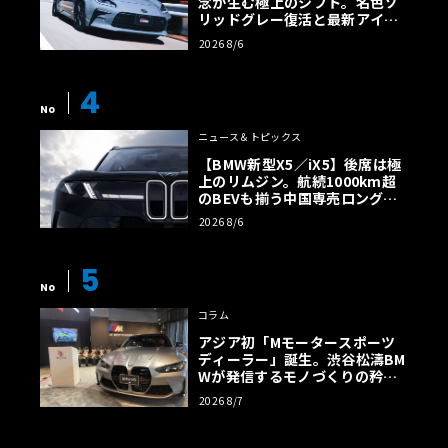
念が生む極上のシフト。名色ソ
リッドグレー復活と最新アイサ
イトでFRの極みへ
2026 8/6
4
No
ニュース＆トピックス
【BMW新型X5／iX5】後席は極
上のリムジン。航続1000km超
のBEVも揃う中国専売ロング仕
様の全貌
2026 8/6
5
No
コラム
アジア初「Mモータースポーツ
ディーラー」誕生。渋谷松濤BM
Wが発信するモノづくりの矜持
【木下隆之コラム】
2026 8/7