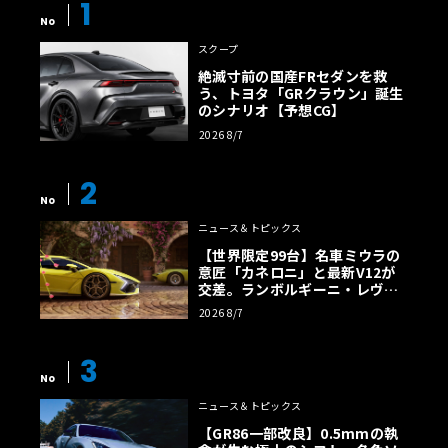
1
No
スクープ
絶滅寸前の国産FRセダンを救
う、トヨタ「GRクラウン」誕生
のシナリオ【予想CG】
2026 8/7
2
No
ニュース＆トピックス
【世界限定99台】名車ミウラの
意匠「カネロニ」と最新V12が
交差。ランボルギーニ・レヴエ
ルトに60周年記念車が登場
2026 8/7
3
No
ニュース＆トピックス
【GR86一部改良】0.5mmの執