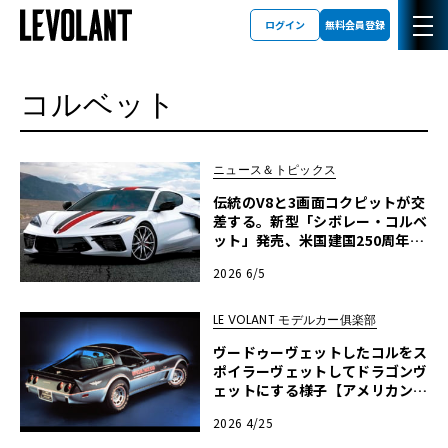
ログイン
無料会員登録
コルベット
ニュース＆トピックス
伝統のV8と3画面コクピットが交
差する。新型「シボレー・コルベ
ット」発売、米国建国250周年記
念車も
2026 6/5
LE VOLANT モデルカー俱楽部
ヴードゥーヴェットしたコルをス
ポイラーヴェットしてドラゴンヴ
ェットにする様子【アメリカンカ
ープラモ・クロニクル】第61回
2026 4/25