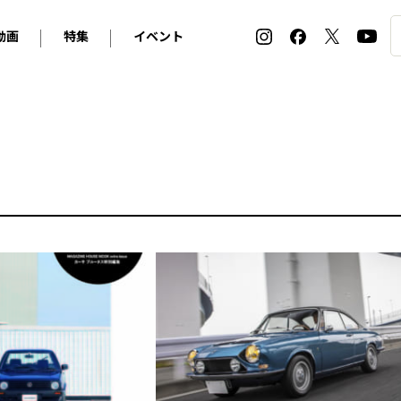
動画
特集
イベント
ィ
BMW
アルピナ
オリジナル動画
2026 サマータイヤ＆ホイール バイヤーズガイド
ル・ボラン カーズ・ミート2026横浜
2025-2026 冬 スタッドレス＆ウインタータイヤ バイヤ
SNOW EXPERIENCE in TOGAKUSHI SKI FIE
デス・ベンツ
ポルシェ
フォルクスワーゲン
ホイールカタログ2025-2026冬
EV:LIFE FUTAKO TAMAGAWA 2026
ーヌ
シトロエン
DSオートモビル
ホイールカタログ
EV:LIFE KOBE 2025
ー
ルノー
アバルト
タイヤ特集
ル・ボラン カーズ・ミート2025横浜
ァ・ロメオ
フェラーリ
フィアット
ルギーニ
マセラティ
アストン・マーティン
レー
ケータハム
ジャガー
ローバー
ロータス
マクラーレン
モーガン
ロールス・ロイス
キャデラック
シボレー
テスラ
ヒョンデ