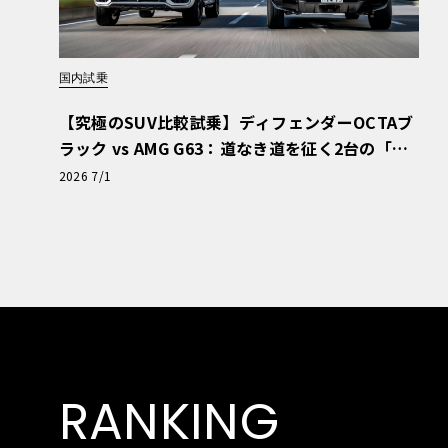
国内試乗
【究極のSUV比較試乗】ディフェンダーOCTAブ
ラック vs AMG G63：道なき道を征く2台の「対
極的アプローチ」
2026 7/1
RANKING