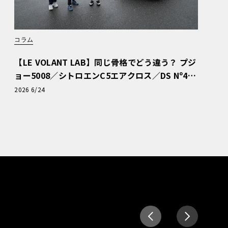
コラム
【LE VOLANT LAB】同じ骨格でどう違う？ プジ
ョー5008／シトロエンC5エアクロス／DS Nº4
読者一気乗りレポート
2026 6/24