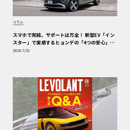
コラム
スマホで完結、サポートは万全！ 新型EV「イン
スター」で実感するヒョンデの「4つの安心」
【第1回・ヒョンデ6つの疑問：Why? Hyunda
2026 7/31
i?】〈PR〉