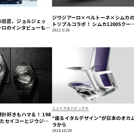
ジウジアーロ×ベルトーネ×シムカ
他
の巨匠、ジョルジェッ
トリプルコラボ！ シムカ1200Sクー
ーロのインタビューも収
は完成度の高いパーフェクトなクル
2022 3/26
RUTUS特別編集 時代を超
ス
トヨタ
日産
だった
、デザインの良い車』が
スバル
マツダ
ダイハツ
スズキ
他
ニュース＆トピックス
計好きもハマる！ 198
“座るイタルデザイン”が日本のオカ
れたセイコーとジウジア
ラから
コラボ時計【Style i
2018 10/29