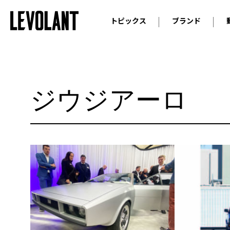
トピックス
ブランド
輸入車
アウデ
ニュース
スクープ
メルセ
試乗
アルピ
ジウジアーロ
コラム
プジョ
アルフ
ランボ
ベント
ランド
MINI
ボルボ
ジープ