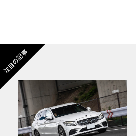
【Style in motion 008】
n motion 00
注目の記事