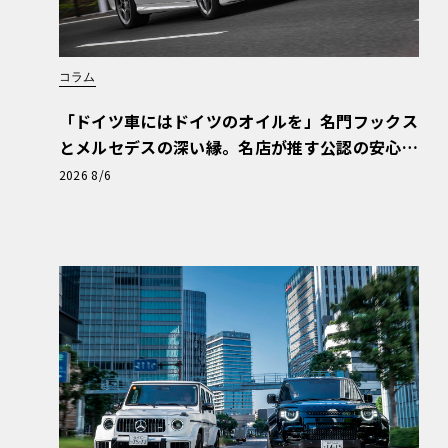
コラム
「ドイツ車にはドイツのオイルを」名門フックス
とメルセデスの深い縁。名店が推す公認の安心
と、Cクラスで味わうシルキーな走り〈PR〉
2026 8/6