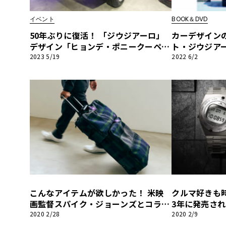
BYD
イベント
BOOK＆DVD
その
50年ぶりに復活！ 「ジウジアーロ」
カーデザイン
デザイン「ヒョンデ・ポニークーペコ
ト・ジウジア
ンセプト」が生誕の地イタリアで大公
録『Casa B
2023 5/19
2022 6/2
国産車
レクサ
開！
えて愛される
ホンダ
6月2日に発売
三菱
光岡
その
こんなアイテムが欲しかった！ 米映
クルマ好きも時
画監督スパイク・ジョーンズとコラボ
3年に発売さ
したクールでモダンなトラベルバッグ
ーロ・デザインの
2020 2/28
2020 2/9