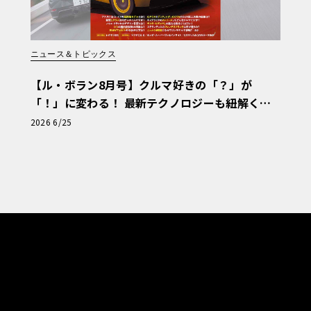
ニュース＆トピックス
【ル・ボラン8月号】クルマ好きの「？」が
「！」に変わる！ 最新テクノロジーも紐解く
「輸入車Q&A」
2026 6/25