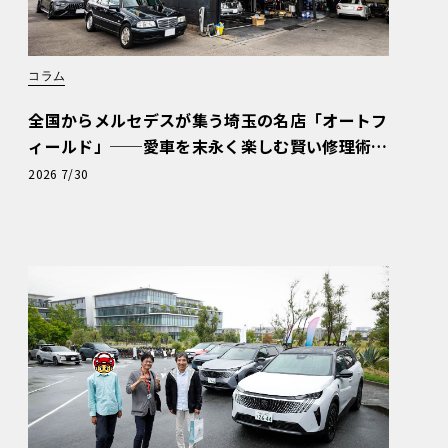
コラム
全国からメルセデスが集う埼玉の名店「オートフ
ィールド」──愛車を末永く楽しむ賢い修理術
と、プロがフックス製オイルを選ぶ理由〈PR〉
2026 7/30