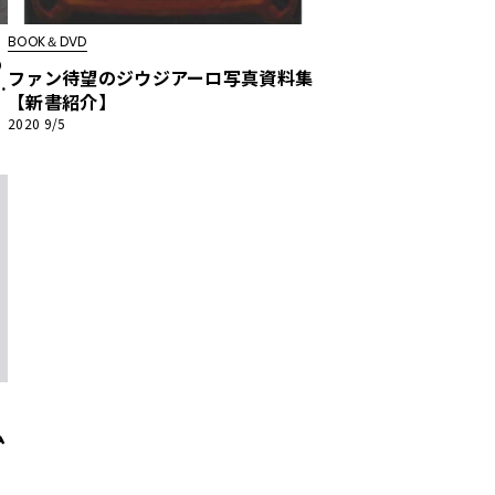
BOOK＆DVD
の
ファン待望のジウジアーロ写真資料集
ペ
【新書紹介】
マ
2020 9/5
ム