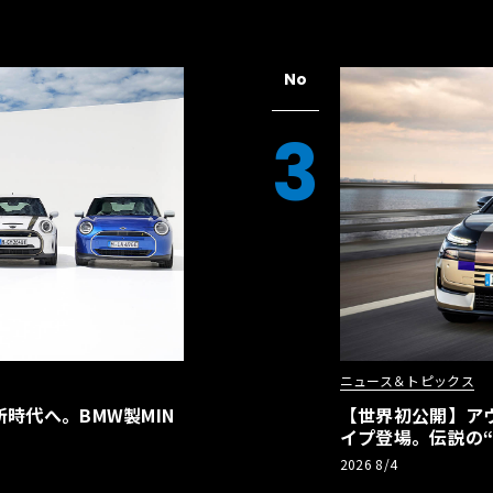
No
3
ニュース＆トピックス
時代へ。BMW製MIN
【世界初公開】アウデ
イプ登場。伝説の
リーBEVとして復
2026 8/4