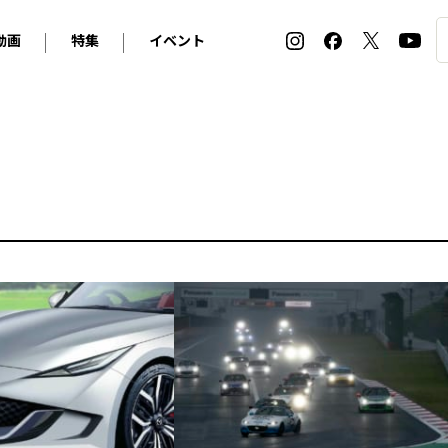
動画
特集
イベント
ィ
BMW
アルピナ
オリジナル動画
2026 サマータイヤ＆ホイール バイヤーズガイド
ル・ボラン カーズ・ミート2026横浜
2025-2026 冬 スタッドレス＆ウインタータイヤ バイヤ
SNOW EXPERIENCE in TOGAKUSHI SKI FIE
デス・ベンツ
ポルシェ
フォルクスワーゲン
ホイールカタログ2025-2026冬
EV:LIFE FUTAKO TAMAGAWA 2026
ーヌ
シトロエン
DSオートモビル
ホイールカタログ
EV:LIFE KOBE 2025
ー
ルノー
アバルト
タイヤ特集
ル・ボラン カーズ・ミート2025横浜
ァ・ロメオ
フェラーリ
フィアット
ルギーニ
マセラティ
アストン・マーティン
レー
ケータハム
ジャガー
ローバー
ロータス
マクラーレン
モーガン
ロールス・ロイス
キャデラック
シボレー
テスラ
ヒョンデ