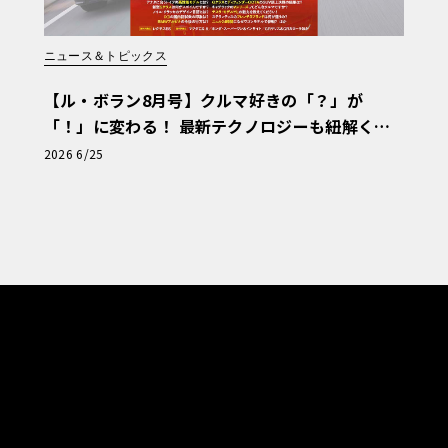
ニュース＆トピックス
【ル・ボラン8月号】クルマ好きの「？」が
「！」に変わる！ 最新テクノロジーも紐解く
「輸入車Q&A」
2026 6/25