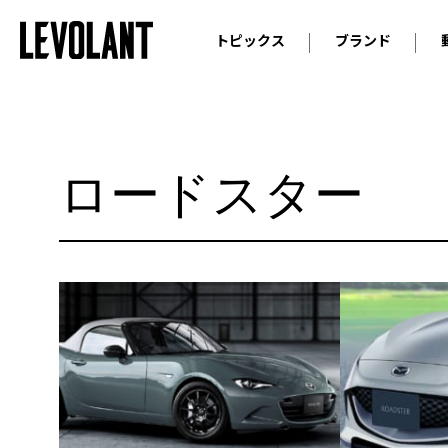
トピックス
ブランド
輸入車
アウデ
ニュース
スクープ
メルセ
試乗
アルピ
ロードスター
コラム
プジョ
アルフ
ランボ
ベント
ランド
MINI
ボルボ
ジープ