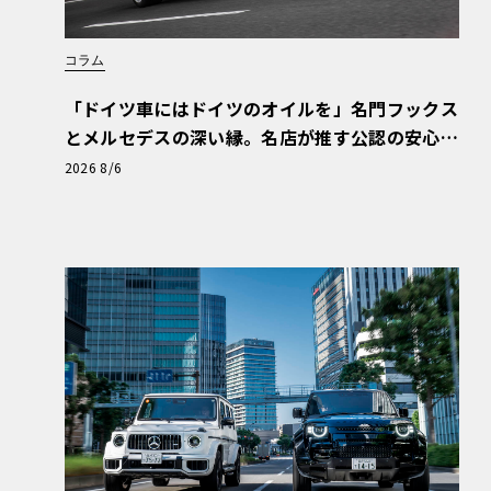
コラム
「ドイツ車にはドイツのオイルを」名門フックス
とメルセデスの深い縁。名店が推す公認の安心
と、Cクラスで味わうシルキーな走り〈PR〉
2026 8/6