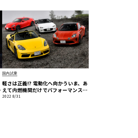
ー』編
国内試乗
軽さは正義――⁉ 電動化へ向かういま、あ
デ
えて内燃機関だけでパフォーマンスを
追求するライトウェイトスポーツを召
2022 8/31
喚！