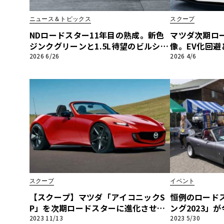
BYD
ニュース＆トピックス
スクープ
その
NDロードスター11年目の熟成。新色
マツダ次期ロ
ジンクグリーンと1.5L待望のビルシュ
像。EV化回
タイン「PS」に宿るマツダの執念
く次世代の生
2026 6/26
2026 4/6
国産車
レクサ
ホンダ
三菱
光岡
その
スクープ
イベント
【スクープ】マツダ「アイコニックS
恒例のロード
P」を次期ロードスターに進化させる
ング2023」
とこうなる！
から「990S
2023 11/13
2023 5/30