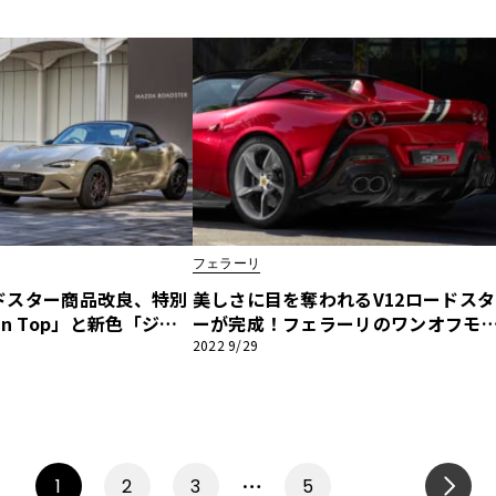
パイダー』編
フェラーリ
ドスター商品改良、特別
美しさに目を奪われるV12ロードスタ
n Top」と新色「ジル
ーが完成！フェラーリのワンオフモ
タリック」が追加
ル最新作「SP51」が公開に！
2022 9/29
…
1
2
3
5
NEXT