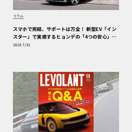
コラム
スマホで完結、サポートは万全！ 新型EV「イン
スター」で実感するヒョンデの「4つの安心」
【第1回・ヒョンデ6つの疑問：Why? Hyunda
2026 7/31
i?】〈PR〉