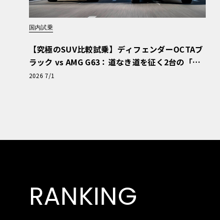
国内試乗
【究極のSUV比較試乗】ディフェンダーOCTAブ
ラック vs AMG G63：道なき道を征く2台の「対
極的アプローチ」
2026 7/1
RANKING