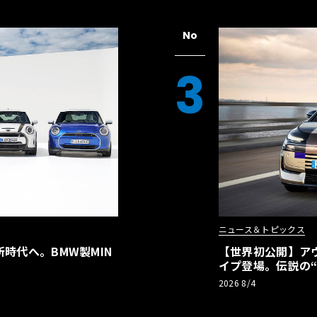
No
3
ニュース＆トピックス
時代へ。BMW製MIN
【世界初公開】アウデ
イプ登場。伝説の
リーBEVとして復
2026 8/4