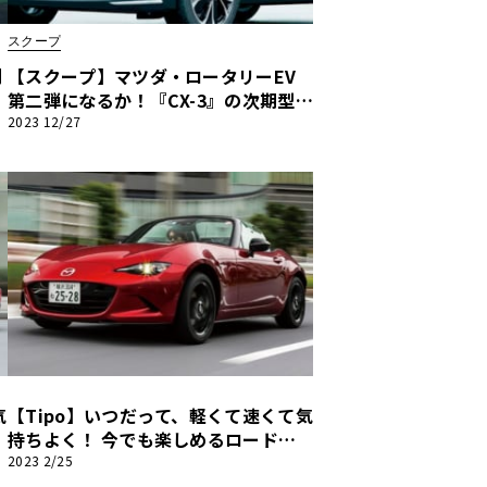
スクープ
列
【スクープ】マツダ・ロータリーEV
第二弾になるか！『CX-3』の次期型は
タ
満を持して9年ぶり世代交代へ！
2023 12/27
気
【Tipo】いつだって、軽くて速くて気
持ちよく！ 今でも楽しめるロードス
ターとライバルたち『NDロードスタ
2023 2/25