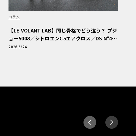
コラム
【LE VOLANT LAB】同じ骨格でどう違う？ プジ
ョー5008／シトロエンC5エアクロス／DS Nº4
読者一気乗りレポート
2026 6/24