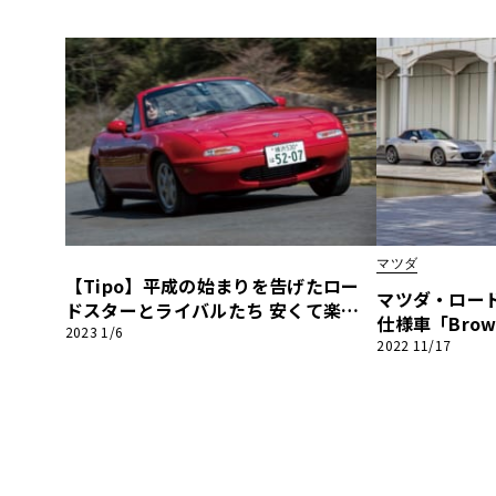
表も！
マツダ
【Tipo】平成の始まりを告げたロー
マツダ・ロー
ドスターとライバルたち―― 安くて楽し
仕様車「Brow
い、FRスポーツの楽しさ満載『ユーノ
2023 1/6
コンサンドメ
2022 11/17
ス・ロードスター』編