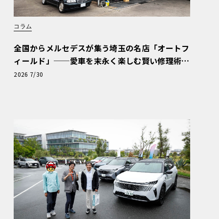
コラム
全国からメルセデスが集う埼玉の名店「オートフ
ィールド」──愛車を末永く楽しむ賢い修理術
と、プロがフックス製オイルを選ぶ理由〈PR〉
2026 7/30