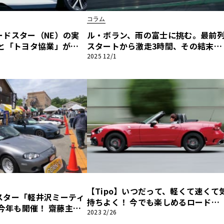
コラム
他
ードスター（NE）の実
ル・ボラン、雨の富士に挑む。最前
避と「トヨタ協業」が導
スタートから激走3時間、その結末
存戦略
は？【第36回メディア対抗ロードス
2025 12/1
ス
トヨタ
日産
ー耐久レース】
スバル
マツダ
ダイハツ
スズキ
他
【Tipo】いつだって、軽くて速くて
スター「軽井沢ミーティ
持ちよく！ 今でも楽しめるロードス
が今年も開催！ 齋藤主査
ターとライバルたち『アバルト124ス
2023 2/26
」に関するサプライズ発