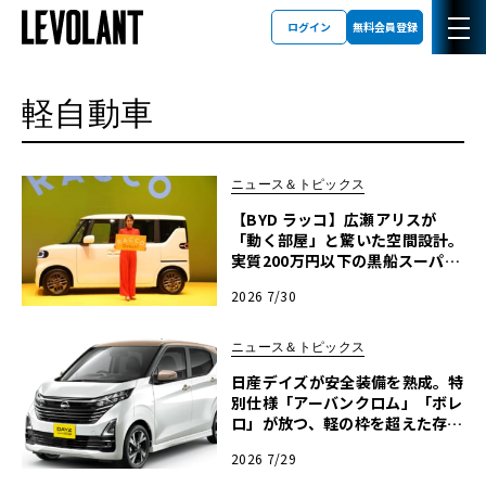
ログイン
無料会員登録
軽自動車
ニュース＆トピックス
【BYD ラッコ】広瀬アリスが
「動く部屋」と驚いた空間設計。
実質200万円以下の黒船スーパー
ハイト軽EVが秘める脅威
2026 7/30
ニュース＆トピックス
日産デイズが安全装備を熟成。特
別仕様「アーバンクロム」「ボレ
ロ」が放つ、軽の枠を超えた存在
感
2026 7/29