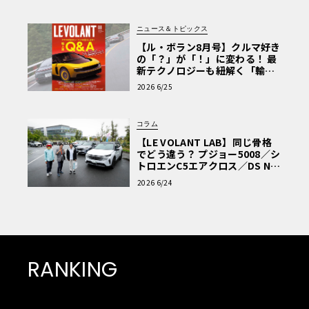
ニュース＆トピックス
【ル・ボラン8月号】クルマ好き
の「？」が「！」に変わる！ 最
新テクノロジーも紐解く「輸入
車Q&A」
2026 6/25
コラム
【LE VOLANT LAB】同じ骨格
でどう違う？ プジョー5008／シ
トロエンC5エアクロス／DS Nº4
読者一気乗りレポート
2026 6/24
RANKING