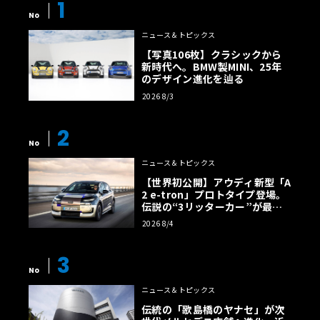
1
No
ニュース＆トピックス
【写真106枚】クラシックから
新時代へ。BMW製MINI、25年
のデザイン進化を辿る
2026 8/3
2
No
ニュース＆トピックス
【世界初公開】アウディ新型「A
2 e-tron」プロトタイプ登場。
伝説の“3リッターカー”が最高
効率エントリーBEVとして復活
2026 8/4
【画像38枚】
3
No
ニュース＆トピックス
伝統の「歌島橋のヤナセ」が次