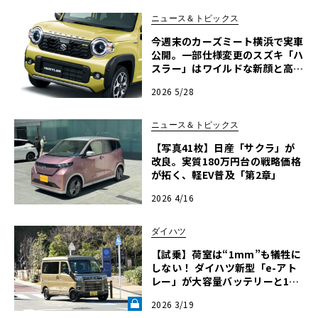
ニュース＆トピックス
今週末のカーズミート横浜で実車
公開。一部仕様変更のスズキ「ハ
スラー」はワイルドな新顔と高度
なシャシー制御で大進化
2026 5/28
ニュース＆トピックス
【写真41枚】日産「サクラ」が
改良。実質180万円台の戦略価格
が拓く、軽EV普及「第2章」
2026 4/16
ダイハツ
【試乗】荷室は“1mm”も犠牲に
しない！ ダイハツ新型「e-アト
レー」が大容量バッテリーと150
0W電源で叶える、次世代ベース
2026 3/19
キャンプの最適解《LE VOLANT