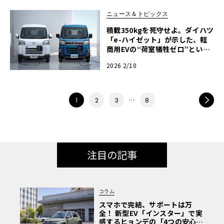
LAB》
ニュース＆トピックス
積載350kgを死守せよ。ダイハツ
「e-ハイゼット」が示した、軽
商用EVの“荷室犠牲ゼロ”という
回答
2026 2/10
…
NEXT
1
2
3
8
注目の記事
コラム
スマホで完結、サポートは万
全！ 新型EV「インスター」で実
感するヒョンデの「4つの安心」