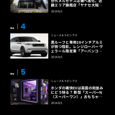
世代メルセデス店舗へ進化。近
畿エリア旗艦店「ヤナセ大阪支
店」がリニューアル
2026 8/3
4
No
ニュース＆トピックス
黒ルーフと専用20インチアルミ
が放つ陰影。レンジローバー ヴ
ェラール限定車「アーバンコン
トラスト・エディション」登場
2026 8/5
5
No
ニュース＆トピックス
ホンダの痛快EVは英国の街並み
にどう映る？ 新型「スーパーN
（スーパーワン）」おもちゃ箱
ツアーの全貌
2026 8/5