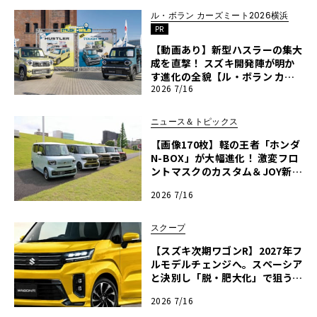
ル・ボラン カーズミート2026横浜
PR
【動画あり】新型ハスラーの集大
成を直撃！ スズキ開発陣が明か
す進化の全貌【ル・ボラン カー
2026 7/16
ズミート2026横浜】
ニュース＆トピックス
【画像170枚】軽の王者「ホンダ
N-BOX」が大幅進化！ 激変フロ
ントマスクのカスタム＆JOY新仕
様の全貌に迫る
2026 7/16
スクープ
【スズキ次期ワゴンR】2027年フ
ルモデルチェンジへ。スペーシア
と決別し「脱・肥大化」で狙う名
車復権
2026 7/16