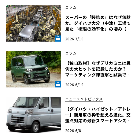
コラム
スーパーの「袋詰め」はなぜ無駄
か。ダイハツ大分（中津）工場で
見た「極限の効率化」の凄み【渡
辺慎太郎のツベコベイワセテ そ
2026 7/10
の8】《LE VOLANT LAB》
コラム
【独自取材】なぜデリカミニは異
例の大ヒットを記録したのか？
マーケティング陣直撃と試乗で紐
解く「デリ丸。」誕生の軌跡【自
2026 6/19
動車業界の研究】《LE VOLANT
LAB》
ニュース＆トピックス
【ダイハツ・ハイゼット／アトレ
ー】商用車の枠を超える進化。交
差点対応の最新スマートアシスト
と液晶メーターを採用
2026 6/8