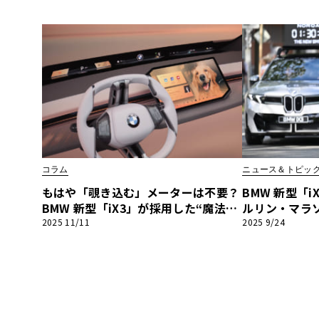
の未来
コラム
ニュース＆トピッ
もはや「覗き込む」メーターは不要？
BMW 新型「
BMW 新型「iX3」が採用した“魔法の
ルリン・マラ
ディスプレイ”「パノラミックiDriv
「ノイエ・ク
2025 11/11
2025 9/24
e」と、“視線移動”を最小化する安全
久力
設計