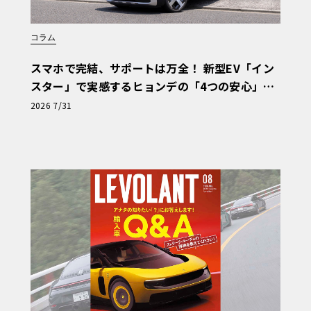
コラム
スマホで完結、サポートは万全！ 新型EV「イン
スター」で実感するヒョンデの「4つの安心」
【第1回・ヒョンデ6つの疑問：Why? Hyunda
2026 7/31
i?】〈PR〉