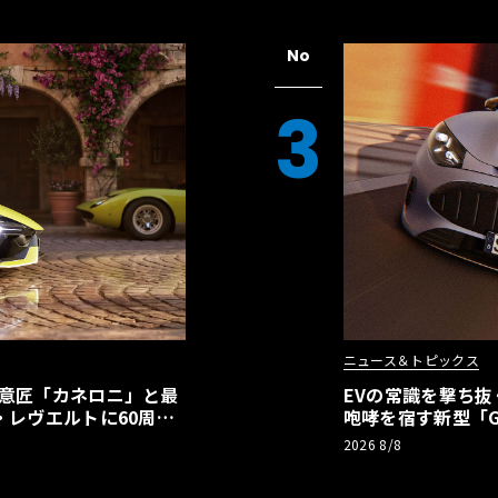
No
3
ニュース＆トピックス
の意匠「カネロニ」と最
EVの常識を撃ち抜
・レヴエルトに60周年
咆哮を宿す新型「GT
2026 8/8