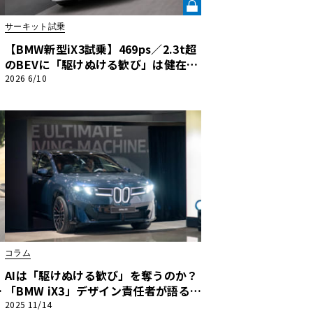
サーキット試乗
【BMW新型iX3試乗】469ps／2.3t超
のBEVに「駆けぬける歓び」は健在
か？ “カムに乗る”官能性すら抱く理
2026 6/10
想形《LE VOLANT LAB》
コラム
AIは「駆けぬける歓び」を奪うのか？
イ
「BMW iX3」デザイン責任者が語る
ろ
「共生」と、「ノイエ・クラッセ」
2025 11/14