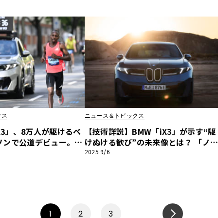
しギャラリー
クス
ニュース＆トピックス
iX3」、8万人が駆けるベ
【技術詳説】BMW「iX3」が示す“駆
ソンで公道デビュー。
けぬける歓び”の未来像とは？ 「ノ
ラッセ」が示すEVの持
エ・クラッセ」の核心技術を徹底解
2025 9/6
1
2
3
NEXT