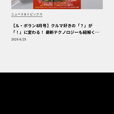
ニュース＆トピックス
【ル・ボラン8月号】クルマ好きの「？」が
「！」に変わる！ 最新テクノロジーも紐解く
「輸入車Q&A」
2026 6/25