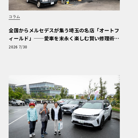
コラム
全国からメルセデスが集う埼玉の名店「オートフ
ィールド」──愛車を末永く楽しむ賢い修理術
と、プロがフックス製オイルを選ぶ理由〈PR〉
2026 7/30