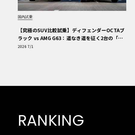
国内試乗
【究極のSUV比較試乗】ディフェンダーOCTAブ
ラック vs AMG G63：道なき道を征く2台の「対
極的アプローチ」
2026 7/1
RANKING