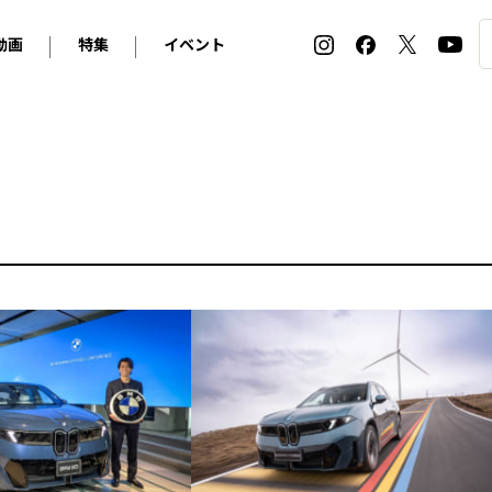
動画
特集
イベント
ィ
BMW
アルピナ
オリジナル動画
2026 サマータイヤ＆ホイール バイヤーズガイド
ル・ボラン カーズ・ミート2026横浜
2025-2026 冬 スタッドレス＆ウインタータイヤ バイヤ
SNOW EXPERIENCE in TOGAKUSHI SKI FIE
デス・ベンツ
ポルシェ
フォルクスワーゲン
ホイールカタログ2025-2026冬
EV:LIFE FUTAKO TAMAGAWA 2026
ーヌ
シトロエン
DSオートモビル
ホイールカタログ
EV:LIFE KOBE 2025
ー
ルノー
アバルト
タイヤ特集
ル・ボラン カーズ・ミート2025横浜
ァ・ロメオ
フェラーリ
フィアット
ルギーニ
マセラティ
アストン・マーティン
レー
ケータハム
ジャガー
ローバー
ロータス
マクラーレン
モーガン
ロールス・ロイス
キャデラック
シボレー
テスラ
ヒョンデ