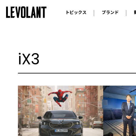
トピックス
ブランド
輸入車
アウデ
ニュース
スクープ
メルセ
試乗
アルピ
iX3
コラム
プジョ
アルフ
ランボ
ベント
ランド
MINI
ボルボ
ジープ