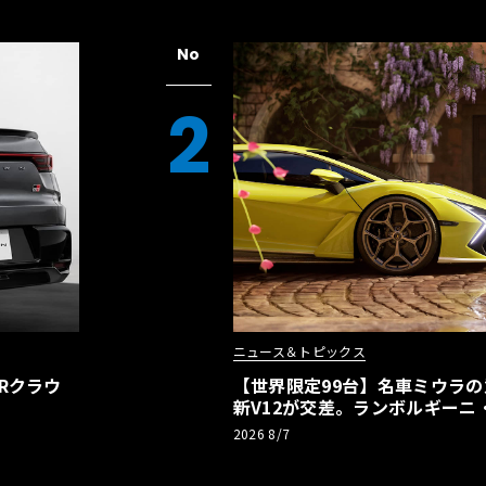
No
2
ニュース＆トピックス
Rクラウ
【世界限定99台】名車ミウラ
新V12が交差。ランボルギーニ
記念車が登場
2026 8/7