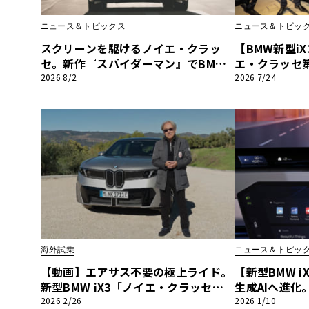
BYD
ニュース＆トピックス
ニュース＆トピッ
その
スクリーンを駆けるノイエ・クラッ
【BMW新型iX
セ。新作『スパイダーマン』でBMW
エ・クラッセ第
新型「iX3」が示す次世代の指針
中村敬斗が語
2026 8/2
2026 7/24
国産車
レクサ
ホンダ
三菱
光岡
その
海外試乗
ニュース＆トピッ
【動画】エアサス不要の極上ライド。
【新型BMW 
新型BMW iX3「ノイエ・クラッセ」を
生成AIへ進化。
渡辺慎太郎が海外試乗
と「パノラミッ
2026 2/26
2026 1/10