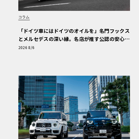
コラム
「ドイツ車にはドイツのオイルを」名門フックス
とメルセデスの深い縁。名店が推す公認の安心
と、Cクラスで味わうシルキーな走り〈PR〉
2026 8/6