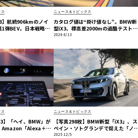
クス
ニュース＆トピックス
他
3】航続906kmのノイ
カタログ値は“掛け値なし”。BMW新
1弾BEV。日本戦略と
型iX3、標高差2000mの過酷テストで
る「駆けぬける歓び」
無充電800km超を実証
2026 6/13
ス
トヨタ
日産
スバル
マツダ
ダイハツ
スズキ
他
クス
ニュース＆トピックス
iX3】「ヘイ、BMW」が
【写真298枚】BMW新型「iX3」、ス
Amazon「Alexa＋」
ペイン・ソトグランデで捉えた「ノ
クiDrive」が描く没入
エ・クラッセ」の息吹。現地撮り下
2025 12/5