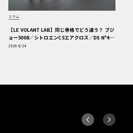
コラム
【LE VOLANT LAB】同じ骨格でどう違う？ プジ
ョー5008／シトロエンC5エアクロス／DS Nº4
読者一気乗りレポート
2026 6/24