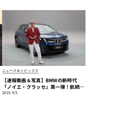
の“空力デザイン”哲学【独占インタビ
ュー】
ニュース＆トピックス
【速報動画＆写真】BMWの新時代
イ
「ノイエ・クラッセ」第一弾！航続80
剖
5kmを誇る新型「iX3」、世界初公開
2025 9/5