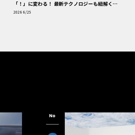
「！」に変わる！ 最新テクノロジーも紐解く
「輸入車Q&A」
2026 6/25
No