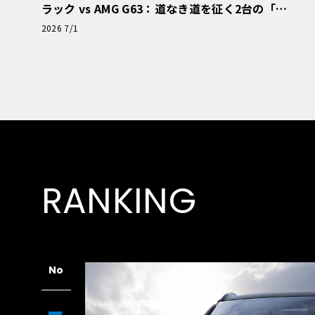
ラック vs AMG G63：道なき道を征く2台の「対
極的アプローチ」
2026 7/1
RANKING
No