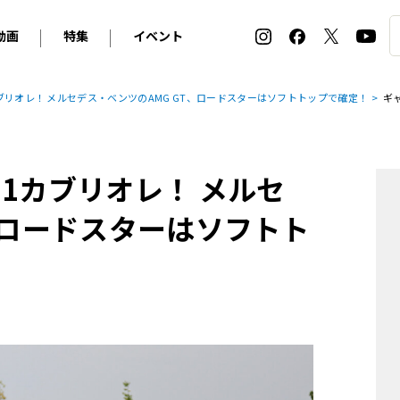
動画
特集
イベント
ィ
BMW
アルピナ
オリジナル動画
2026 サマータイヤ＆ホイール バイヤーズガイド
ル・ボラン カーズ・ミート2026横浜
ブリオレ！ メルセデス・ベンツのAMG GT、ロードスターはソフトトップで確定！
ギ
2025-2026 冬 スタッドレス＆ウインタータイヤ バイヤ
SNOW EXPERIENCE in TOGAKUSHI SKI FIE
デス・ベンツ
ポルシェ
フォルクスワーゲン
ホイールカタログ2025-2026冬
EV:LIFE FUTAKO TAMAGAWA 2026
ーヌ
シトロエン
DSオートモビル
ホイールカタログ
EV:LIFE KOBE 2025
1カブリオレ！ メルセ
ー
ルノー
アバルト
タイヤ特集
ル・ボラン カーズ・ミート2025横浜
ァ・ロメオ
フェラーリ
フィアット
、ロードスターはソフトト
ルギーニ
マセラティ
アストン・マーティン
レー
ケータハム
ジャガー
ローバー
ロータス
マクラーレン
モーガン
ロールス・ロイス
キャデラック
シボレー
テスラ
ヒョンデ