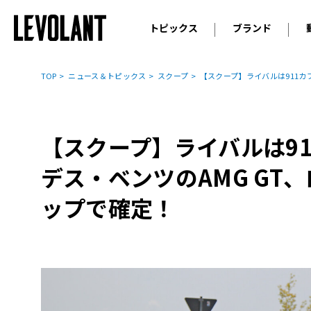
トピックス
ブランド
輸入車
アウデ
ニュース
TOP
ニュース＆トピックス
スクープ
【スクープ】ライバルは911カ
スクープ
メルセ
試乗
アルピ
コラム
【スクープ】ライバルは91
プジョ
アルフ
デス・ベンツのAMG GT
ランボ
ップで確定！
ベント
ランド
MINI
ボルボ
ジープ