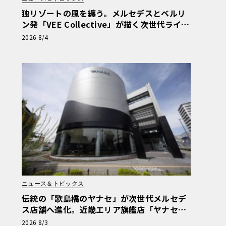
独リゾートの風を纏う。メルセデスとベルリ
ン発「VEE Collective」が描く次世代ライフ
スタイル限定トートバッグ
2026 8/4
ニュース＆トピックス
伝統の「歌島橋のヤナセ」が次世代メルセデ
ス店舗へ進化。近畿エリア旗艦店「ヤナセ大
阪支店」がリニューアル
2026 8/3