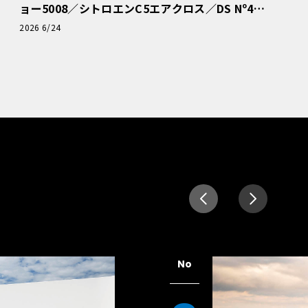
ョー5008／シトロエンC5エアクロス／DS Nº4
読者一気乗りレポート
2026 6/24
No