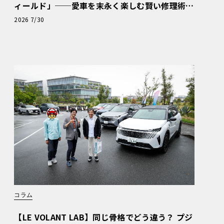
ィールド」──愛車を末永く楽しむ賢い修理術
と、プロがフックス製オイルを選ぶ理由〈PR〉
2026 7/30
コラム
【LE VOLANT LAB】同じ骨格でどう違う？ プジ