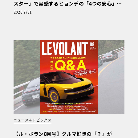
スター」で実感するヒョンデの「4つの安心」
【第1回・ヒョンデ6つの疑問：Why? Hyunda
2026 7/31
i?】〈PR〉
ニュース＆トピックス
【ル・ボラン8月号】クルマ好きの「？」が