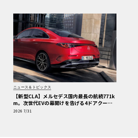
ニュース＆トピックス
【新型CLA】メルセデス国内最長の航続771k
m。次世代EVの幕開けを告げる4ドアクーペ
の全貌
2026 7/31