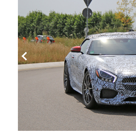
BYD
その
国産車
レクサ
ホンダ
三菱
光岡
その