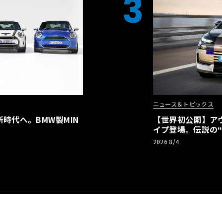
3
ニュース＆トピックス
時代へ。BMW製MIN
【世界初公開】アウデ
イプ登場。伝説の
リーBEVとして復
2026 8/4