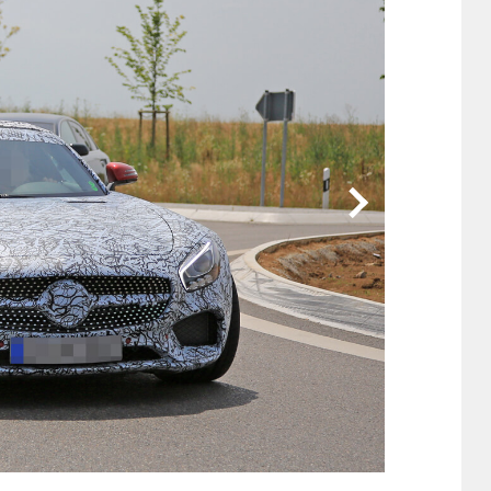
他
ス
トヨタ
日産
スバル
マツダ
ダイハツ
スズキ
他