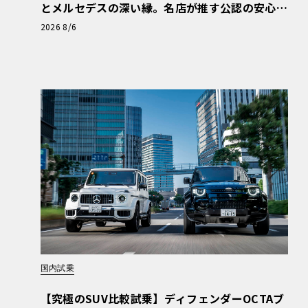
とメルセデスの深い縁。名店が推す公認の安心
と、Cクラスで味わうシルキーな走り〈PR〉
2026 8/6
国内試乗
【究極のSUV比較試乗】ディフェンダーOCTAブ