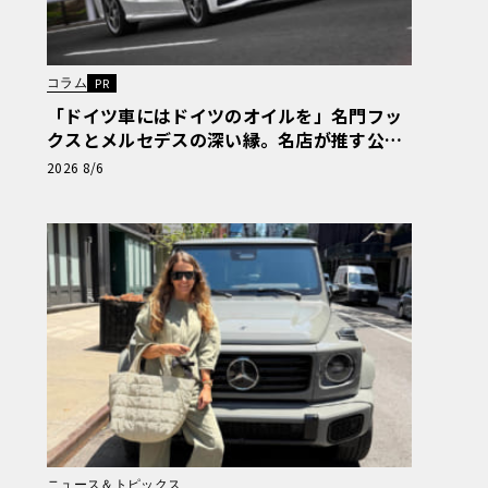
コラム
PR
「ドイツ車にはドイツのオイルを」名門フッ
クスとメルセデスの深い縁。名店が推す公認
の安心と、Cクラスで味わうシルキーな走り
2026 8/6
〈PR〉
ニュース＆トピックス