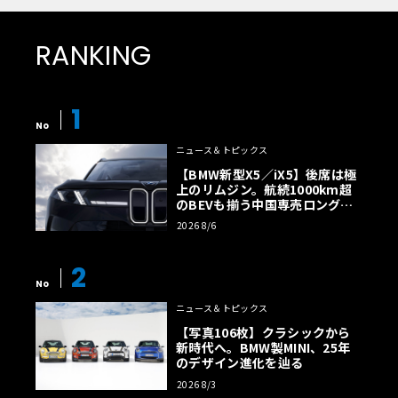
RANKING
1
No
ニュース＆トピックス
【BMW新型X5／iX5】後席は極
上のリムジン。航続1000km超
のBEVも揃う中国専売ロング仕
様の全貌
2026 8/6
2
No
ニュース＆トピックス
【写真106枚】クラシックから
新時代へ。BMW製MINI、25年
のデザイン進化を辿る
2026 8/3