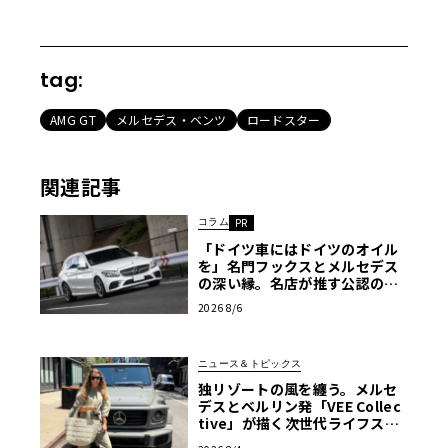
tag:
AMG GT
メルセデス・ベンツ
ロードスター
関連記事
コラム
PR
「ドイツ車にはドイツのオイル
を」名門フックスとメルセデス
の深い縁。名店が推す公認の安
心と、Cクラスで味わうシルキー
2026 8/6
な走り〈PR〉
ニュース＆トピックス
独リゾートの風を纏う。メルセ
デスとベルリン発「VEE Collec
tive」が描く次世代ライフスタ
イル限定トートバッグ