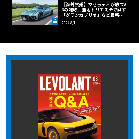
【海外試乗】マセラティが放つV
6の咆哮。聖地トリエステで試す
「グランカブリオ」など最新ト
ロフェオ3台の官能評価《LE VO
2026 8/4
LANT LAB》