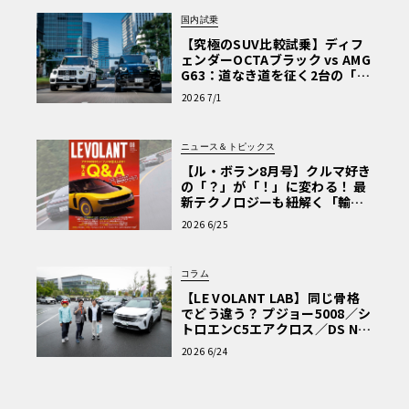
国内試乗
【究極のSUV比較試乗】ディフ
ェンダーOCTAブラック vs AMG
G63：道なき道を征く2台の「対
極的アプローチ」
2026 7/1
ニュース＆トピックス
【ル・ボラン8月号】クルマ好き
の「？」が「！」に変わる！ 最
新テクノロジーも紐解く「輸入
車Q&A」
2026 6/25
コラム
【LE VOLANT LAB】同じ骨格
でどう違う？ プジョー5008／シ
トロエンC5エアクロス／DS Nº4
読者一気乗りレポート
2026 6/24