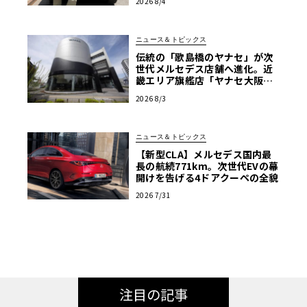
2026 8/4
ニュース＆トピックス
伝統の「歌島橋のヤナセ」が次
世代メルセデス店舗へ進化。近
畿エリア旗艦店「ヤナセ大阪支
店」がリニューアル
2026 8/3
ニュース＆トピックス
【新型CLA】メルセデス国内最
長の航続771km。次世代EVの幕
開けを告げる4ドアクーペの全貌
2026 7/31
注目の記事