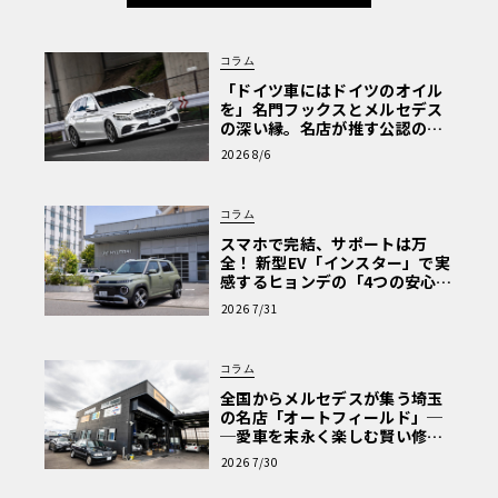
コラム
「ドイツ車にはドイツのオイル
を」名門フックスとメルセデス
の深い縁。名店が推す公認の安
心と、Cクラスで味わうシルキー
2026 8/6
な走り〈PR〉
コラム
スマホで完結、サポートは万
全！ 新型EV「インスター」で実
感するヒョンデの「4つの安心」
【第1回・ヒョンデ6つの疑問：
2026 7/31
Why? Hyundai?】〈PR〉
コラム
全国からメルセデスが集う埼玉
の名店「オートフィールド」─
─愛車を末永く楽しむ賢い修理
術と、プロがフックス製オイル
2026 7/30
を選ぶ理由〈PR〉