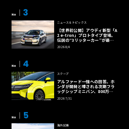
3
No
ニュース＆トピックス
【世界初公開】アウディ新型「A
2 e-tron」プロトタイプ登場。
伝説の“3リッターカー”が最高
効率エントリーBEVとして復活
2026 8/4
【画像38枚】
4
No
スクープ
アルファード一強への回答。ホ
ンダが開発と噂される次期フラ
ッグシップミニバン、800万円
超の勝算【予想CG】
2026 7/31
5
No
海外試乗