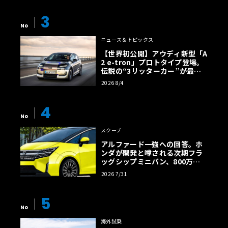
3
No
ニュース＆トピックス
【世界初公開】アウディ新型「A
2 e-tron」プロトタイプ登場。
伝説の“3リッターカー”が最高
効率エントリーBEVとして復活
2026 8/4
【画像38枚】
4
No
スクープ
アルファード一強への回答。ホ
ンダが開発と噂される次期フラ
ッグシップミニバン、800万円
超の勝算【予想CG】
2026 7/31
5
No
海外試乗