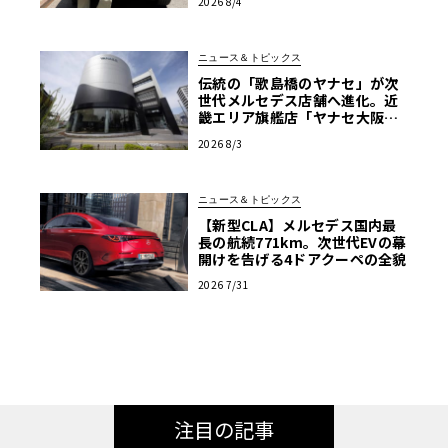
2026 8/4
ニュース＆トピックス
伝統の「歌島橋のヤナセ」が次
世代メルセデス店舗へ進化。近
畿エリア旗艦店「ヤナセ大阪支
店」がリニューアル
2026 8/3
ニュース＆トピックス
【新型CLA】メルセデス国内最
長の航続771km。次世代EVの幕
開けを告げる4ドアクーペの全貌
2026 7/31
注目の記事