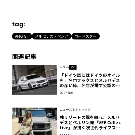
tag:
AMG GT
メルセデス・ベンツ
ロードスター
関連記事
コラム
PR
「ドイツ車にはドイツのオイル
を」名門フックスとメルセデス
の深い縁。名店が推す公認の安
心と、Cクラスで味わうシルキー
2026 8/6
な走り〈PR〉
ニュース＆トピックス
独リゾートの風を纏う。メルセ
デスとベルリン発「VEE Collec
tive」が描く次世代ライフスタ
イル限定トートバッグ