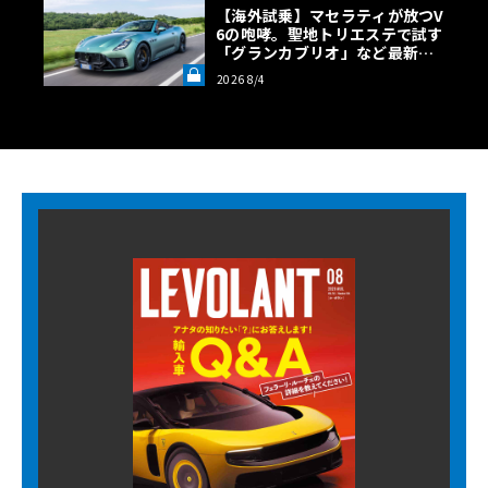
【海外試乗】マセラティが放つV
6の咆哮。聖地トリエステで試す
「グランカブリオ」など最新ト
ロフェオ3台の官能評価《LE VO
2026 8/4
LANT LAB》