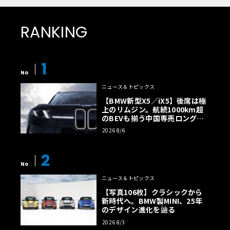
RANKING
1
No
ニュース＆トピックス
【BMW新型X5／iX5】後席は極
上のリムジン。航続1000km超
のBEVも揃う中国専売ロング仕
様の全貌
2026 8/6
2
No
ニュース＆トピックス
【写真106枚】クラシックから
新時代へ。BMW製MINI、25年
のデザイン進化を辿る
2026 8/3