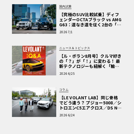
国内試乗
【究極のSUV比較試乗】ディフ
ェンダーOCTAブラック vs AMG
G63：道なき道を征く2台の「対
極的アプローチ」
2026 7/1
ニュース＆トピックス
【ル・ボラン8月号】クルマ好き
の「？」が「！」に変わる！ 最
新テクノロジーも紐解く「輸入
車Q&A」
2026 6/25
コラム
【LE VOLANT LAB】同じ骨格
でどう違う？ プジョー5008／シ
トロエンC5エアクロス／DS Nº4
読者一気乗りレポート
2026 6/24