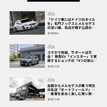
コラム
「ドイツ車にはドイツのオイル
を」名門フックスとメルセデス
の深い縁。名店が推す公認の安
心と、Cクラスで味わうシルキー
2026 8/6
な走り〈PR〉
コラム
スマホで完結、サポートは万
全！ 新型EV「インスター」で実
感するヒョンデの「4つの安心」
【第1回・ヒョンデ6つの疑問：
2026 7/31
Why? Hyundai?】〈PR〉
コラム
全国からメルセデスが集う埼玉
の名店「オートフィールド」─
─愛車を末永く楽しむ賢い修理
術と、プロがフックス製オイル
2026 7/30
を選ぶ理由〈PR〉