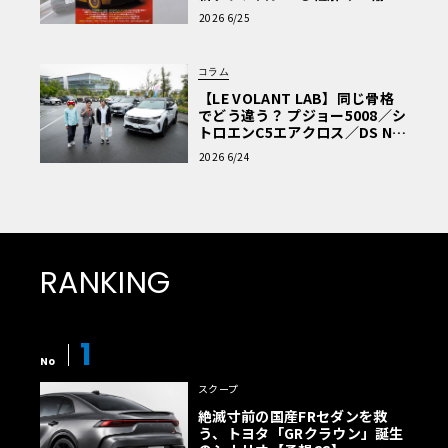
車Q&A」
2026 6/25
コラム
【LE VOLANT LAB】同じ骨格
でどう違う？ プジョー5008／シ
トロエンC5エアクロス／DS Nº4
読者一気乗りレポート
2026 6/24
RANKING
1
No
スクープ
絶滅寸前の国産FRセダンを救
う、トヨタ「GRクラウン」誕生