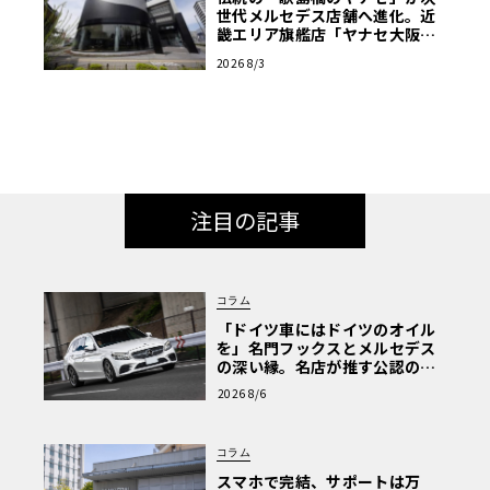
世代メルセデス店舗へ進化。近
畿エリア旗艦店「ヤナセ大阪支
店」がリニューアル
2026 8/3
注目の記事
コラム
「ドイツ車にはドイツのオイル
を」名門フックスとメルセデス
の深い縁。名店が推す公認の安
心と、Cクラスで味わうシルキー
2026 8/6
な走り〈PR〉
コラム
スマホで完結、サポートは万