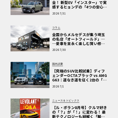
全！ 新型EV「インスター」で実
感するヒョンデの「4つの安心」
【第1回・ヒョンデ6つの疑問：
2026 7/31
Why? Hyundai?】〈PR〉
コラム
全国からメルセデスが集う埼玉
の名店「オートフィールド」─
─愛車を末永く楽しむ賢い修理
術と、プロがフックス製オイル
2026 7/30
を選ぶ理由〈PR〉
国内試乗
【究極のSUV比較試乗】ディフ
ェンダーOCTAブラック vs AMG
G63：道なき道を征く2台の「対
極的アプローチ」
2026 7/1
ニュース＆トピックス
【ル・ボラン8月号】クルマ好き
の「？」が「！」に変わる！ 最
新テクノロジーも紐解く「輸入