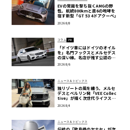
EVの常識を撃ち抜くAMGの野
性。航続800kmと直6の咆哮を
宿す新型「GT 53 4ドアクーペ」
2026 8/8
コラム
PR
「ドイツ車にはドイツのオイル
を」名門フックスとメルセデス
の深い縁。名店が推す公認の安
心と、Cクラスで味わうシルキー
2026 8/6
な走り〈PR〉
ニュース＆トピックス
独リゾートの風を纏う。メルセ
デスとベルリン発「VEE Collec
tive」が描く次世代ライフスタ
イル限定トートバッグ
2026 8/4
ニュース＆トピックス
伝統の「歌島橋のヤナセ」が次