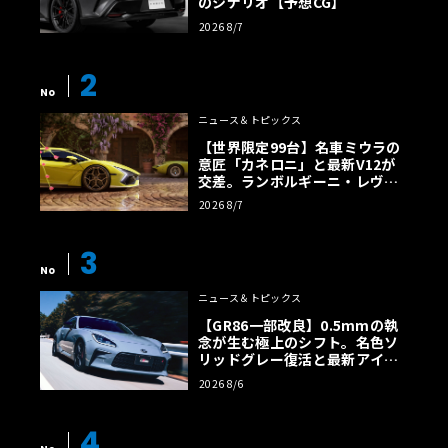
のシナリオ【予想CG】
2026 8/7
2
No
ニュース＆トピックス
【世界限定99台】名車ミウラの
意匠「カネロニ」と最新V12が
交差。ランボルギーニ・レヴエ
ルトに60周年記念車が登場
2026 8/7
3
No
ニュース＆トピックス
【GR86一部改良】0.5mmの執
念が生む極上のシフト。名色ソ
リッドグレー復活と最新アイサ
イトでFRの極みへ
2026 8/6
4