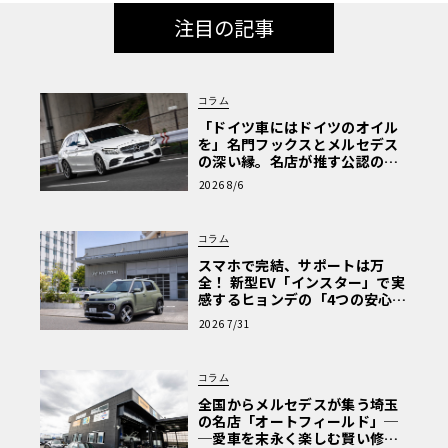
注目の記事
コラム
「ドイツ車にはドイツのオイル
を」名門フックスとメルセデス
の深い縁。名店が推す公認の安
心と、Cクラスで味わうシルキー
2026 8/6
な走り〈PR〉
コラム
スマホで完結、サポートは万
全！ 新型EV「インスター」で実
感するヒョンデの「4つの安心」
【第1回・ヒョンデ6つの疑問：
2026 7/31
Why? Hyundai?】〈PR〉
コラム
全国からメルセデスが集う埼玉
の名店「オートフィールド」─
─愛車を末永く楽しむ賢い修理