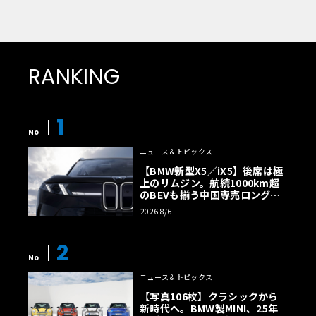
RANKING
1
No
ニュース＆トピックス
【BMW新型X5／iX5】後席は極
上のリムジン。航続1000km超
のBEVも揃う中国専売ロング仕
様の全貌
2026 8/6
2
No
ニュース＆トピックス
【写真106枚】クラシックから
新時代へ。BMW製MINI、25年