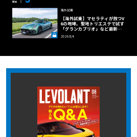
No
海外試乗
【海外試乗】マセラティが放つV
6の咆哮。聖地トリエステで試す
「グランカブリオ」など最新ト
ロフェオ3台の官能評価《LE VO
2026 8/4
LANT LAB》