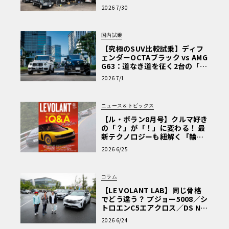
術と、プロがフックス製オイル
2026 7/30
を選ぶ理由〈PR〉
国内試乗
【究極のSUV比較試乗】ディフ
ェンダーOCTAブラック vs AMG
G63：道なき道を征く2台の「対
極的アプローチ」
2026 7/1
ニュース＆トピックス
【ル・ボラン8月号】クルマ好き
の「？」が「！」に変わる！ 最
新テクノロジーも紐解く「輸入
車Q&A」
2026 6/25
コラム
【LE VOLANT LAB】同じ骨格
でどう違う？ プジョー5008／シ
トロエンC5エアクロス／DS Nº4
読者一気乗りレポート
2026 6/24