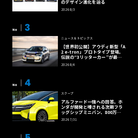
のデザイン進化を辿る
2026 8/3
3
No
ニュース＆トピックス
【世界初公開】アウディ新型「A
2 e-tron」プロトタイプ登場。
伝説の“3リッターカー”が最高
効率エントリーBEVとして復活
2026 8/4
【画像38枚】
4
No
スクープ
アルファード一強への回答。ホ
ンダが開発と噂される次期フラ
ッグシップミニバン、800万円
超の勝算【予想CG】
2026 7/31
5