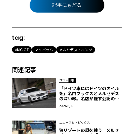
記事にもどる
tag:
AMG GT
マイバッハ
メルセデス・ベンツ
関連記事
コラム
PR
「ドイツ車にはドイツのオイル
を」名門フックスとメルセデス
の深い縁。名店が推す公認の安
心と、Cクラスで味わうシルキー
2026 8/6
な走り〈PR〉
ニュース＆トピックス
独リゾートの風を纏う。メルセ