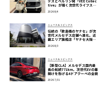
デスとベルリン発「VEE Collec
tive」が描く次世代ライフスタ
イル限定トートバッグ
2026 8/4
ニュース＆トピックス
伝統の「歌島橋のヤナセ」が次
世代メルセデス店舗へ進化。近
畿エリア旗艦店「ヤナセ大阪支
店」がリニューアル
2026 8/3
ニュース＆トピックス
【新型CLA】メルセデス国内最
長の航続771km。次世代EVの幕
開けを告げる4ドアクーペの全貌
2026 7/31