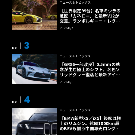
ニュース＆トピックス
【世界限定99台】名車ミウラの
意匠「カネロニ」と最新V12が
交差。ランボルギーニ・レヴエ
ルトに60周年記念車が登場
2026 8/7
3
No
ニュース＆トピックス
【GR86一部改良】0.5mmの執
念が生む極上のシフト。名色ソ
リッドグレー復活と最新アイサ
イトでFRの極みへ
2026 8/6
4
No
ニュース＆トピックス
【BMW新型X5／iX5】後席は極
上のリムジン。航続1000km超
のBEVも揃う中国専売ロング仕
様の全貌