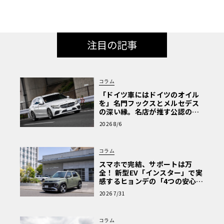
注目の記事
コラム
「ドイツ車にはドイツのオイル
を」名門フックスとメルセデス
の深い縁。名店が推す公認の安
心と、Cクラスで味わうシルキー
2026 8/6
な走り〈PR〉
コラム
スマホで完結、サポートは万
全！ 新型EV「インスター」で実
感するヒョンデの「4つの安心」
【第1回・ヒョンデ6つの疑問：
2026 7/31
Why? Hyundai?】〈PR〉
コラム