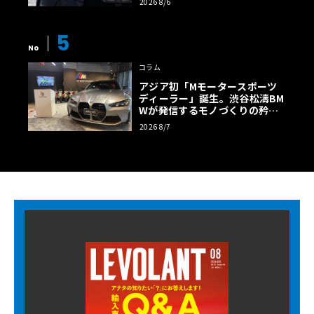
2026 8/6
5
No
コラム
アジア初「Mモータースポーツ
ディーラー」誕生。渋谷松濤BM
Wが発信するモノづくりの矜持
【木下隆之コラム】
2026 8/7