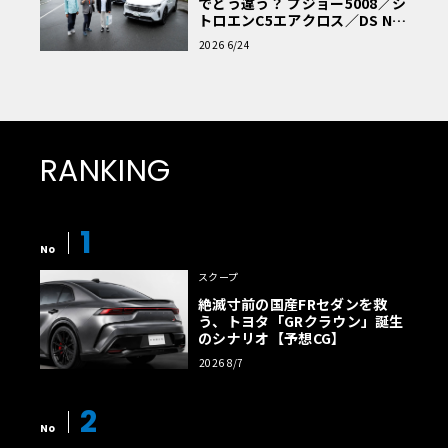
でどう違う？ プジョー5008／シ
トロエンC5エアクロス／DS Nº4
読者一気乗りレポート
2026 6/24
RANKING
1
No
スクープ
絶滅寸前の国産FRセダンを救
う、トヨタ「GRクラウン」誕生
のシナリオ【予想CG】
2026 8/7
2
No