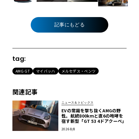
記事にもどる
tag:
AMG GT
マイバッハ
メルセデス・ベンツ
関連記事
ニュース＆トピックス
EVの常識を撃ち抜くAMGの野
性。航続800kmと直6の咆哮を
宿す新型「GT 53 4ドアクーペ」
2026 8/8