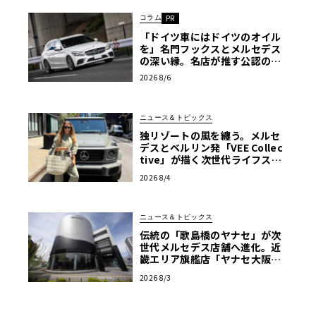
コラム
PR
「ドイツ車にはドイツのオイル
を」名門フックスとメルセデス
の深い縁。名店が推す公認の安
心と、Cクラスで味わうシルキー
2026 8/6
な走り〈PR〉
ニュース＆トピックス
独リゾートの風を纏う。メルセ
デスとベルリン発「VEE Collec
tive」が描く次世代ライフスタ
イル限定トートバッグ
2026 8/4
ニュース＆トピックス
伝統の「歌島橋のヤナセ」が次
世代メルセデス店舗へ進化。近
畿エリア旗艦店「ヤナセ大阪支
店」がリニューアル
2026 8/3