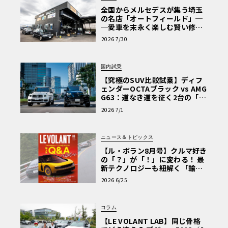
全国からメルセデスが集う埼玉
の名店「オートフィールド」─
─愛車を末永く楽しむ賢い修理
術と、プロがフックス製オイル
2026 7/30
を選ぶ理由〈PR〉
国内試乗
【究極のSUV比較試乗】ディフ
ェンダーOCTAブラック vs AMG
G63：道なき道を征く2台の「対
極的アプローチ」
2026 7/1
ニュース＆トピックス
【ル・ボラン8月号】クルマ好き
の「？」が「！」に変わる！ 最
新テクノロジーも紐解く「輸入
車Q&A」
2026 6/25
コラム
【LE VOLANT LAB】同じ骨格