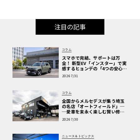
注目の記事
コラム
スマホで完結、サポートは万
全！ 新型EV「インスター」で実
感するヒョンデの「4つの安心」
【第1回・ヒョンデ6つの疑問：
2026 7/31
Why? Hyundai?】〈PR〉
コラム
全国からメルセデスが集う埼玉
の名店「オートフィールド」─
─愛車を末永く楽しむ賢い修理
術と、プロがフックス製オイル
2026 7/30
を選ぶ理由〈PR〉
ニュース＆トピックス