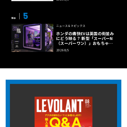
5
No
ニュース＆トピックス
ホンダの痛快EVは英国の街並み
にどう映る？ 新型「スーパーN
（スーパーワン）」おもちゃ箱
ツアーの全貌
2026 8/5