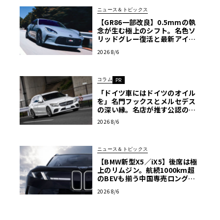
ニュース＆トピックス
【GR86一部改良】0.5mmの執
念が生む極上のシフト。名色ソ
リッドグレー復活と最新アイサ
イトでFRの極みへ
2026 8/6
コラム
PR
「ドイツ車にはドイツのオイル
を」名門フックスとメルセデス
の深い縁。名店が推す公認の安
心と、Cクラスで味わうシルキー
2026 8/6
な走り〈PR〉
ニュース＆トピックス
【BMW新型X5／iX5】後席は極
上のリムジン。航続1000km超
のBEVも揃う中国専売ロング仕
様の全貌
2026 8/6