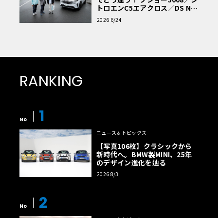
トロエンC5エアクロス／DS Nº4
読者一気乗りレポート
2026 6/24
RANKING
1
No
ニュース＆トピックス
【写真106枚】クラシックから
新時代へ。BMW製MINI、25年
のデザイン進化を辿る
2026 8/3
2
No