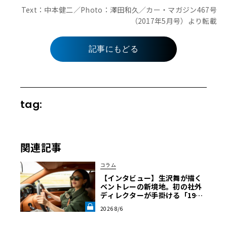
Text：中本健二／Photo：澤田和久／カー・マガジン467号
（2017年5月号）より転載
記事にもどる
tag:
関連記事
コラム
【インタビュー】生沢舞が描く
ベントレーの新境地。初の社外
ディレクターが手掛ける「1919
コレクション」の舞台裏【グッ
2026 8/6
ドウッドFoS 2026】《LE VOLA
NT LAB》