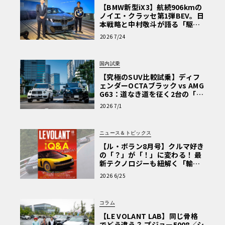
【BMW新型iX3】航続906kmの
ノイエ・クラッセ第1弾BEV。日
本戦略と中村敬斗が語る「駆け
ぬける歓び」
2026 7/24
国内試乗
【究極のSUV比較試乗】ディフ
ェンダーOCTAブラック vs AMG
G63：道なき道を征く2台の「対
極的アプローチ」
2026 7/1
ニュース＆トピックス
【ル・ボラン8月号】クルマ好き
の「？」が「！」に変わる！ 最
新テクノロジーも紐解く「輸入
車Q&A」
2026 6/25
コラム
【LE VOLANT LAB】同じ骨格
でどう違う？ プジョー5008／シ