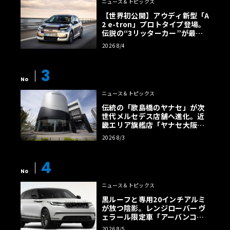
ニュース＆トピックス
【世界初公開】アウディ新型「A
2 e-tron」プロトタイプ登場。
伝説の“3リッターカー”が最高
効率エントリーBEVとして復活
2026 8/4
【画像38枚】
3
No
ニュース＆トピックス
伝統の「歌島橋のヤナセ」が次
世代メルセデス店舗へ進化。近
畿エリア旗艦店「ヤナセ大阪支
店」がリニューアル
2026 8/3
4
No
ニュース＆トピックス
黒ルーフと専用20インチアルミ
が放つ陰影。レンジローバー ヴ
ェラール限定車「アーバンコン
トラスト・エディション」登場
2026 8/5