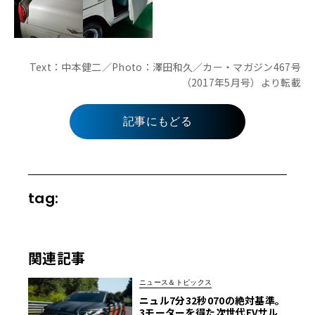
Text：中本健二／Photo：澤田和久／カー・マガジン467号
（2017年5月号）より転載
記事にもどる
tag:
関連記事
ニュース＆トピックス
ニュル7分32秒070の絶対基準。
3モーターを得た次世代EVサル