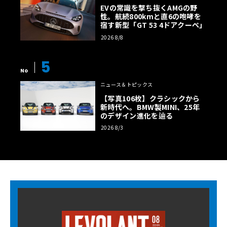
EVの常識を撃ち抜くAMGの野
性。航続800kmと直6の咆哮を
宿す新型「GT 53 4ドアクーペ」
2026 8/8
5
No
ニュース＆トピックス
【写真106枚】クラシックから
新時代へ。BMW製MINI、25年
のデザイン進化を辿る
2026 8/3