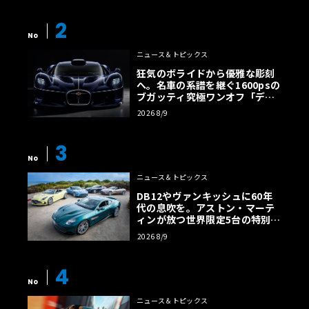
2
No
ニュース＆トピックス
狂気のボライドから優雅な彫刻
へ。名車の系譜を継ぐ1600psの
ブガッティ究極ワンオフ「デス
トリエ」
2026 8/9
3
No
ニュース＆トピックス
DB12やヴァンキッシュに60年
代の息吹を。アストン・マーテ
ィンが放つ世界限定5台の特別コ
レクション
2026 8/9
4
No
ニュース＆トピックス