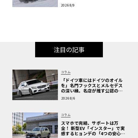
グランドツーリング
2026 8/9
注目の記事
コラム
「ドイツ車にはドイツのオイル
を」名門フックスとメルセデス
の深い縁。名店が推す公認の安
心と、Cクラスで味わうシルキー
2026 8/6
な走り〈PR〉
コラム
スマホで完結、サポートは万
全！ 新型EV「インスター」で実
感するヒョンデの「4つの安心」