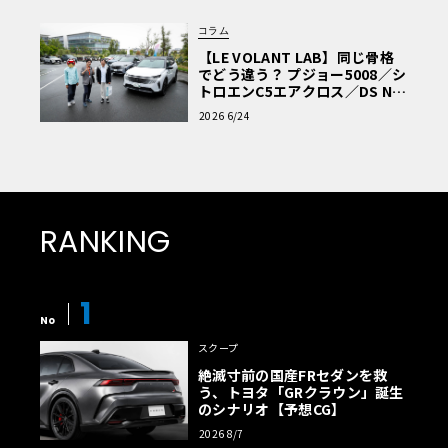
コラム
【LE VOLANT LAB】同じ骨格
でどう違う？ プジョー5008／シ
トロエンC5エアクロス／DS Nº4
読者一気乗りレポート
2026 6/24
RANKING
1
No
スクープ
絶滅寸前の国産FRセダンを救
う、トヨタ「GRクラウン」誕生
のシナリオ【予想CG】
2026 8/7