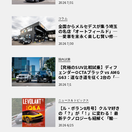
【第1回・ヒョンデ6つの疑問：
2026 7/31
Why? Hyundai?】〈PR〉
コラム
全国からメルセデスが集う埼玉
の名店「オートフィールド」─
─愛車を末永く楽しむ賢い修理
術と、プロがフックス製オイル
2026 7/30
を選ぶ理由〈PR〉
国内試乗
【究極のSUV比較試乗】ディフ
ェンダーOCTAブラック vs AMG
G63：道なき道を征く2台の「対
極的アプローチ」
2026 7/1
ニュース＆トピックス
【ル・ボラン8月号】クルマ好き
の「？」が「！」に変わる！ 最
新テクノロジーも紐解く「輸入
車Q&A」
2026 6/25