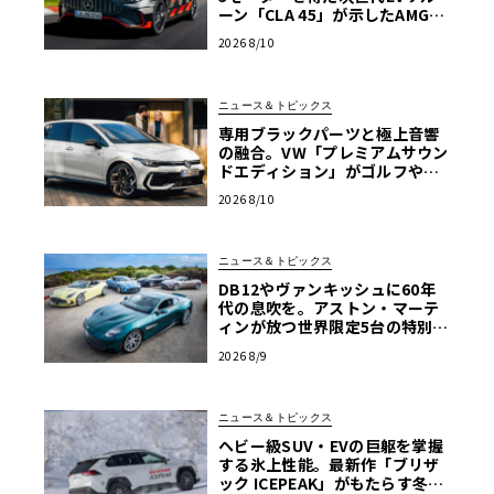
ーン「CLA 45」が示したAMGの
覚悟
2026 8/10
ニュース＆トピックス
専用ブラックパーツと極上音響
の融合。VW「プレミアムサウン
ドエディション」がゴルフやT
クロスなど4車種に設定
2026 8/10
ニュース＆トピックス
DB12やヴァンキッシュに60年
代の息吹を。アストン・マーテ
ィンが放つ世界限定5台の特別コ
レクション
2026 8/9
ニュース＆トピックス
ヘビー級SUV・EVの巨躯を掌握
する氷上性能。最新作「ブリザ
ック ICEPEAK」がもたらす冬の