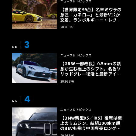
ニュース＆トピックス
【世界限定99台】名車ミウラの
意匠「カネロニ」と最新V12が
交差。ランボルギーニ・レヴエ
ルトに60周年記念車が登場
2026 8/7
3
No
ニュース＆トピックス
【GR86一部改良】0.5mmの執
念が生む極上のシフト。名色ソ
リッドグレー復活と最新アイサ
イトでFRの極みへ
2026 8/6
4
No
ニュース＆トピックス
【BMW新型X5／iX5】後席は極
上のリムジン。航続1000km超
のBEVも揃う中国専売ロング仕
様の全貌
2026 8/6