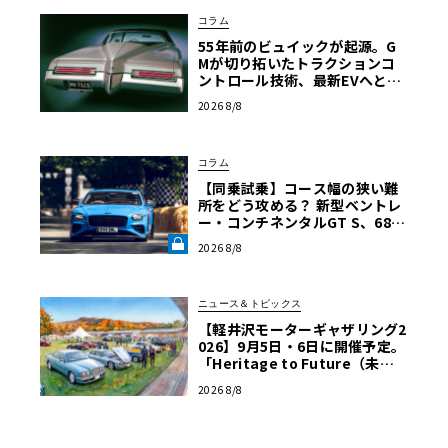
コラム
55年前のビュイックが起源。G
Mが切り拓いたトラクションコ
ントロール技術、最新EVへと至
る進化の軌跡
2026 8/8
コラム
【同乗試乗】コース幅の狭い難
所をどう攻める？ 新型ベントレ
ー・コンチネンタルGT S、680
psを解き放つ限界ヒルクライム
2026 8/8
【グッドウッドFoS 2026】《LE
VOLANT LAB》
ニュース＆トピックス
【軽井沢モーターギャザリング2
026】9月5日・6日に開催予定。
「Heritage to Future（未来
への継承）」をテーマに、自動
2026 8/8
車140年の歴史を体感！