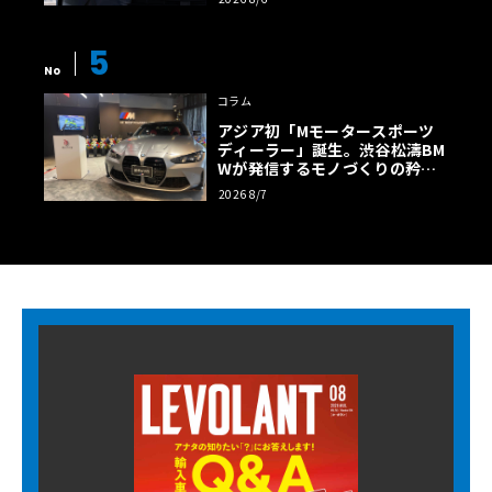
5
No
コラム
アジア初「Mモータースポーツ
ディーラー」誕生。渋谷松濤BM
Wが発信するモノづくりの矜持
【木下隆之コラム】
2026 8/7