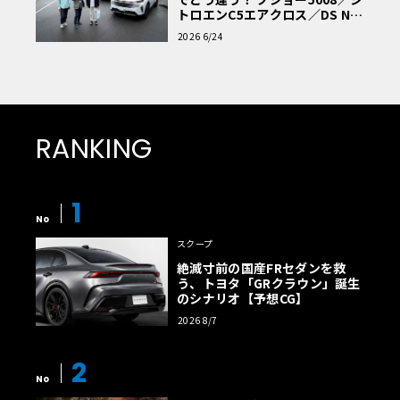
トロエンC5エアクロス／DS Nº4
読者一気乗りレポート
2026 6/24
RANKING
1
No
スクープ
絶滅寸前の国産FRセダンを救
う、トヨタ「GRクラウン」誕生
のシナリオ【予想CG】
2026 8/7
2
No