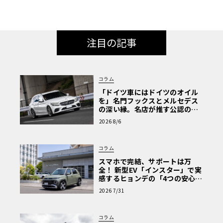
注目の記事
コラム
「ドイツ車にはドイツのオイル
を」名門フックスとメルセデス
の深い縁。名店が推す公認の安
心と、Cクラスで味わうシルキー
2026 8/6
な走り〈PR〉
コラム
スマホで完結、サポートは万
全！ 新型EV「インスター」で実
感するヒョンデの「4つの安心」
【第1回・ヒョンデ6つの疑問：
2026 7/31
Why? Hyundai?】〈PR〉
コラム