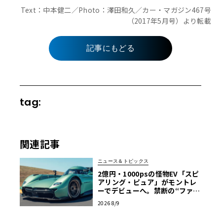
Text：中本健二／Photo：澤田和久／カー・マガジン467号
（2017年5月号）より転載
記事にもどる
tag:
関連記事
ニュース＆トピックス
2億円・1000psの怪物EV「スピ
アリング・ピュア」がモントレ
ーでデビューへ。禁断の“ファン
カー”をマクマートリーがついに
2026 8/9
市販化