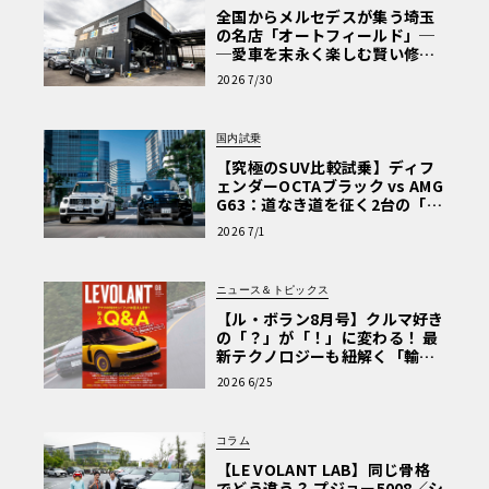
全国からメルセデスが集う埼玉
の名店「オートフィールド」─
─愛車を末永く楽しむ賢い修理
術と、プロがフックス製オイル
2026 7/30
を選ぶ理由〈PR〉
国内試乗
【究極のSUV比較試乗】ディフ
ェンダーOCTAブラック vs AMG
G63：道なき道を征く2台の「対
極的アプローチ」
2026 7/1
ニュース＆トピックス
【ル・ボラン8月号】クルマ好き
の「？」が「！」に変わる！ 最
新テクノロジーも紐解く「輸入
車Q&A」
2026 6/25
コラム
【LE VOLANT LAB】同じ骨格
でどう違う？ プジョー5008／シ