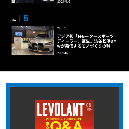
2026 8/6
5
No
コラム
アジア初「Mモータースポーツ
ディーラー」誕生。渋谷松濤BM
Wが発信するモノづくりの矜持
【木下隆之コラム】
2026 8/7