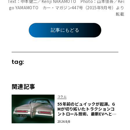
Text：中本健二／Kenji NAKAMOTO Photo：山本佳吾／Kei
go YAMAMOTO カー・マガジン447号（2015年9月号）より
転載
記事にもどる
tag:
関連記事
コラム
55年前のビュイックが起源。G
Mが切り拓いたトラクションコ
ントロール技術、最新EVへと至
る進化の軌跡
2026 8/8