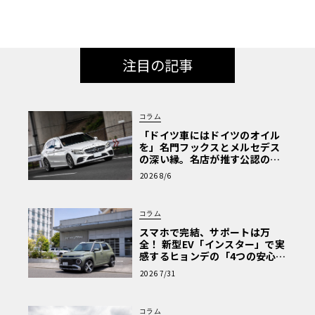
注目の記事
コラム
「ドイツ車にはドイツのオイル
を」名門フックスとメルセデス
の深い縁。名店が推す公認の安
心と、Cクラスで味わうシルキー
2026 8/6
な走り〈PR〉
コラム
スマホで完結、サポートは万
全！ 新型EV「インスター」で実
感するヒョンデの「4つの安心」
【第1回・ヒョンデ6つの疑問：
2026 7/31
Why? Hyundai?】〈PR〉
コラム