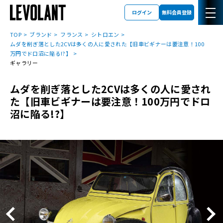
ログイン
無料会員登録
TOP
ブランド
フランス
シトロエン
ムダを削ぎ落とした2CVは多くの人に愛された【旧車ビギナーは要注意！100
万円でドロ沼に陥る!?】
ギャラリー
ムダを削ぎ落とした2CVは多くの人に愛され
た【旧車ビギナーは要注意！100万円でドロ
沼に陥る!?】