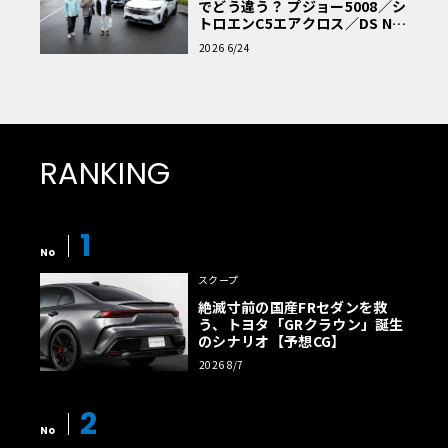
でどう違う？ プジョー5008／シ
トロエンC5エアクロス／DS Nº4
読者一気乗りレポート
2026 6/24
RANKING
1
No
スクープ
絶滅寸前の国産FRセダンを救
う、トヨタ「GRクラウン」誕生
のシナリオ【予想CG】
2026 8/7
2
No