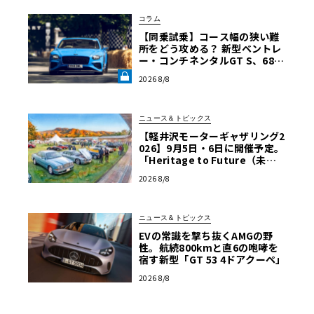
コラム
【同乗試乗】コース幅の狭い難
所をどう攻める？ 新型ベントレ
ー・コンチネンタルGT S、680
psを解き放つ限界ヒルクライム
2026 8/8
【グッドウッドFoS 2026】《LE
VOLANT LAB》
ニュース＆トピックス
【軽井沢モーターギャザリング2
026】9月5日・6日に開催予定。
「Heritage to Future（未来
への継承）」をテーマに、自動
2026 8/8
車140年の歴史を体感！
ニュース＆トピックス
EVの常識を撃ち抜くAMGの野
性。航続800kmと直6の咆哮を
宿す新型「GT 53 4ドアクーペ」
2026 8/8