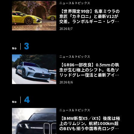
ニュース＆トピックス
【世界限定99台】名車ミウラの
意匠「カネロニ」と最新V12が
交差。ランボルギーニ・レヴエ
ルトに60周年記念車が登場
2026 8/7
3
No
ニュース＆トピックス
【GR86一部改良】0.5mmの執
念が生む極上のシフト。名色ソ
リッドグレー復活と最新アイサ
イトでFRの極みへ
2026 8/6
4
No
ニュース＆トピックス
【BMW新型X5／iX5】後席は極
上のリムジン。航続1000km超
のBEVも揃う中国専売ロング仕
様の全貌