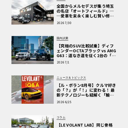
全国からメルセデスが集う埼玉
の名店「オートフィールド」─
─愛車を末永く楽しむ賢い修理
術と、プロがフックス製オイル
2026 7/30
を選ぶ理由〈PR〉
国内試乗
【究極のSUV比較試乗】ディフ
ェンダーOCTAブラック vs AMG
G63：道なき道を征く2台の「対
極的アプローチ」
2026 7/1
ニュース＆トピックス
【ル・ボラン8月号】クルマ好き
の「？」が「！」に変わる！ 最
新テクノロジーも紐解く「輸入
車Q&A」
2026 6/25
コラム
【LE VOLANT LAB】同じ骨格