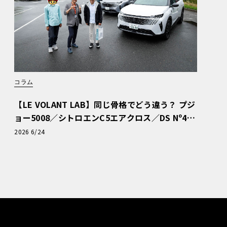
コラム
【LE VOLANT LAB】同じ骨格でどう違う？ プジ
ョー5008／シトロエンC5エアクロス／DS Nº4
読者一気乗りレポート
2026 6/24