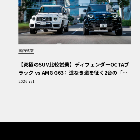
国内試乗
【究極のSUV比較試乗】ディフェンダーOCTAブ
ラック vs AMG G63：道なき道を征く2台の「対
極的アプローチ」
2026 7/1