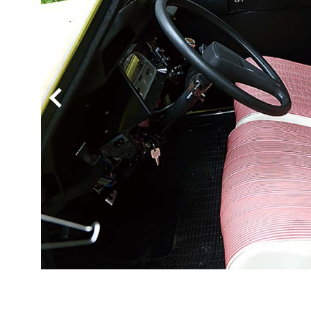
BYD
その
国産車
レクサ
ホンダ
三菱
光岡
その