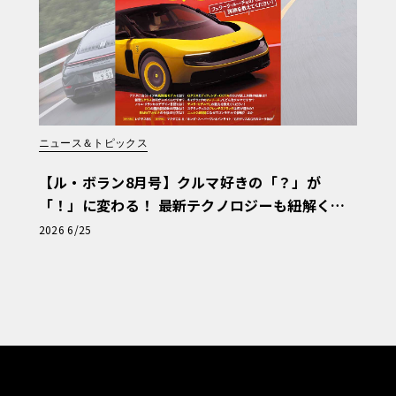
ニュース＆トピックス
【ル・ボラン8月号】クルマ好きの「？」が
「！」に変わる！ 最新テクノロジーも紐解く
「輸入車Q&A」
2026 6/25