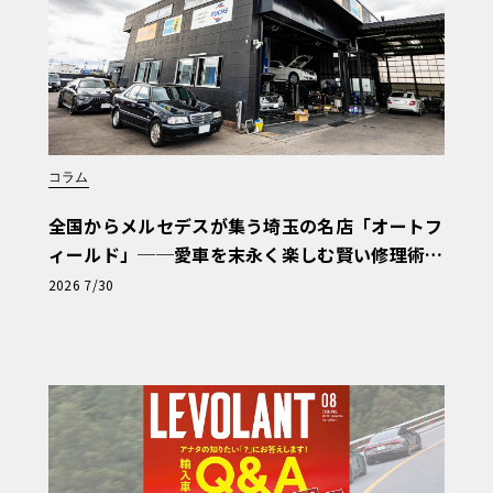
コラム
全国からメルセデスが集う埼玉の名店「オートフ
ィールド」──愛車を末永く楽しむ賢い修理術
と、プロがフックス製オイルを選ぶ理由〈PR〉
2026 7/30