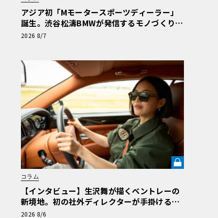
アジア初「Mモータースポーツディーラー」
誕生。渋谷松濤BMWが発信するモノづくりの
矜持【木下隆之コラム】
2026 8/7
コラム
【インタビュー】生沢舞が描くベントレーの
新境地。初の社外ディレクターが手掛ける
「1919 コレクション」の舞台裏【グッドウ
2026 8/6