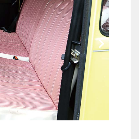
他
ス
トヨタ
日産
スバル
マツダ
ダイハツ
スズキ
他