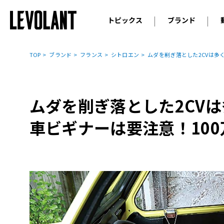
トピックス
ブランド
輸入車
アウデ
ニュース
TOP
ブランド
フランス
シトロエン
ムダを削ぎ落とした2CVは多
スクープ
メルセ
試乗
アルピ
コラム
ムダを削ぎ落とした2CV
プジョ
アルフ
車ビギナーは要注意！100
ランボ
ベント
ランド
MINI
ボルボ
ジープ