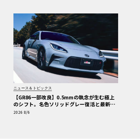
ッドFoS 2026】《LE VOLANT LAB》
ニュース＆トピックス
【GR86一部改良】0.5mmの執念が生む極上
のシフト。名色ソリッドグレー復活と最新ア
イサイトでFRの極みへ
2026 8/6