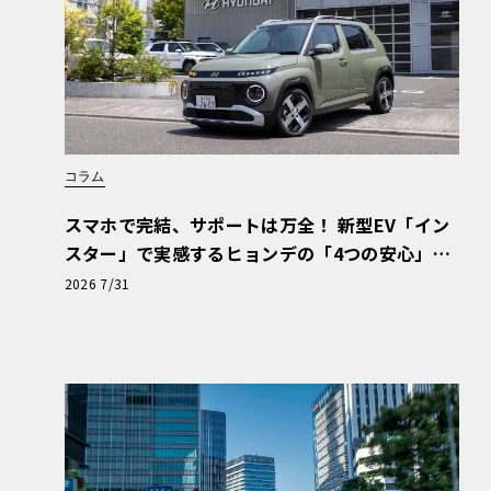
コラム
スマホで完結、サポートは万全！ 新型EV「イン
スター」で実感するヒョンデの「4つの安心」
【第1回・ヒョンデ6つの疑問：Why? Hyunda
2026 7/31
i?】〈PR〉