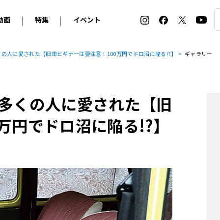
動画
特集
イベント
ィ
BMW
アルピナ
オリジナル動画
2026 サマータイヤ＆ホイール バイヤーズガイド
ル・ボラン カーズ・ミート2026横浜
くの人に愛された【旧車ビギナーは要注意！100万円でドロ沼に陥る!?】
ギャラリー
2025-2026 冬 スタッドレス＆ウインタータイヤ バイヤ
SNOW EXPERIENCE in TOGAKUSHI SKI FIE
デス・ベンツ
ポルシェ
フォルクスワーゲン
ホイールカタログ2025-2026冬
EV:LIFE FUTAKO TAMAGAWA 2026
ーヌ
シトロエン
DSオートモビル
ホイールカタログ
EV:LIFE KOBE 2025
は多くの人に愛された【旧
ー
ルノー
アバルト
タイヤ特集
ル・ボラン カーズ・ミート2025横浜
ァ・ロメオ
フェラーリ
フィアット
万円でドロ沼に陥る!?】
ルギーニ
マセラティ
アストン・マーティン
レー
ケータハム
ジャガー
ローバー
ロータス
マクラーレン
モーガン
ロールス・ロイス
キャデラック
シボレー
テスラ
ヒョンデ