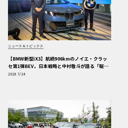
ニュース＆トピックス
【BMW新型iX3】航続906kmのノイエ・クラッ
セ第1弾BEV。日本戦略と中村敬斗が語る「駆け
ぬける歓び」
2026 7/24