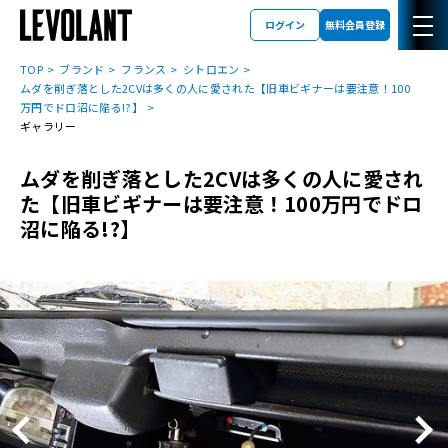
ログイン
無料会員登録
TOP
ブランド
フランス
シトロエン
ムダを削ぎ落とした2CVは多くの人に愛された【旧車ビギナーは要注意！100
万円でドロ沼に陥る!?】
ギャラリー
ムダを削ぎ落とした2CVは多くの人に愛され
た【旧車ビギナーは要注意！100万円でドロ
沼に陥る!?】