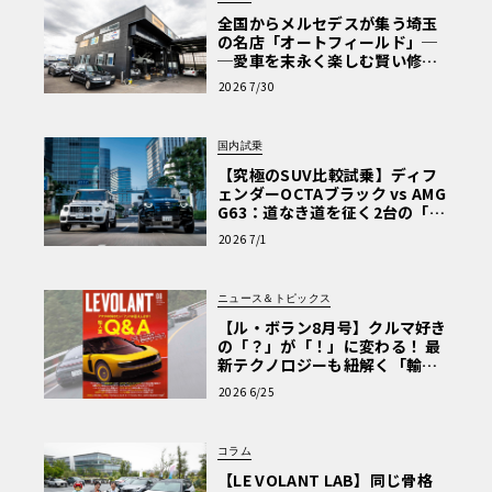
全国からメルセデスが集う埼玉
の名店「オートフィールド」─
─愛車を末永く楽しむ賢い修理
術と、プロがフックス製オイル
2026 7/30
を選ぶ理由〈PR〉
国内試乗
【究極のSUV比較試乗】ディフ
ェンダーOCTAブラック vs AMG
G63：道なき道を征く2台の「対
極的アプローチ」
2026 7/1
ニュース＆トピックス
【ル・ボラン8月号】クルマ好き
の「？」が「！」に変わる！ 最
新テクノロジーも紐解く「輸入
車Q&A」
2026 6/25
コラム
【LE VOLANT LAB】同じ骨格