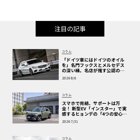
注目の記事
コラム
「ドイツ車にはドイツのオイル
を」名門フックスとメルセデス
の深い縁。名店が推す公認の安
心と、Cクラスで味わうシルキー
2026 8/6
な走り〈PR〉
コラム
スマホで完結、サポートは万
全！ 新型EV「インスター」で実
感するヒョンデの「4つの安心」
【第1回・ヒョンデ6つの疑問：
2026 7/31
Why? Hyundai?】〈PR〉
コラム