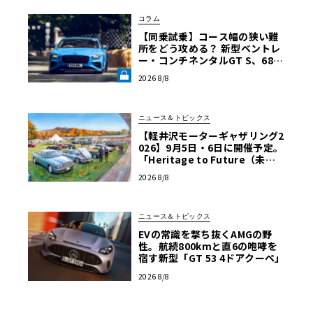
コラム
【同乗試乗】コース幅の狭い難
所をどう攻める？ 新型ベントレ
ー・コンチネンタルGT S、680
psを解き放つ限界ヒルクライム
2026 8/8
【グッドウッドFoS 2026】《LE
VOLANT LAB》
ニュース＆トピックス
【軽井沢モーターギャザリング2
026】9月5日・6日に開催予定。
「Heritage to Future（未来
への継承）」をテーマに、自動
2026 8/8
車140年の歴史を体感！
ニュース＆トピックス
EVの常識を撃ち抜くAMGの野
性。航続800kmと直6の咆哮を
宿す新型「GT 53 4ドアクーペ」
2026 8/8