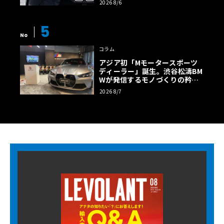
2026 8/6
5
No
コラム
アジア初「Mモータースポーツ
ディーラー」誕生。渋谷松濤BM
Wが発信するモノづくりの矜持
【木下隆之コラム】
2026 8/7