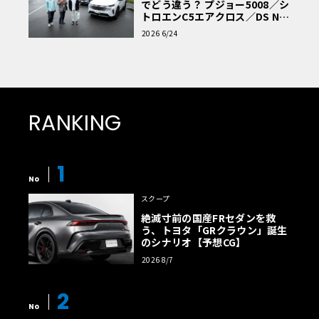
でどう違う？ プジョー5008／シ
トロエンC5エアクロス／DS Nº4
読者一気乗りレポート
2026 6/24
RANKING
1
No
スクープ
絶滅寸前の国産FRセダンを救
う、トヨタ「GRクラウン」誕生
のシナリオ【予想CG】
2026 8/7
2
No