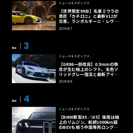
ニュース＆トピックス
【世界限定99台】名車ミウラの
意匠「カネロニ」と最新V12が
交差。ランボルギーニ・レヴエ
ルトに60周年記念車が登場
2026 8/7
3
No
ニュース＆トピックス
【GR86一部改良】0.5mmの執
念が生む極上のシフト。名色ソ
リッドグレー復活と最新アイサ
イトでFRの極みへ
2026 8/6
4
No
ニュース＆トピックス
【BMW新型X5／iX5】後席は極
上のリムジン。航続1000km超
のBEVも揃う中国専売ロング仕
様の全貌