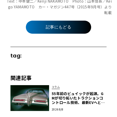
Text：中本健二／Kenji NAKAMOTO Photo：山本佳吾／Kei
go YAMAMOTO カー・マガジン447号（2015年9月号）より
転載
記事にもどる
tag:
関連記事
コラム
55年前のビュイックが起源。G
Mが切り拓いたトラクションコ
ントロール技術、最新EVへと至
る進化の軌跡
2026 8/8