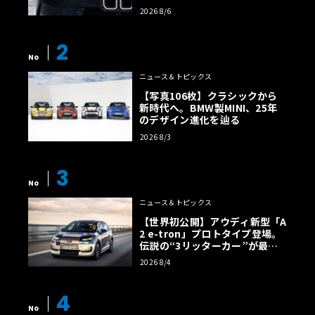
様の全貌
2026 8/6
2
No
ニュース＆トピックス
【写真106枚】クラシックから
新時代へ。BMW製MINI、25年
のデザイン進化を辿る
2026 8/3
3
No
ニュース＆トピックス
【世界初公開】アウディ新型「A
2 e-tron」プロトタイプ登場。
伝説の“3リッターカー”が最高
効率エントリーBEVとして復活
2026 8/4
【画像38枚】
4
No