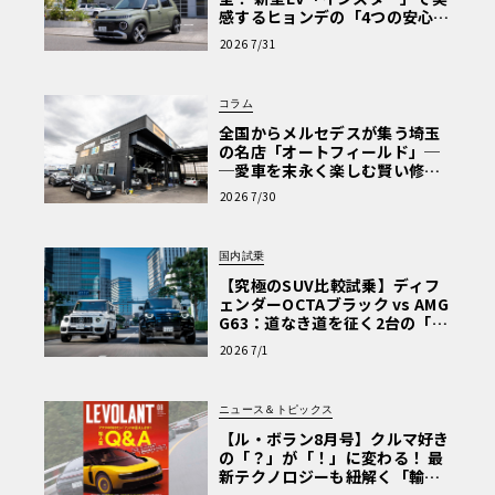
感するヒョンデの「4つの安心」
【第1回・ヒョンデ6つの疑問：
2026 7/31
Why? Hyundai?】〈PR〉
コラム
全国からメルセデスが集う埼玉
の名店「オートフィールド」─
─愛車を末永く楽しむ賢い修理
術と、プロがフックス製オイル
2026 7/30
を選ぶ理由〈PR〉
国内試乗
【究極のSUV比較試乗】ディフ
ェンダーOCTAブラック vs AMG
G63：道なき道を征く2台の「対
極的アプローチ」
2026 7/1
ニュース＆トピックス
【ル・ボラン8月号】クルマ好き
の「？」が「！」に変わる！ 最
新テクノロジーも紐解く「輸入
車Q&A」