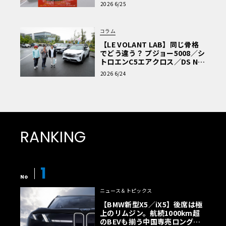
2026 6/25
コラム
【LE VOLANT LAB】同じ骨格
でどう違う？ プジョー5008／シ
トロエンC5エアクロス／DS Nº4
読者一気乗りレポート
2026 6/24
RANKING
1
No
ニュース＆トピックス
【BMW新型X5／iX5】後席は極
上のリムジン。航続1000km超
のBEVも揃う中国専売ロング仕