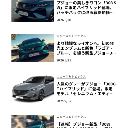
プジョーの美しきワゴン「308 S
W」に限定ハイブリッド登場。
ハッチバックに迫る戦略的価格
に注目
2026 6/20
ニュース＆トピックス
より精悍なライオンへ。初の発
光エンブレムと新色「ラゴア・
ブルー」を纏う新型プジョー30
8、524万円で発売
2026 5/23
ニュース＆トピックス
人気のグレーがプジョー「308G
Tハイブリッド」に登場。限定
モデル「セレニウム・エディシ
ョン」発売
2025 9/15
ニュース＆トピックス
【速報】プジョー新型「308」