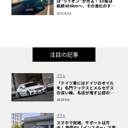
は“ライオン”が光る！ EV版は
航続450kmへ、その進化のすべ
て
2025 8/26
注目の記事
コラム
「ドイツ車にはドイツのオイル
を」名門フックスとメルセデス
の深い縁。名店が推す公認の安
心と、Cクラスで味わうシルキー
2026 8/6
な走り〈PR〉
コラム
スマホで完結、サポートは万
全！ 新型EV「インスター」で実