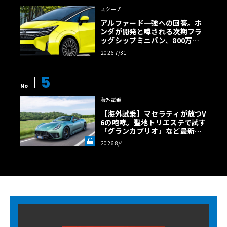
スクープ
アルファード一強への回答。ホ
ンダが開発と噂される次期フラ
ッグシップミニバン、800万円
超の勝算【予想CG】
2026 7/31
5
No
海外試乗
【海外試乗】マセラティが放つV
6の咆哮。聖地トリエステで試す
「グランカブリオ」など最新ト
ロフェオ3台の官能評価《LE VO
2026 8/4
LANT LAB》