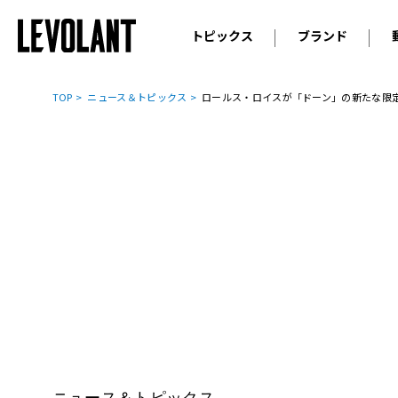
トピックス
ブランド
輸入車
アウデ
ニュース
TOP
ニュース＆トピックス
ロールス・ロイスが「ドーン」の新たな限
スクープ
メルセ
試乗
アルピ
コラム
プジョ
アルフ
ランボ
ベント
ランド
MINI
ボルボ
ジープ
ニュース＆トピックス