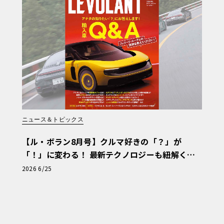
ニュース＆トピックス
【ル・ボラン8月号】クルマ好きの「？」が
「！」に変わる！ 最新テクノロジーも紐解く
「輸入車Q&A」
2026 6/25
いたインテリアは、レザージャケットから
ンネルが特徴的。ノスタルジーと洗練性を