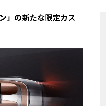
他
ン」の新たな限定カス
ス
トヨタ
日産
スバル
マツダ
ダイハツ
スズキ
他