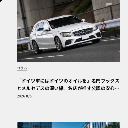
ボディはビスポークによるウルトラメタリック
フロントバンパーフィニッシャーはダークタイ
コラム
トラストが表現される。
「ドイツ車にはドイツのオイルを」名門フックス
とメルセデスの深い縁。名店が推す公認の安心
と、Cクラスで味わうシルキーな走り〈PR〉
2026 8/6