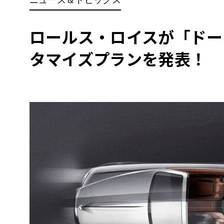
BYD
その
ロールス・ロイスが「ドー
タマイズプランを発表！
国産車
レクサ
ホンダ
三菱
光岡
その