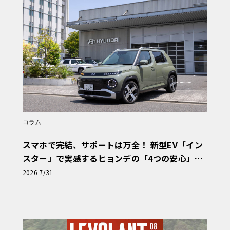
シルバーにペイントされ、ヘッドライトや
プを組み合わせ、シルバーボディとのコン
コラム
スマホで完結、サポートは万全！ 新型EV「イン
スター」で実感するヒョンデの「4つの安心」
【第1回・ヒョンデ6つの疑問：Why? Hyunda
2026 7/31
i?】〈PR〉