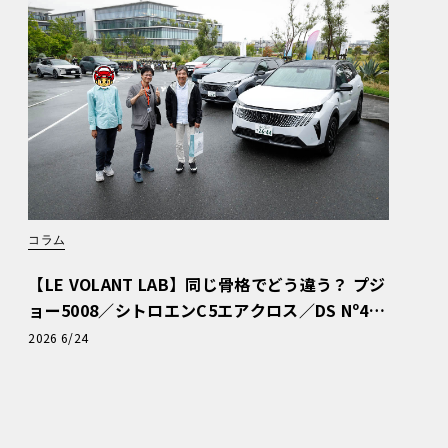
コラム
【LE VOLANT LAB】同じ骨格でどう違う？ プジ
ョー5008／シトロエンC5エアクロス／DS Nº4
読者一気乗りレポート
2026 6/24