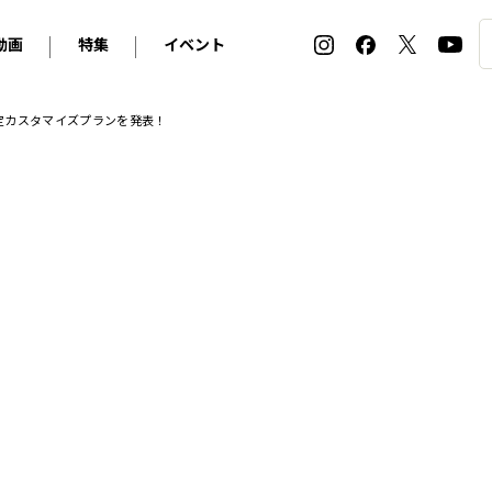
動画
特集
イベント
ィ
BMW
アルピナ
オリジナル動画
2026 サマータイヤ＆ホイール バイヤーズガイド
ル・ボラン カーズ・ミート2026横浜
定カスタマイズプランを発表！
2025-2026 冬 スタッドレス＆ウインタータイヤ バイヤ
SNOW EXPERIENCE in TOGAKUSHI SKI FIE
デス・ベンツ
ポルシェ
フォルクスワーゲン
ホイールカタログ2025-2026冬
EV:LIFE FUTAKO TAMAGAWA 2026
ーヌ
シトロエン
DSオートモビル
ホイールカタログ
EV:LIFE KOBE 2025
ー
ルノー
アバルト
タイヤ特集
ル・ボラン カーズ・ミート2025横浜
ァ・ロメオ
フェラーリ
フィアット
ルギーニ
マセラティ
アストン・マーティン
レー
ケータハム
ジャガー
ローバー
ロータス
マクラーレン
モーガン
ロールス・ロイス
キャデラック
シボレー
テスラ
ヒョンデ