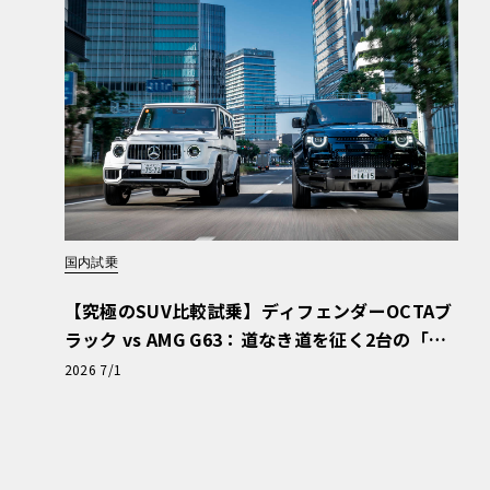
国内試乗
【究極のSUV比較試乗】ディフェンダーOCTAブ
ラック vs AMG G63：道なき道を征く2台の「対
極的アプローチ」
2026 7/1
オープンポアのカーボンファイバーパネルを用
ヒントを得たキルティング仕上げのセンタート
併せ持つ、独特の世界観で演出される。