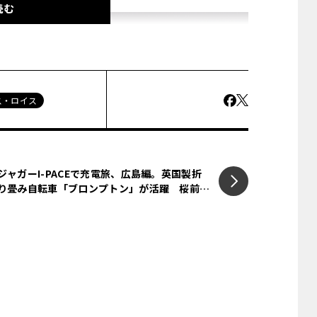
読む
ス・ロイス
ジャガーI-PACEで充電旅、広島編。英国製折
り畳み自転車「ブロンプトン」が活躍 桜前線
は追えるのか!? ジャガーのEV「I-PACE」で行
く「早春、大人の充電旅。第5回」