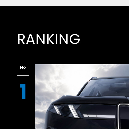
RANKING
No
1