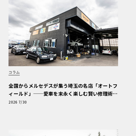
コラム
全国からメルセデスが集う埼玉の名店「オートフ
ィールド」──愛車を末永く楽しむ賢い修理術
と、プロがフックス製オイルを選ぶ理由〈PR〉
2026 7/30