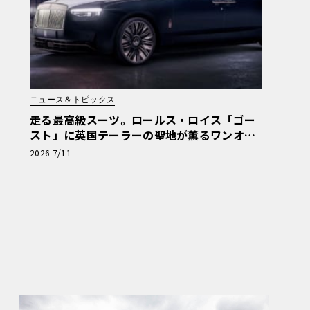
ニュース＆トピックス
走る最高級スーツ。ロールス・ロイス「ゴー
スト」に英国テーラーの聖地が薫るワンオ
フ“サヴィル・ロウ”登場
2026 7/11