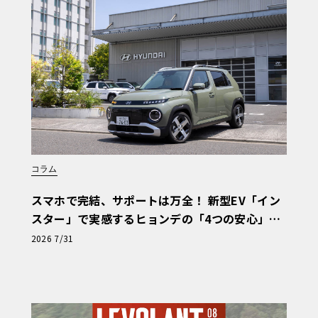
コラム
スマホで完結、サポートは万全！ 新型EV「イン
スター」で実感するヒョンデの「4つの安心」
【第1回・ヒョンデ6つの疑問：Why? Hyunda
2026 7/31
i?】〈PR〉