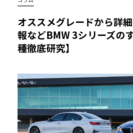
BYD
その
オススメグレードから詳細
報などBMW 3シリーズの
国産車
レクサ
ホンダ
種徹底研究】
三菱
光岡
その