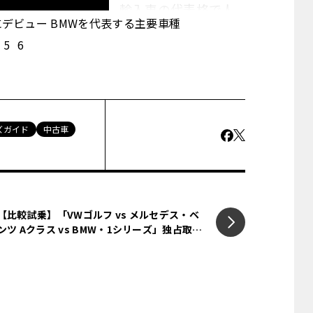
ートする。第1回は、輸入車の代表格で人
年にデビュー BMWを代表する主要車種
う。
5
6
ズって、どんなクルマ？
ズガイド
中古車
【比較試乗】「VWゴルフ vs メルセデス・ベ
ンツ Aクラス vs BMW・1シリーズ」独占取
材！ 最新のゴルフVIIIを現地比較試乗