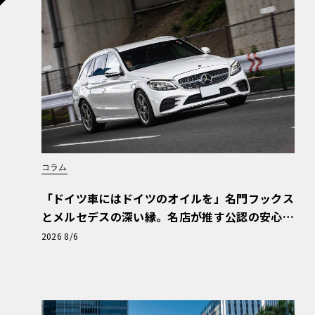
コラム
「ドイツ車にはドイツのオイルを」名門フックス
とメルセデスの深い縁。名店が推す公認の安心
と、Cクラスで味わうシルキーな走り〈PR〉
2026 8/6