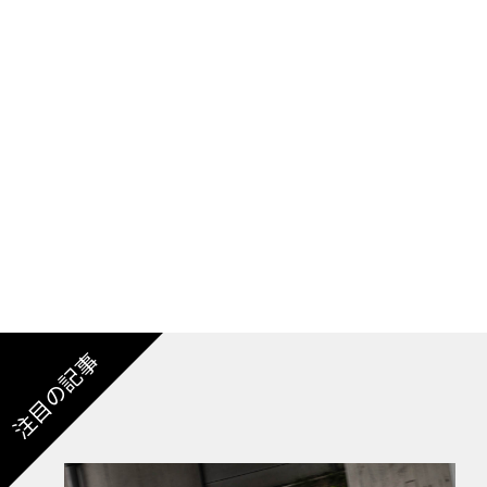
・完全進化のフルモデルチェンジ 日本では20
2018年10月のパリモーターショーで発表、日
（現行型）3シリーズは、メルセデス・ベンツC
注目の記事
「Dセグメント」で勝ち抜くべく、走りや質感
である「スポーツセダンのベンチマーク」とし
コードは「G20」で、先代の「F」を飛び越え
「G」が与えられた。