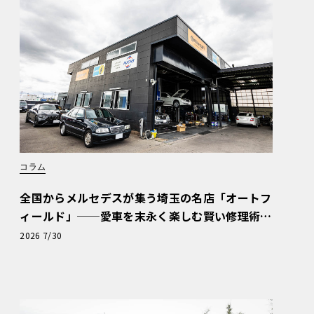
コラム
全国からメルセデスが集う埼玉の名店「オートフ
ィールド」──愛車を末永く楽しむ賢い修理術
と、プロがフックス製オイルを選ぶ理由〈PR〉
2026 7/30