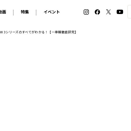
動画
特集
イベント
ィ
BMW
アルピナ
オリジナル動画
2026 サマータイヤ＆ホイール バイヤーズガイド
ル・ボラン カーズ・ミート2026横浜
W 3シリーズのすべてがわかる！【一車種徹底研究】
2025-2026 冬 スタッドレス＆ウインタータイヤ バイヤ
SNOW EXPERIENCE in TOGAKUSHI SKI FIE
デス・ベンツ
ポルシェ
フォルクスワーゲン
ホイールカタログ2025-2026冬
EV:LIFE FUTAKO TAMAGAWA 2026
ーヌ
シトロエン
DSオートモビル
ホイールカタログ
EV:LIFE KOBE 2025
ー
ルノー
アバルト
タイヤ特集
ル・ボラン カーズ・ミート2025横浜
ァ・ロメオ
フェラーリ
フィアット
ルギーニ
マセラティ
アストン・マーティン
レー
ケータハム
ジャガー
ローバー
ロータス
マクラーレン
モーガン
ロールス・ロイス
キャデラック
シボレー
テスラ
ヒョンデ