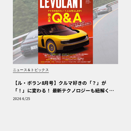
0iセダンで見ると、全長×全幅×全高は47
50mmで、先代の320iセダンと比べ、それぞれ
40mm延長。それでいて先代モデル比で最大
ニュース＆トピックス
ro NCAP（ユーロNCAP）で最高評価の総
【ル・ボラン8月号】クルマ好きの「？」が
インポート、2019-2020 インポート・カ
「！」に変わる！ 最新テクノロジーも紐解く
だ。
「輸入車Q&A」
2026 6/25
機能も充実