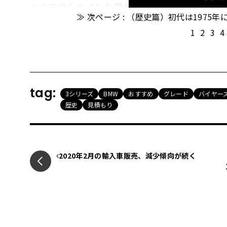
とのアウトラインを掴みやすくなる記事をスタ
≫ 次ページ : （歴史篇）初代は1975
気車種の「BMW 3シリーズ」からスタートしよ
1
2
3
4
（車種概要）
現在発売中の3シリー
tag:
3シリーズ
BMW
おすすめ
グレード
バイヤー
歴史
見積もり
2020年2月の輸入車販売、減少傾向が続く