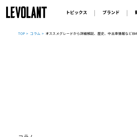
トピックス
ブランド
輸入車
アウデ
ニュース
TOP
コラム
オススメグレードから詳細解説、歴史、中古車情報などBM
スクープ
メルセ
試乗
アルピ
コラム
プジョ
アルフ
ランボ
ベント
ランド
MINI
ボルボ
ジープ
コラム