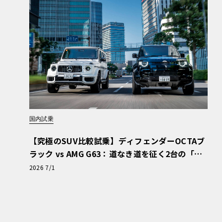
車体寸法は先代よりも大型化。基本モデルの32
15×1825×1440mm、ホイースベースは28
70mm長く、25mm広く、ホイールベースも
国内試乗
55kgの軽量化を実現した。安全性能も高く、Eu
【究極のSUV比較試乗】ディフェンダーOCTAブ
合5つ星を獲得。2020年RJCカーオブザイヤー・
ラック vs AMG G63：道なき道を征く2台の「対
ー・オブ・ザ・イヤーを受賞したのもトピック
極的アプローチ」
2026 7/1
・パワーユニットを豊富に用意 先進運転支援