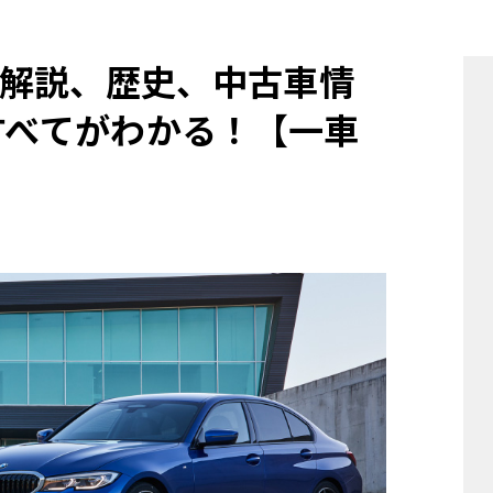
他
解説、歴史、中古車情
すべてがわかる！【一車
ス
トヨタ
日産
スバル
マツダ
ダイハツ
スズキ
他