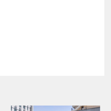
19年から発売開始
本では2019年3月から発売を開始した新型
クラスやアウディA4などの競合がひしめく
を大幅に進化させた。アイデンティティー
ての存在感も、さらに磨きをかけている。
、最近のBMW各車同様のアルファベット