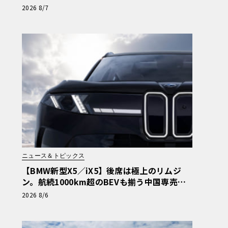
矜持【木下隆之コラム】
2026 8/7
ニュース＆トピックス
【BMW新型X5／iX5】後席は極上のリムジ
ン。航続1000km超のBEVも揃う中国専売ロ
ング仕様の全貌
2026 8/6