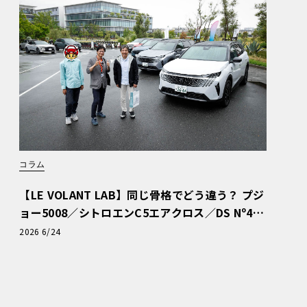
コラム
【LE VOLANT LAB】同じ骨格でどう違う？ プジ
ョー5008／シトロエンC5エアクロス／DS Nº4
読者一気乗りレポート
2026 6/24