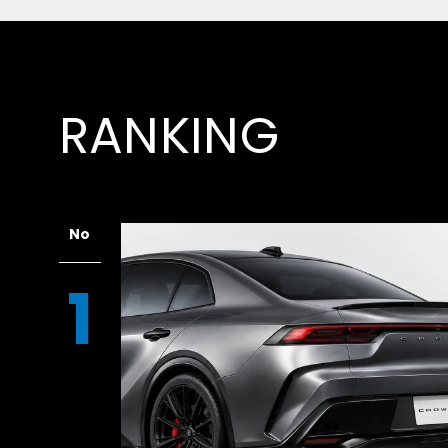
RANKING
No
1