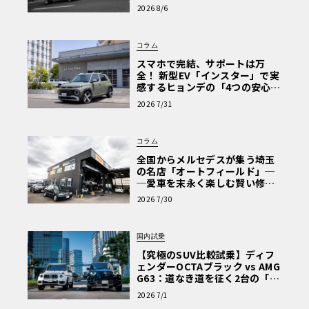
心と、Cクラスで味わうシルキー
2026 8/6
な走り〈PR〉
コラム
スマホで完結、サポートは万
全！ 新型EV「インスター」で実
感するヒョンデの「4つの安心」
【第1回・ヒョンデ6つの疑問：
2026 7/31
Why? Hyundai?】〈PR〉
コラム
全国からメルセデスが集う埼玉
の名店「オートフィールド」─
─愛車を末永く楽しむ賢い修理
術と、プロがフックス製オイル
2026 7/30
を選ぶ理由〈PR〉
国内試乗
【究極のSUV比較試乗】ディフ
ェンダーOCTAブラック vs AMG
G63：道なき道を征く2台の「対
極的アプローチ」
2026 7/1