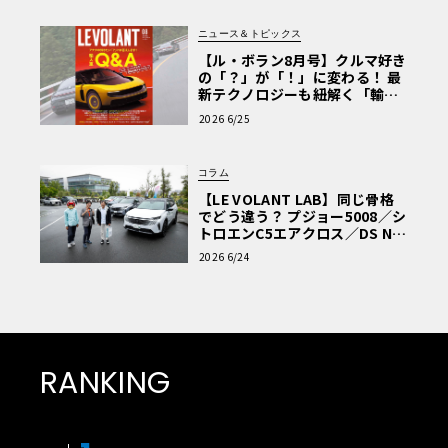
ニュース＆トピックス
【ル・ボラン8月号】クルマ好き
の「？」が「！」に変わる！ 最
新テクノロジーも紐解く「輸入
車Q&A」
2026 6/25
コラム
【LE VOLANT LAB】同じ骨格
でどう違う？ プジョー5008／シ
トロエンC5エアクロス／DS Nº4
読者一気乗りレポート
2026 6/24
RANKING