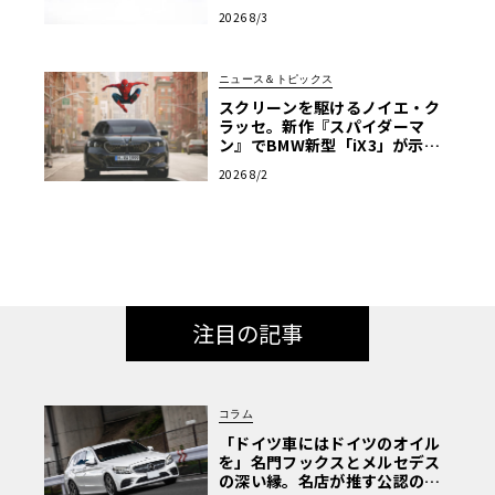
2026 8/3
ニュース＆トピックス
スクリーンを駆けるノイエ・ク
ラッセ。新作『スパイダーマ
ン』でBMW新型「iX3」が示す
次世代の指針
2026 8/2
注目の記事
コラム
「ドイツ車にはドイツのオイル
を」名門フックスとメルセデス
の深い縁。名店が推す公認の安