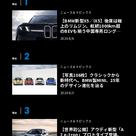
1
No
ニュース＆トピックス
【BMW新型X5／iX5】後席は極
上のリムジン。航続1000km超
のBEVも揃う中国専売ロング仕
様の全貌
2026 8/6
2
No
ニュース＆トピックス
【写真106枚】クラシックから
新時代へ。BMW製MINI、25年
のデザイン進化を辿る
2026 8/3
3
No
ニュース＆トピックス
【世界初公開】アウディ新型「A
2 e-tron」プロトタイプ登場。