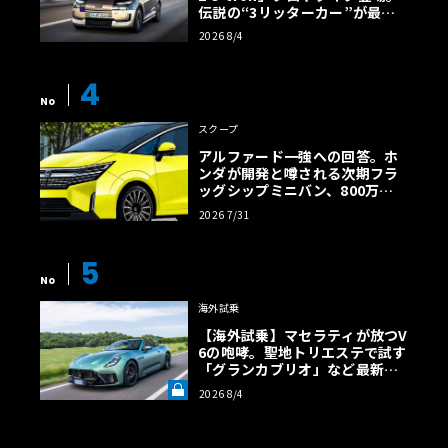
伝説の“3リッターカー”が最高
効率エントリーBEVとして復活
2026 8/4
【画像38枚】
4
No
スクープ
アルファード一強への回答。ホ
ンダが開発と噂される次期フラ
ッグシップミニバン、800万円
超の勝算【予想CG】
2026 7/31
5
No
海外試乗
【海外試乗】マセラティが放つV
6の咆哮。聖地トリエステで試す
「グランカブリオ」など最新ト
ロフェオ3台の官能評価《LE VO
2026 8/4
LANT LAB》