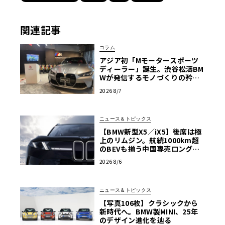
関連記事
コラム
アジア初「Mモータースポーツ
ディーラー」誕生。渋谷松濤BM
Wが発信するモノづくりの矜持
【木下隆之コラム】
2026 8/7
ニュース＆トピックス
【BMW新型X5／iX5】後席は極
上のリムジン。航続1000km超
のBEVも揃う中国専売ロング仕
様の全貌
2026 8/6
ニュース＆トピックス
【写真106枚】クラシックから
新時代へ。BMW製MINI、25年
のデザイン進化を辿る