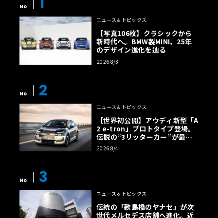
1
No
ニュース＆トピックス
【写真106枚】クラシックから
新時代へ。BMW製MINI、25年
のデザイン進化を辿る
2026 8/3
2
No
ニュース＆トピックス
【世界初公開】アウディ新型「A
2 e-tron」プロトタイプ登場。
伝説の“3リッターカー”が最高
効率エントリーBEVとして復活
2026 8/4
【画像38枚】
3
No
ニュース＆トピックス
伝統の「歌島橋のヤナセ」が次
世代メルセデス店舗へ進化。近