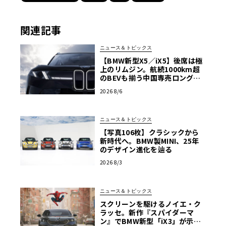
関連記事
ニュース＆トピックス
【BMW新型X5／iX5】後席は極
上のリムジン。航続1000km超
のBEVも揃う中国専売ロング仕
様の全貌
2026 8/6
ニュース＆トピックス
【写真106枚】クラシックから
新時代へ。BMW製MINI、25年
のデザイン進化を辿る
2026 8/3
ニュース＆トピックス
スクリーンを駆けるノイエ・ク
ラッセ。新作『スパイダーマ
ン』でBMW新型「iX3」が示す