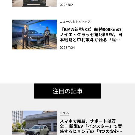
次世代の指針
2026 8/2
ニュース＆トピックス
【BMW新型iX3】航続906kmの
ノイエ・クラッセ第1弾BEV。日
本戦略と中村敬斗が語る「駆け
ぬける歓び」
2026 7/24
注目の記事
コラム
スマホで完結、サポートは万
全！ 新型EV「インスター」で実
感するヒョンデの「4つの安心」