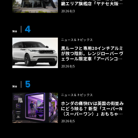
畿エリア旗艦店「ヤナセ大阪支
店」がリニューアル
2026 8/3
4
No
ニュース＆トピックス
黒ルーフと専用20インチアルミ
が放つ陰影。レンジローバー ヴ
ェラール限定車「アーバンコン
トラスト・エディション」登場
2026 8/5
5
No
ニュース＆トピックス
ホンダの痛快EVは英国の街並み
にどう映る？ 新型「スーパーN
（スーパーワン）」おもちゃ箱
ツアーの全貌
2026 8/5