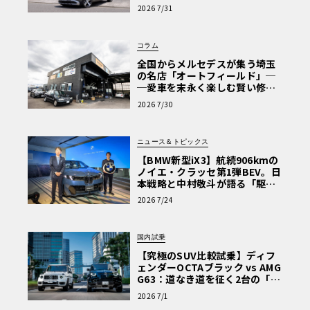
【第1回・ヒョンデ6つの疑問：
2026 7/31
Why? Hyundai?】〈PR〉
コラム
全国からメルセデスが集う埼玉
の名店「オートフィールド」─
─愛車を末永く楽しむ賢い修理
術と、プロがフックス製オイル
2026 7/30
を選ぶ理由〈PR〉
ニュース＆トピックス
【BMW新型iX3】航続906kmの
ノイエ・クラッセ第1弾BEV。日
本戦略と中村敬斗が語る「駆け
ぬける歓び」
2026 7/24
国内試乗
【究極のSUV比較試乗】ディフ
ェンダーOCTAブラック vs AMG
G63：道なき道を征く2台の「対
極的アプローチ」
2026 7/1