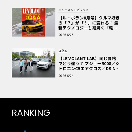
ニュース＆トピックス
【ル・ボラン8月号】クルマ好き
の「？」が「！」に変わる！ 最
新テクノロジーも紐解く「輸入
車Q&A」
2026 6/25
コラム
【LE VOLANT LAB】同じ骨格
でどう違う？ プジョー5008／シ
トロエンC5エアクロス／DS Nº4
読者一気乗りレポート
2026 6/24
RANKING