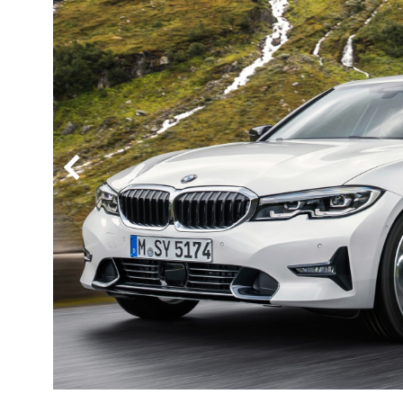
BYD
その
国産車
レクサ
ホンダ
三菱
光岡
その