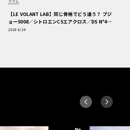
コラム
【LE VOLANT LAB】同じ骨格でどう違う？ プジ
ョー5008／シトロエンC5エアクロス／DS Nº4
読者一気乗りレポート
2026 6/24
No