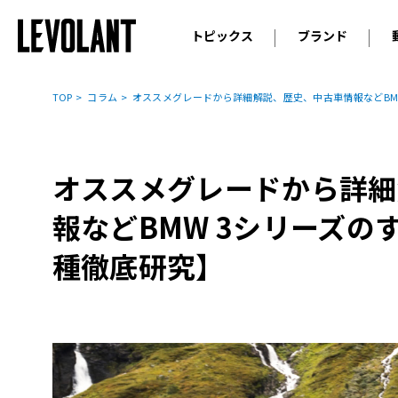
トピックス
ブランド
輸入車
アウデ
ニュース
TOP
コラム
オススメグレードから詳細解説、歴史、中古車情報などBM
スクープ
メルセ
試乗
アルピ
コラム
オススメグレードから詳細
プジョ
アルフ
報などBMW 3シリーズの
ランボ
種徹底研究】
ベント
ランド
MINI
ボルボ
ジープ