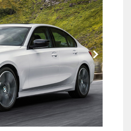
他
ス
トヨタ
日産
スバル
マツダ
ダイハツ
スズキ
他