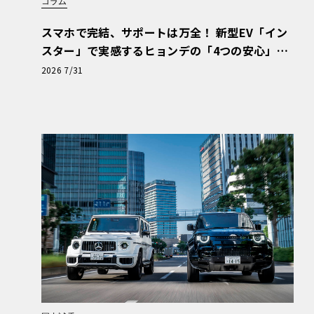
コラム
スマホで完結、サポートは万全！ 新型EV「イン
スター」で実感するヒョンデの「4つの安心」
【第1回・ヒョンデ6つの疑問：Why? Hyunda
2026 7/31
i?】〈PR〉