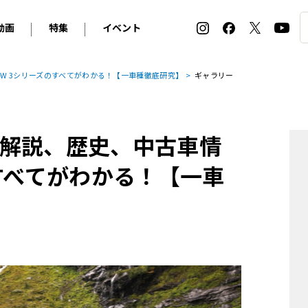
動画
特集
イベント
ィ
BMW
アルピナ
オリジナル動画
2026 サマータイヤ＆ホイール バイヤーズガイド
ル・ボラン カーズ・ミート2026横浜
W 3シリーズのすべてがわかる！【一車種徹底研究】
ギャラリー
2025-2026 冬 スタッドレス＆ウインタータイヤ バイヤ
SNOW EXPERIENCE in TOGAKUSHI SKI FIE
デス・ベンツ
ポルシェ
フォルクスワーゲン
ホイールカタログ2025-2026冬
EV:LIFE FUTAKO TAMAGAWA 2026
ーヌ
シトロエン
DSオートモビル
ホイールカタログ
EV:LIFE KOBE 2025
解説、歴史、中古車情
ー
ルノー
アバルト
タイヤ特集
ル・ボラン カーズ・ミート2025横浜
ァ・ロメオ
フェラーリ
フィアット
すべてがわかる！【一車
ルギーニ
マセラティ
アストン・マーティン
レー
ケータハム
ジャガー
ローバー
ロータス
マクラーレン
モーガン
ロールス・ロイス
キャデラック
シボレー
テスラ
ヒョンデ