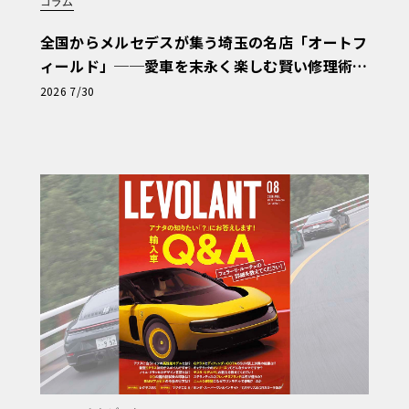
コラム
全国からメルセデスが集う埼玉の名店「オートフ
ィールド」──愛車を末永く楽しむ賢い修理術
と、プロがフックス製オイルを選ぶ理由〈PR〉
2026 7/30