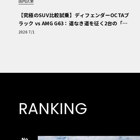
国内試乗
【究極のSUV比較試乗】ディフェンダーOCTAブ
ラック vs AMG G63：道なき道を征く2台の「対
極的アプローチ」
2026 7/1
RANKING
No