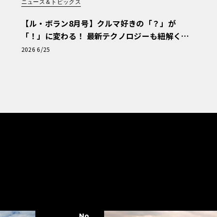
ニュース＆トピックス
【ル・ボラン8月号】クルマ好きの「？」が
「！」に変わる！ 最新テクノロジーも紐解く
「輸入車Q&A」
2026 6/25
No