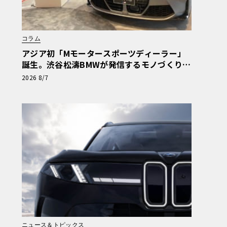
コラム
アジア初「Mモータースポーツディーラー」
誕生。渋谷松濤BMWが発信するモノづくりの
矜持【木下隆之コラム】
2026 8/7
ニュース＆トピックス