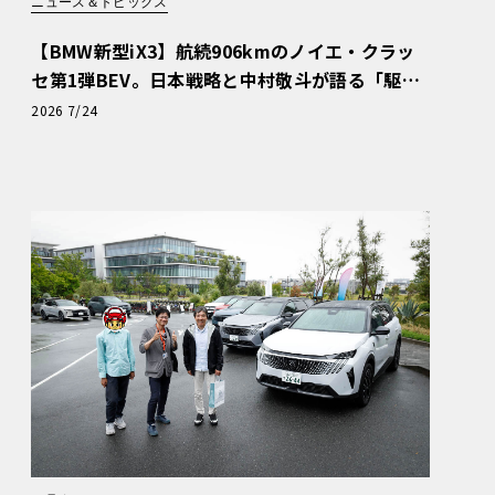
ニュース＆トピックス
【BMW新型iX3】航続906kmのノイエ・クラッ
セ第1弾BEV。日本戦略と中村敬斗が語る「駆け
ぬける歓び」
2026 7/24