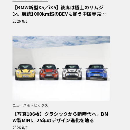
【BMW新型X5／iX5】後席は極上のリムジ
ン。航続1000km超のBEVも揃う中国専売ロ
ング仕様の全貌
2026 8/6
ニュース＆トピックス
【写真106枚】クラシックから新時代へ。BM
W製MINI、25年のデザイン進化を辿る
2026 8/3