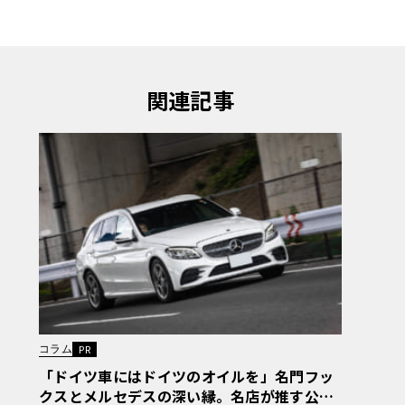
関連記事
コラム
PR
「ドイツ車にはドイツのオイルを」名門フッ
クスとメルセデスの深い縁。名店が推す公認