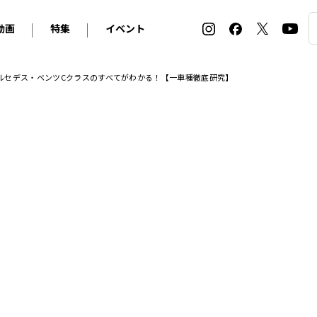
動画
特集
イベント
ィ
BMW
アルピナ
オリジナル動画
2026 サマータイヤ＆ホイール バイヤーズガイド
ル・ボラン カーズ・ミート2026横浜
ルセデス・ベンツCクラスのすべてがわかる！【一車種徹底研究】
2025-2026 冬 スタッドレス＆ウインタータイヤ バイヤ
SNOW EXPERIENCE in TOGAKUSHI SKI FIE
デス・ベンツ
ポルシェ
フォルクスワーゲン
ホイールカタログ2025-2026冬
EV:LIFE FUTAKO TAMAGAWA 2026
ーヌ
シトロエン
DSオートモビル
ホイールカタログ
EV:LIFE KOBE 2025
ー
ルノー
アバルト
タイヤ特集
ル・ボラン カーズ・ミート2025横浜
ァ・ロメオ
フェラーリ
フィアット
ルギーニ
マセラティ
アストン・マーティン
レー
ケータハム
ジャガー
ローバー
ロータス
マクラーレン
モーガン
ロールス・ロイス
キャデラック
シボレー
テスラ
ヒョンデ