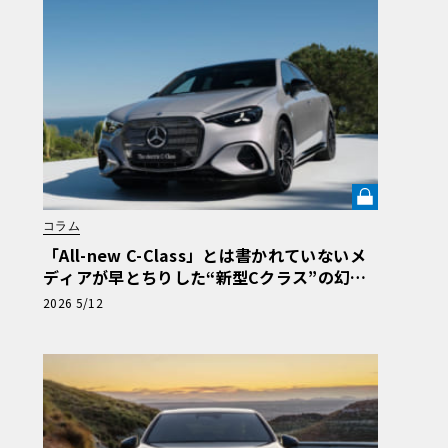
コラム
「All-new C-Class」とは書かれていない――メ
ディアが早とちりした“新型Cクラス”の幻
と、メルセデスEV戦略の深層【渡辺慎太郎の
2026 5/12
ツベコベイワセテ その6】《LE VOLANT LA
B》