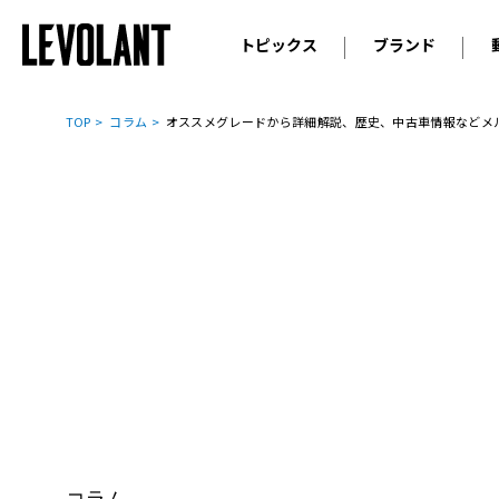
トピックス
ブランド
輸入車
アウデ
ニュース
TOP
コラム
オススメグレードから詳細解説、歴史、中古車情報などメ
スクープ
メルセ
試乗
アルピ
コラム
プジョ
アルフ
ランボ
ベント
ランド
MINI
ボルボ
ジープ
コラム