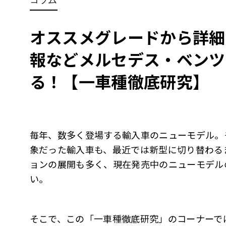
BYD
その
オススメグレードから詳細
報などメルセデス・ベンツ
国産車
レクサ
ホンダ
る！【一車種徹底研究】
三菱
光岡
その
毎年、数多く登場する輸入車のニューモデル。
象だった輸入車も、最近では新型に切り替わる
ョンの展開も多く、現在発売中のニューモデル
い。
そこで、この「一車種徹底研究」のコーナーで