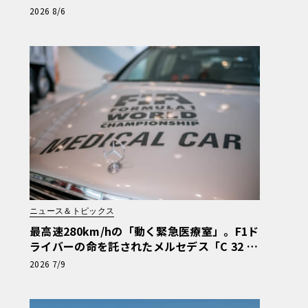
の安心と、Cクラスで味わうシルキーな走り
2026 8/6
〈PR〉
ニュース＆トピックス
最高速280km/hの「動く緊急医療室」。F1ド
ライバーの命を託されたメルセデス「C 32 A
MG」の真実
2026 7/9