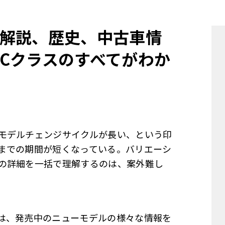
他
解説、歴史、中古車情
Cクラスのすべてがわか
ス
トヨタ
日産
スバル
マツダ
ダイハツ
スズキ
他
モデルチェンジサイクルが長い、という印
までの期間が短くなっている。バリエーシ
の詳細を一括で理解するのは、案外難し
は、発売中のニューモデルの様々な情報を