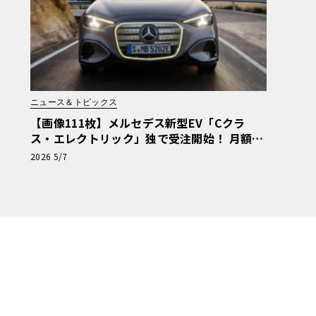
ニュース＆トピックス
【画像111枚】メルセデス新型EV「Cクラ
ス・エレクトリック」独で受注開始！ 月額約
8.6万円～の戦略的リースで攻勢
2026 5/7