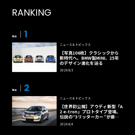
RANKING
セルモーター
1
No
ニュース＆トピックス
【写真106枚】クラシックから
新時代へ。BMW製MINI、25年
のデザイン進化を辿る
2026 8/3
2
No
ニュース＆トピックス
【世界初公開】アウディ新型「A
2 e-tron」プロトタイプ登場。
伝説の“3リッターカー”が最高
効率エントリーBEVとして復活
2026 8/4
【画像38枚】