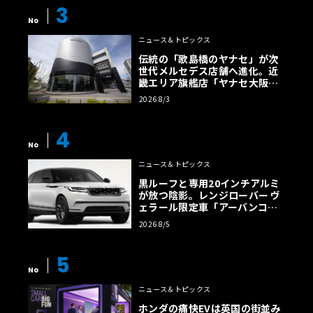
3
デフオイルシール
No
ニュース＆トピックス
伝統の「歌島橋のヤナセ」が次
世代メルセデス店舗へ進化。近
畿エリア旗艦店「ヤナセ大阪支
店」がリニューアル
2026 8/3
4
No
ニュース＆トピックス
黒ルーフと専用20インチアルミ
が放つ陰影。レンジローバー ヴ
ェラール限定車「アーバンコン
トラスト・エディション」登場
2026 8/5
5
ドライブシャフトブーツ
No
ニュース＆トピックス
ホンダの痛快EVは英国の街並み