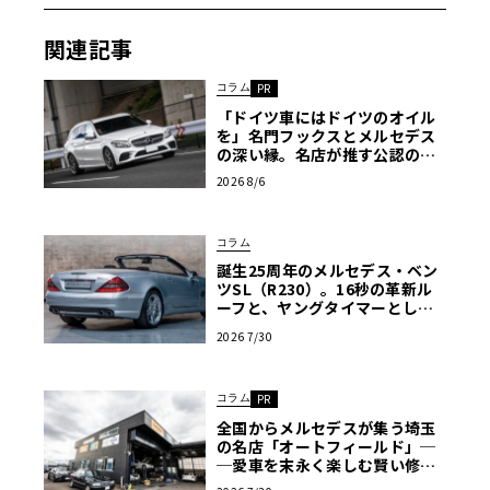
私の名義にしたんだから企画にしなくちゃもったいない。
じゃあ、私の納得行くようにしっかり整備した上で、新し
関連記事
いオーナーに引き継ごうじゃないの、という話になったの
コラム
PR
でした。
「ドイツ車にはドイツのオイル
を」名門フックスとメルセデス
の深い縁。名店が推す公認の安
心と、Cクラスで味わうシルキー
2026 8/6
な走り〈PR〉
コラム
誕生25周年のメルセデス・ベン
ツSL（R230）。16秒の革新ル
ーフと、ヤングタイマーとして
の再評価を決定づける公式保証
2026 7/30
の全貌
コラム
PR
全国からメルセデスが集う埼玉
の名店「オートフィールド」─
─愛車を末永く楽しむ賢い修理
術と、プロがフックス製オイル