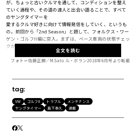
が、ちょっと古いクルマを通して、コンディションを整え
ていく過程や、その道の達人と出会い語ることで、すべて
のヤングタイマーを
愛するクルマ好きに向けて情報発信をしていく、というも
の。前回から「2nd Season」と題して、フォルクス・ワー
ゲン・ゴルフII編に突入。まずは、ベース車両の状態チェッ
クから！
全文を読む
フォト＝佐藤正勝／M.Sato ル・ボラン2018年6月号より転載
※こちらの記事はル・ボラン2018年6月号に掲載されてい
たものを転機したものです。
tag:
○月×日スピニングガレージでまずすることは？
VW
ゴルフII
トラブル
メンテナンス
先月からフォルクスワーゲン・ゴルフIIを迎えての「2nd.S
ヤングタイマー
島下泰久
連載
eason」に突入したヤングタイマー・ダイアリー。前回記
した通り、ゴルフII専門店として有名なスピニングガレージ
さんが買い取りした車両の品川二桁ナンバーを維持するた
め、ウチで登録したのがこの話の始まりでした。せっかく