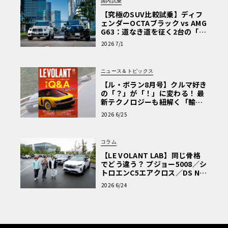
国内試乗
【究極のSUV比較試乗】ディフ
ェンダーOCTAブラック vs AMG
G63：道なき道を征く2台の「対
極的アプローチ」
2026 7/1
ATはオイルの滲みがあるものの、とりあえず添加剤などで様子を見ること
ニュース＆トピックス
に。セルモーターは遮熱対策をしたモノに交換。ブッシュは交換済みだっ
【ル・ボラン8月号】クルマ好き
たし、ブレーキやハブベアリングには問題なしでひと安心。
の「？」が「！」に変わる！ 最
新テクノロジーも紐解く「輸入
車Q&A」
2026 6/25
コラム
【LE VOLANT LAB】同じ骨格
でどう違う？ プジョー5008／シ
トロエンC5エアクロス／DS Nº4
読者一気乗りレポート
2026 6/24