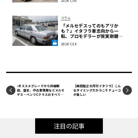
2026 7/30
実際にはスピニングガレージさんでは、購入が決まった後
を選ぶ理由〈PR〉
で新オーナー立ち会いのもと、車両をリフトアップして徹
底的にチェックし、整備の内容を決めています。「全部お
コラム
まかせ。バリッと仕上げたい」という人もいれば「予算に
「メルセデスってのもアリか
も？」イタフラ車志向から一
限りがあるから最小限で」という人もいるでしょう。そん
転、プロモデラーが質実剛健な
な要望とプロの視点をすり合わせて、クルマを作り込んで
ドイツ製セダンを選ぶまで【メ
2026 7/14
ルセデス190E日記】第8回《LE
いくのです。
VOLANT LAB》
最終型でも四半世紀が経過しているゴルフIIですから、買
ってそのまま即乗れるなんて稀でしょう。感覚的には、買
うと決めた時点でのゴルフIIはあくまで“ベース車”。それを
整備で“自分のクルマ”に仕上げていく。そんな風に考える
のがしっくり来そうです。
オススメグレードから詳細解
【嶋田智之の月刊イタフラ】こん
説、歴史、中古車情報などメルセ
なタイミングだからこそチューコ
そんなわけで、私のゴルフIIもリフトアップ。メカの中西さ
デス・ベンツCクラスのすべてが
が楽しい
んと一緒に各部をチェックしていきました。
わかる！【一車種徹底研究】
まずは車体のフロント側から。
注目の記事
「ATは少しオイルが滲んでいます。取りあえずは添加剤を
入れて様子を見ましょうか」