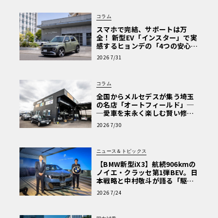
最初から大物キター！ ドキドキしちゃうなあ。セルモー
ターも交換。ATの場合、エギゾーストマニホールドのすぐ
コラム
側にあるため、熱対策を施して取り付けます。こ
スマホで完結、サポートは万
全！ 新型EV「インスター」で実
のあたりはノウハウですね。ロワアームはリア側ブッシュ
感するヒョンデの「4つの安心」
が痛むそうですが、このクルマは過去に交換済み。ブレー
【第1回・ヒョンデ6つの疑問：
2026 7/31
Why? Hyundai?】〈PR〉
キ、ハブベアリングも問題なしですが、ドライブシャフト
のブーツはヒビが入っていました。外すならば交換です。
コラム
全国からメルセデスが集う埼玉
の名店「オートフィールド」─
フロント側
─愛車を末永く楽しむ賢い修理
術と、プロがフックス製オイル
2026 7/30
を選ぶ理由〈PR〉
ニュース＆トピックス
【BMW新型iX3】航続906kmの
ノイエ・クラッセ第1弾BEV。日
本戦略と中村敬斗が語る「駆け
ぬける歓び」
2026 7/24