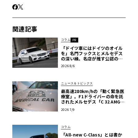
代表するメジャー・ネームだ。現行型は2014年登場の4代
目で、「W205」というコードネームで呼ぶことも珍しくな
い。
関連記事
コラム
PR
「ドイツ車にはドイツのオイル
を」名門フックスとメルセデス
の深い縁。名店が推す公認の安
心と、Cクラスで味わうシルキー
2026 8/6
な走り〈PR〉
ニュース＆トピックス
最高速280km/hの「動く緊急医
療室」。F1ドライバーの命を託
されたメルセデス「C 32 AMG」
の真実
2026 7/9
コラム
「All-new C-Class」とは書か