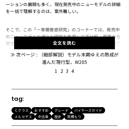
ーションの展開も多く、現在発売中のニューモデルの詳細
を一括で理解するのは、案外難しい。
そこで、この「一車種徹底研究」のコーナーでは、発売中
のニューモデルの様々な情報を集積して再分解。概要から
全文を読む
歴史、グレード・価格・中古車相場まで掘り下げ、車種ご
とのアウトラインを解説する。今回は輸入車を代表する人
≫ 次ページ : （細部解説）モデル末期ゆえの熟成が
気車種、「メルセデス・ベンツ Cクラス」をお送りする。
進んだ現行型、W205
1
2
3
4
（車種概要）現在発売中のCクラスって、どんな
クルマ？
・現行モデル「W205」型は2014年に登場、2018年に大き
tag:
な改良を実施
近年、フォルクスワーゲン・ゴルフのライバルとなるFFハ
Ｃクラス
おすすめ
グレード
バイヤーズガイド
ッチバック「Aクラス」や、「GLA」「GLC」などSUVを豊
メルセデス
中古車
歴史
見積もり
富にラインアップするようになったメルセデスだが、やは
り基本型はFRセダンにあり、中でも「Cクラス」は同社を