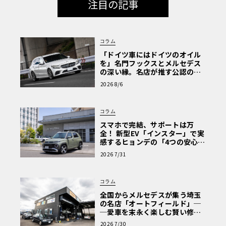
注目の記事
コラム
「ドイツ車にはドイツのオイル
を」名門フックスとメルセデス
の深い縁。名店が推す公認の安
心と、Cクラスで味わうシルキー
2026 8/6
な走り〈PR〉
コラム
スマホで完結、サポートは万
全！ 新型EV「インスター」で実
感するヒョンデの「4つの安心」
【第1回・ヒョンデ6つの疑問：
2026 7/31
2018年には大きめのマイナーチェンジを実施。外観上では
Why? Hyundai?】〈PR〉
バンパーやランプ類に小変更があるのみだが、中身はフル
モデルチェンジ並みと言っても良いほどに刷新された。変
コラム
更部位はなんと6500箇所に及ぶという。特に変わったのが
全国からメルセデスが集う埼玉
の名店「オートフィールド」─
エンジンで、C200は1.5Lターボというダウンサイジングエ
─愛車を末永く楽しむ賢い修理
ンジンに換装。「BSG（ベルトドリブン・スターター・ジ
術と、プロがフックス製オイル
2026 7/30