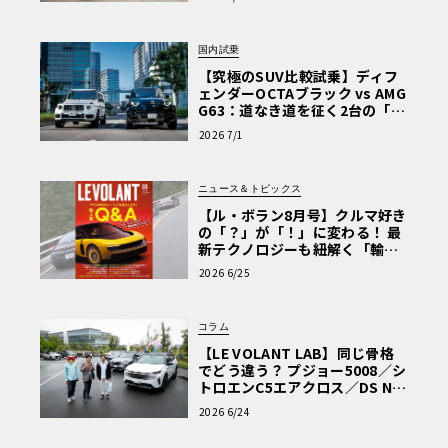
ェネレーター）」によるマイルドハイブリッドを搭載した
を選ぶ理由〈PR〉
ことも話題になった。
国内試乗
【究極のSUV比較試乗】ディフ
・ステーションワゴンやクーペ、カブリオレなど豊富なボ
ェンダーOCTAブラック vs AMG
G63：道なき道を征く2台の「対
ディバリエーションを用意
極的アプローチ」
2026 7/1
ニュース＆トピックス
【ル・ボラン8月号】クルマ好き
の「？」が「！」に変わる！ 最
新テクノロジーも紐解く「輸入
車Q&A」
2026 6/25
コラム
【LE VOLANT LAB】同じ骨格
でどう違う？ プジョー5008／シ
トロエンC5エアクロス／DS Nº4
読者一気乗りレポート
2026 6/24