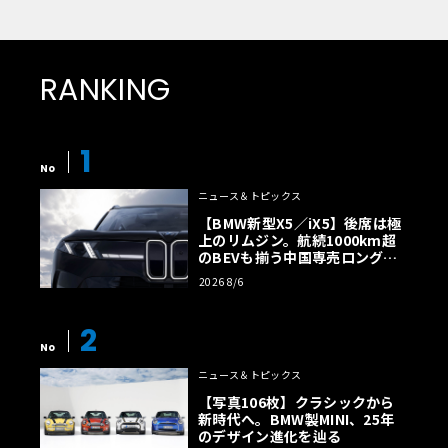
Cクラスでは初代よりステーションワゴンも設定しており、
現行型でももちろんラインナップしている。また、先代に
RANKING
引き続きクーペを設定。Sクラスクーペの流れを汲む美し
いルーフライン、なだらかに落ちるリアエンドなど優雅な
デザインが特徴である。現行型ではさらに、このクーペを
1
オープンモデルとしたカブリオレが2016年に追加されてい
No
る。耐候性に優れた格納式の布ルーフを備え、屋根を閉め
ニュース＆トピックス
ればクーペと遜色ないプロポーションと快適性を得てい
【BMW新型X5／iX5】後席は極
る。なお、すべて「W205」の系列だが、正しくはステーシ
上のリムジン。航続1000km超
のBEVも揃う中国専売ロング仕
ョンワゴンのコードは「S205」、クーペは「C205」、カブ
様の全貌
リオレは「A205」となる。
2026 8/6
2
No
ニュース＆トピックス
【写真106枚】クラシックから
新時代へ。BMW製MINI、25年
のデザイン進化を辿る