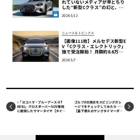
れていない――メディアが早とちり
した“新型Cクラス”の幻と、メ
現行型Cクラスは、2013年に6代目となったSクラス（W22
ルセデスEV戦略の深層【渡辺慎
2）に次ぎ、新世代メルセデスのデザインを採用。躍動感あ
2026 5/12
太郎のツベコベイワセテ その
る流麗なスタイルを特徴とする。車体寸法は先代・W204よ
6】《LE VOLANT LAB》
りも大型化しており、全長はついに4.7m前後に達し、全幅
ニュース＆トピックス
も1.8mをオーバー。各ディティールがSクラスおよび追っ
【画像111枚】メルセデス新型E
て登場したEクラスに類似しており、ホイールベースが一気
V「Cクラス・エレクトリック」
独で受注開始！ 月額約8.6万円
に80mmも伸ばされたことで、上位クラスと並んでも、車
～の戦略的リースで攻勢
種の判別がつかないほどの存在感を持つようになった。こ
2026 5/7
のアグレッシブな外観に負けず劣らない「俊敏さ＝アジリ
ティ」をテーマに開発されており、優れた走行性能を実現
するハンドリングや、動的性能を備えている。
これらの革新性が評価され、Cクラスセダンは日本で「201
「ヨコハマ・ブルーアース-XT
ゴルフIIの現状をスピニングガレ
AE61」クロスオーバーSUV専用
ージでをチェックしてみたら……
4-2015 インポート・カー・オブ・ザ・イヤー」を受賞、20
に開発したサマータイヤ【タイヤ
【島下泰久のヤングタイマーダイ
バイヤーズガイド 2020春】
アリー】
15年の世界・カー・オブ・ザ・イヤーにも輝いた。