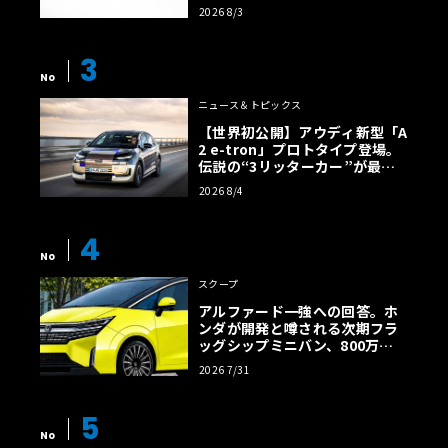
2026 8/3
3
No
ニュース＆トピックス
【世界初公開】アウディ新型「A
2 e-tron」プロトタイプ登場。
伝説の“3リッターカー”が最高
効率エントリーBEVとして復活
2026 8/4
【画像38枚】
・1.5LターボからV8ツインターボまである、幅広いエンジ
4
No
ン設定とグレード展開
2018年のマイナーチェンジでは、搭載されるエンジン体系
スクープ
が変わり、2019年にもさらにエンジンが載せ変わったグレ
アルファード一強への回答。ホ
ンダが開発と噂される次期フラ
ードもあるため、2020年5月現在、1.5Lターボ、1.5Lターボ
ッグシップミニバン、800万円
＋BSG（マイルドハイブリッド）、2Lターボ（プラグイン
超の勝算【予想CG】
2026 7/31
ハイブリッド）、3L V6ツインターボ、4L V8ツインター
ボ、2Lターボディーゼルの７種を設定し、それに応じた数
5
多くのグレードを展開する。ちなみに、最安価モデルと最
No