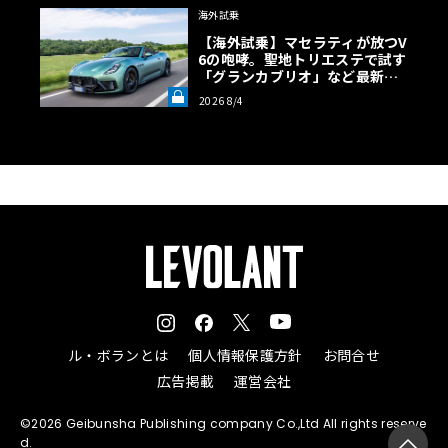
上級モデルの出力差は約3.2倍、価格差は約2.9倍もある。
海外試乗
【海外試乗】マセラティが放つV
6の咆哮。聖地トリエステで試す
「グランカブリオ」など最新ト
ロフェオ3台の官能評価《LE VO
2026 8/4
LANT LAB》
ル・ボランとは
個人情報保護方針
お問合せ
広告掲載
運営会社
（歴史篇）前身190クラスは1982年、初代Cクラ
©2026 Geibunsha Publishing company Co.,Ltd All rights reserve
スは1993年の登場
d.