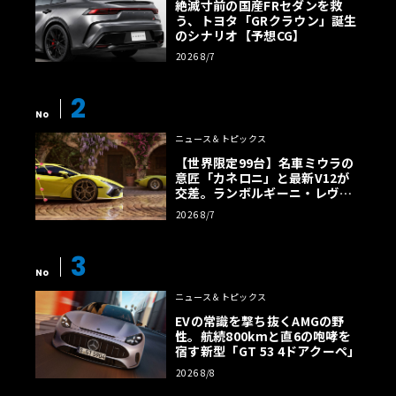
絶滅寸前の国産FRセダンを救
う、トヨタ「GRクラウン」誕生
のシナリオ【予想CG】
2026 8/7
2
No
ニュース＆トピックス
【世界限定99台】名車ミウラの
意匠「カネロニ」と最新V12が
交差。ランボルギーニ・レヴエ
ルトに60周年記念車が登場
2026 8/7
3
No
ニュース＆トピックス
EVの常識を撃ち抜くAMGの野
性。航続800kmと直6の咆哮を
宿す新型「GT 53 4ドアクーペ」
2026 8/8