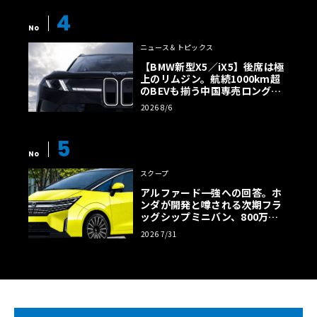
4
No
ニュース＆トピックス
【BMW新型X5／iX5】後席は極
上のリムジン。航続1000km超
のBEVも揃う中国専売ロング仕
様の全貌
2026 8/6
5
No
スクープ
アルファード一強への回答。ホ
ンダが開発と噂される次期フラ
ッグシップミニバン、800万円
超の勝算【予想CG】
2026 7/31