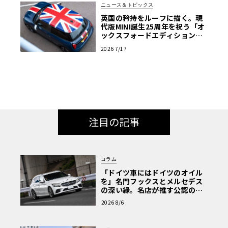
ニュース＆トピックス
英国の矜持をルーフに描く。現
代版MINI誕生25周年を祝う「オ
ックスフォードエディション」
の洗練
2026 7/17
注目の記事
コラム
「ドイツ車にはドイツのオイル
を」名門フックスとメルセデス
の深い縁。名店が推す公認の安
心と、Cクラスで味わうシルキー
2026 8/6
な走り〈PR〉