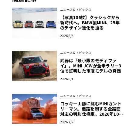
ニュース＆トピックス
【写真106枚】クラシックから
新時代へ。BMW製MINI、25年
のデザイン進化を辿る
2026 8/3
ニュース＆トピックス
武器は「最小限のモディファ
イ」。MINI JCWが全米ラリー3
位で証明した市販モデルの真価
2026 8/1
ニュース＆トピックス
ロッキー山脈に挑むMINIカント
リーマン。悪路を制する全路面
対応の特別仕様車、2026年10月
の初公開へ向け最終段階
2026 7/29