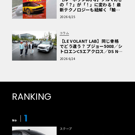
の「？」が「！」に変わる！ 最
新テクノロジーも紐解く「輸入
車Q&A」
2026 6/25
コラム
【LE VOLANT LAB】同じ骨格
でどう違う？ プジョー5008／シ
トロエンC5エアクロス／DS Nº4
読者一気乗りレポート
2026 6/24
RANKING
1
No
スクープ