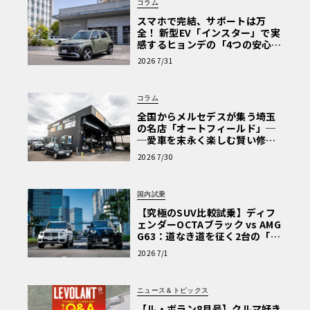
コラム
スマホで完結、サポートは万
全！ 新型EV「インスター」で実
感するヒョンデの「4つの安心」
【第1回・ヒョンデ6つの疑問：
2026 7/31
Why? Hyundai?】〈PR〉
コラム
全国からメルセデスが集う埼玉
の名店「オートフィールド」─
─愛車を末永く楽しむ賢い修理
術と、プロがフックス製オイル
2026 7/30
を選ぶ理由〈PR〉
国内試乗
【究極のSUV比較試乗】ディフ
ェンダーOCTAブラック vs AMG
G63：道なき道を征く2台の「対
極的アプローチ」
2026 7/1
ニュース＆トピックス
【ル・ボラン8月号】クルマ好き