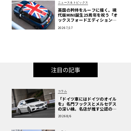
ニュース＆トピックス
英国の矜持をルーフに描く。現
代版MINI誕生25周年を祝う「オ
ックスフォードエディション」
の洗練
2026 7/17
注目の記事
コラム
「ドイツ車にはドイツのオイル
を」名門フックスとメルセデス
の深い縁。名店が推す公認の安
心と、Cクラスで味わうシルキー
2026 8/6
な走り〈PR〉