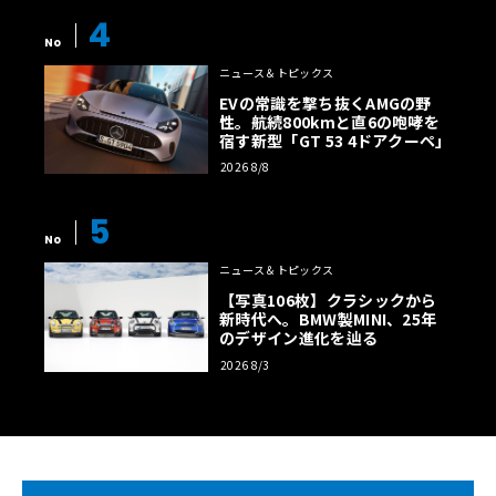
4
No
ニュース＆トピックス
EVの常識を撃ち抜くAMGの野
性。航続800kmと直6の咆哮を
宿す新型「GT 53 4ドアクーペ」
2026 8/8
5
No
ニュース＆トピックス
【写真106枚】クラシックから
新時代へ。BMW製MINI、25年
のデザイン進化を辿る
2026 8/3