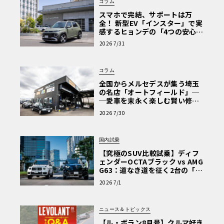
コラム
スマホで完結、サポートは万
全！ 新型EV「インスター」で実
感するヒョンデの「4つの安心」
【第1回・ヒョンデ6つの疑問：
2026 7/31
Why? Hyundai?】〈PR〉
コラム
全国からメルセデスが集う埼玉
の名店「オートフィールド」─
─愛車を末永く楽しむ賢い修理
術と、プロがフックス製オイル
2026 7/30
を選ぶ理由〈PR〉
国内試乗
【究極のSUV比較試乗】ディフ
ェンダーOCTAブラック vs AMG
G63：道なき道を征く2台の「対
極的アプローチ」
2026 7/1
ニュース＆トピックス
【ル・ボラン8月号】クルマ好き