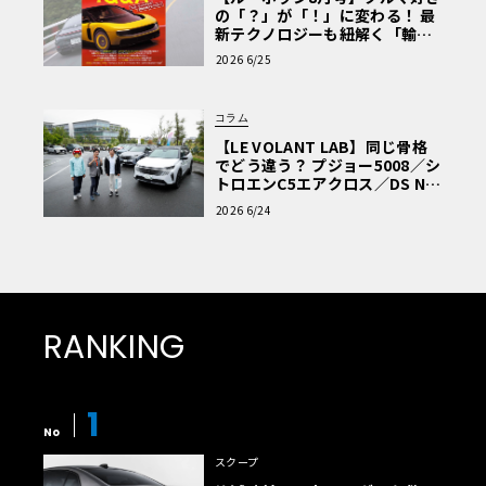
の「？」が「！」に変わる！ 最
新テクノロジーも紐解く「輸入
車Q&A」
2026 6/25
コラム
【LE VOLANT LAB】同じ骨格
でどう違う？ プジョー5008／シ
トロエンC5エアクロス／DS Nº4
読者一気乗りレポート
2026 6/24
RANKING
1
No
スクープ