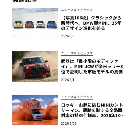
ニュース＆トピックス
【写真106枚】クラシックから
新時代へ。BMW製MINI、25年
のデザイン進化を辿る
2026 8/3
ニュース＆トピックス
武器は「最小限のモディファ
イ」。MINI JCWが全米ラリー3
位で証明した市販モデルの真価
2026 8/1
ニュース＆トピックス
ロッキー山脈に挑むMINIカント
リーマン。悪路を制する全路面
対応の特別仕様車、2026年10月
の初公開へ向け最終段階
2026 7/29