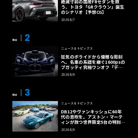
絶滅寸前の国産FRセダンを救
う、トヨタ「GRクラウン」誕生
のシナリオ【予想CG】
2026 8/7
2
No
ニュース＆トピックス
狂気のボライドから優雅な彫刻
へ。名車の系譜を継ぐ1600psの
ブガッティ究極ワンオフ「デス
トリエ」
2026 8/9
3
No
ニュース＆トピックス
DB12やヴァンキッシュに60年
代の息吹を。アストン・マーテ
ィンが放つ世界限定5台の特別コ
レクション
2026 8/9