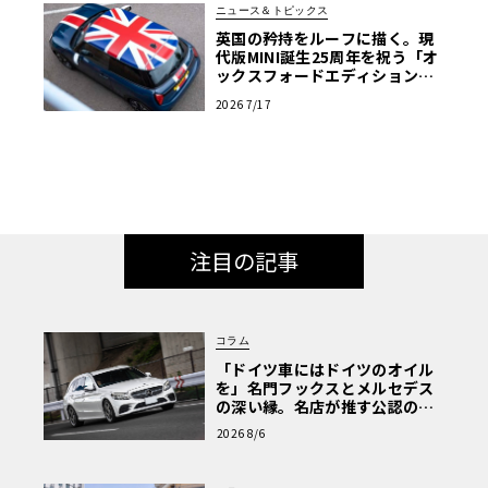
ニュース＆トピックス
英国の矜持をルーフに描く。現
代版MINI誕生25周年を祝う「オ
ックスフォードエディション」
の洗練
2026 7/17
注目の記事
コラム
「ドイツ車にはドイツのオイル
を」名門フックスとメルセデス
の深い縁。名店が推す公認の安
心と、Cクラスで味わうシルキー
2026 8/6
な走り〈PR〉