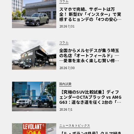
コラム
スマホで完結、サポートは万
全！ 新型EV「インスター」で実
感するヒョンデの「4つの安心」
【第1回・ヒョンデ6つの疑問：
2026 7/31
Why? Hyundai?】〈PR〉
コラム
全国からメルセデスが集う埼玉
の名店「オートフィールド」─
─愛車を末永く楽しむ賢い修理
術と、プロがフックス製オイル
2026 7/30
を選ぶ理由〈PR〉
国内試乗
【究極のSUV比較試乗】ディフ
ェンダーOCTAブラック vs AMG
G63：道なき道を征く2台の「対
極的アプローチ」
2026 7/1
ニュース＆トピックス
【ル・ボラン8月号】クルマ好き