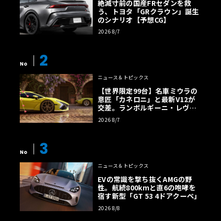
絶滅寸前の国産FRセダンを救
う、トヨタ「GRクラウン」誕生
のシナリオ【予想CG】
2026 8/7
2
No
ニュース＆トピックス
【世界限定99台】名車ミウラの
意匠「カネロニ」と最新V12が
交差。ランボルギーニ・レヴエ
ルトに60周年記念車が登場
2026 8/7
3
No
ニュース＆トピックス
EVの常識を撃ち抜くAMGの野
性。航続800kmと直6の咆哮を
宿す新型「GT 53 4ドアクーペ」
2026 8/8