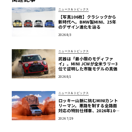
ニュース＆トピックス
【写真106枚】クラシックから
新時代へ。BMW製MINI、25年
のデザイン進化を辿る
2026 8/3
ニュース＆トピックス
武器は「最小限のモディファ
イ」。MINI JCWが全米ラリー3
位で証明した市販モデルの真価
2026 8/1
ニュース＆トピックス
ロッキー山脈に挑むMINIカント
リーマン。悪路を制する全路面
対応の特別仕様車、2026年10月
の初公開へ向け最終段階
2026 7/29