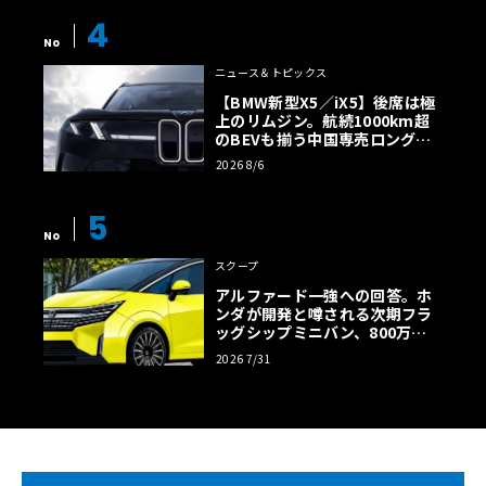
4
No
ニュース＆トピックス
【BMW新型X5／iX5】後席は極
上のリムジン。航続1000km超
のBEVも揃う中国専売ロング仕
様の全貌
2026 8/6
5
No
スクープ
アルファード一強への回答。ホ
ンダが開発と噂される次期フラ
ッグシップミニバン、800万円
超の勝算【予想CG】
2026 7/31