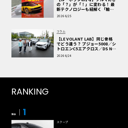
の「？」が「！」に変わる！ 最
新テクノロジーも紐解く「輸入
車Q&A」
2026 6/25
コラム
【LE VOLANT LAB】同じ骨格
でどう違う？ プジョー5008／シ
トロエンC5エアクロス／DS Nº4
読者一気乗りレポート
2026 6/24
RANKING
1
No
スクープ