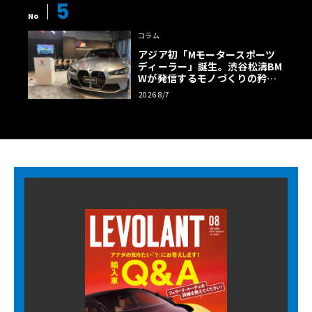
5
No
コラム
アジア初「Mモータースポーツ
ディーラー」誕生。渋谷松濤BM
Wが発信するモノづくりの矜持
【木下隆之コラム】
2026 8/7