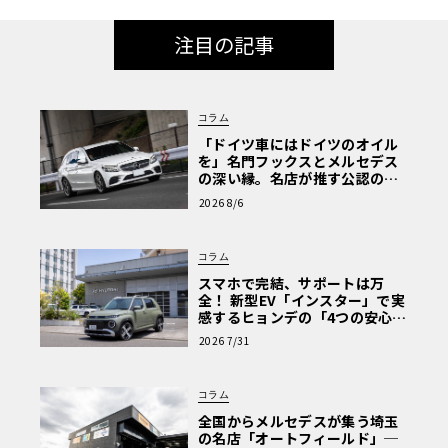
注目の記事
コラム
「ドイツ車にはドイツのオイル
を」名門フックスとメルセデス
の深い縁。名店が推す公認の安
心と、Cクラスで味わうシルキー
2026 8/6
な走り〈PR〉
コラム
スマホで完結、サポートは万
全！ 新型EV「インスター」で実
感するヒョンデの「4つの安心」
【第1回・ヒョンデ6つの疑問：
2026 7/31
Why? Hyundai?】〈PR〉
コラム
全国からメルセデスが集う埼玉
の名店「オートフィールド」─