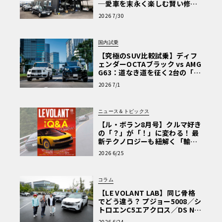
─愛車を末永く楽しむ賢い修理
術と、プロがフックス製オイル
2026 7/30
を選ぶ理由〈PR〉
国内試乗
【究極のSUV比較試乗】ディフ
ェンダーOCTAブラック vs AMG
G63：道なき道を征く2台の「対
極的アプローチ」
2026 7/1
ニュース＆トピックス
【ル・ボラン8月号】クルマ好き
の「？」が「！」に変わる！ 最
新テクノロジーも紐解く「輸入
車Q&A」
2026 6/25
コラム
【LE VOLANT LAB】同じ骨格
でどう違う？ プジョー5008／シ
トロエンC5エアクロス／DS Nº4
読者一気乗りレポート
2026 6/24