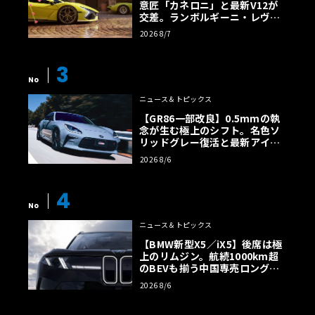
意匠「カネロニ」と最新V12が
交差。ランボルギーニ・レヴエ
ルトに60周年記念車が登場
2026 8/7
3
No
ニュース＆トピックス
【GR86一部改良】0.5mmの執
念が生む極上のシフト。名色ソ
リッドグレー復活と最新アイサ
イトでFRの極みへ
2026 8/6
4
No
ニュース＆トピックス
【BMW新型X5／iX5】後席は極
上のリムジン。航続1000km超
のBEVも揃う中国専売ロング仕
様の全貌
2026 8/6