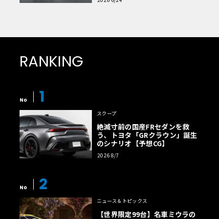
RANKING
1
No
スクープ
絶滅寸前の国産FRセダンを救
う、トヨタ「GRクラウン」誕生
のシナリオ【予想CG】
2026 8/7
2
No
ニュース＆トピックス
【世界限定99台】名車ミウラの