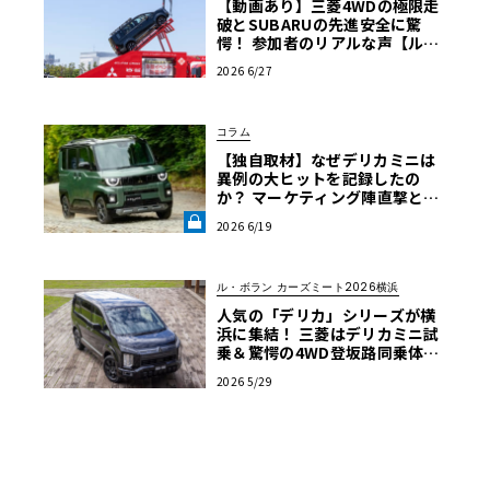
【動画あり】三菱4WDの極限走
破とSUBARUの先進安全に驚
愕！ 参加者のリアルな声【ル・
ボラン カーズミート2026横浜】
2026 6/27
コラム
【独自取材】なぜデリカミニは
異例の大ヒットを記録したの
か？ マーケティング陣直撃と試
乗で紐解く「デリ丸。」誕生の
2026 6/19
軌跡【自動車業界の研究】《LE
VOLANT LAB》
ル・ボラン カーズミート2026横浜
人気の「デリカ」シリーズが横
浜に集結！ 三菱はデリカミニ試
乗＆驚愕の4WD登坂路同乗体験
を実施【ル・ボラン カーズミー
2026 5/29
ト2026横浜】