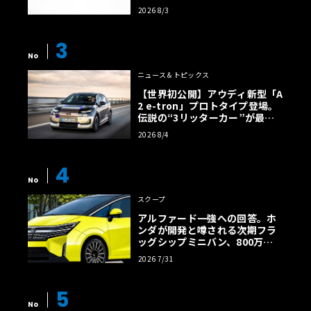
2026 8/3
3
No
ニュース＆トピックス
【世界初公開】アウディ新型「A
2 e-tron」プロトタイプ登場。
伝説の“3リッターカー”が最高
効率エントリーBEVとして復活
2026 8/4
【画像38枚】
4
No
スクープ
アルファード一強への回答。ホ
ンダが開発と噂される次期フラ
ッグシップミニバン、800万円
超の勝算【予想CG】
2026 7/31
5
No