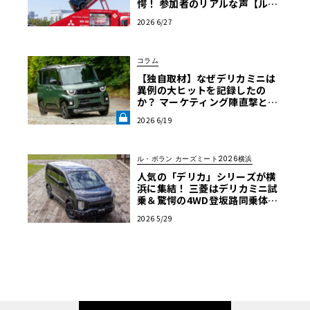
愕！ 参加者のリアルな声【ル・
ボラン カーズミート2026横浜】
2026 6/27
コラム
【独自取材】なぜデリカミニは
異例の大ヒットを記録したの
か？ マーケティング陣直撃と試
乗で紐解く「デリ丸。」誕生の
2026 6/19
軌跡【自動車業界の研究】《LE
VOLANT LAB》
ル・ボラン カーズミート2026横浜
人気の「デリカ」シリーズが横
浜に集結！ 三菱はデリカミニ試
乗＆驚愕の4WD登坂路同乗体験
を実施【ル・ボラン カーズミー
2026 5/29
ト2026横浜】