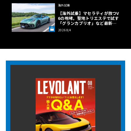
海外試乗
【海外試乗】マセラティが放つV
6の咆哮。聖地トリエステで試す
「グランカブリオ」など最新ト
ロフェオ3台の官能評価《LE VO
2026 8/4
LANT LAB》