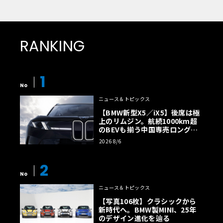
RANKING
1
No
ニュース＆トピックス
【BMW新型X5／iX5】後席は極
上のリムジン。航続1000km超
のBEVも揃う中国専売ロング仕
様の全貌
2026 8/6
2
No
ニュース＆トピックス
【写真106枚】クラシックから
新時代へ。BMW製MINI、25年
のデザイン進化を辿る