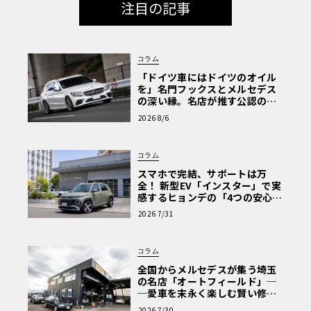
注目の記事
コラム
「ドイツ車にはドイツのオイル
を」名門フックスとメルセデス
の深い縁。名店が推す公認の安
心と、Cクラスで味わうシルキー
2026 8/6
な走り〈PR〉
コラム
スマホで完結、サポートは万
全！ 新型EV「インスター」で実
感するヒョンデの「4つの安心」
【第1回・ヒョンデ6つの疑問：
2026 7/31
Why? Hyundai?】〈PR〉
コラム
全国からメルセデスが集う埼玉
の名店「オートフィールド」─
─愛車を末永く楽しむ賢い修理
術と、プロがフックス製オイル
2026 7/30