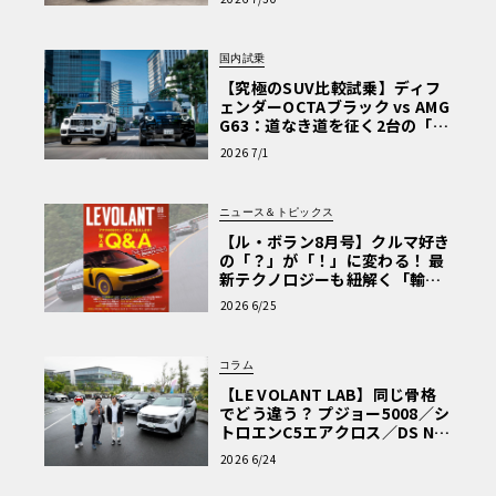
を選ぶ理由〈PR〉
国内試乗
【究極のSUV比較試乗】ディフ
ェンダーOCTAブラック vs AMG
G63：道なき道を征く2台の「対
極的アプローチ」
2026 7/1
ニュース＆トピックス
【ル・ボラン8月号】クルマ好き
の「？」が「！」に変わる！ 最
新テクノロジーも紐解く「輸入
車Q&A」
2026 6/25
コラム
【LE VOLANT LAB】同じ骨格
でどう違う？ プジョー5008／シ
トロエンC5エアクロス／DS Nº4
読者一気乗りレポート
2026 6/24