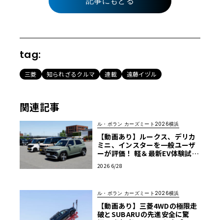
記事にもどる
tag:
三菱
知られざるクルマ
連載
遠藤イヅル
関連記事
ル・ボラン カーズミート2026横浜
【動画あり】ルークス、デリカ
ミニ、インスターを一般ユーザ
ーが評価！ 軽＆最新EV体験試乗
レポート【ル・ボラン カーズミ
2026 6/28
ート2026横浜】
ル・ボラン カーズミート2026横浜
【動画あり】三菱4WDの極限走
破とSUBARUの先進安全に驚