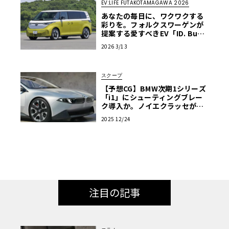
EV:LIFE FUTAKOTAMAGAWA 2026
あなたの毎日に、ワクワクする
彩りを。フォルクスワーゲンが
提案する愛すべきEV「ID. Buz
z」【EV:LIFE FUTAKO TAMAG
2026 3/13
AWA 2026】
スクープ
【予想CG】BMW次期1シリーズ
「i1」にシューティングブレー
ク導入か。ノイエクラッセが導
く“美しき転換点”
2025 12/24
注目の記事