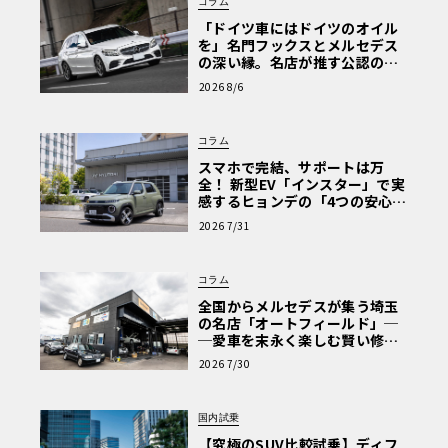
コラム
「ドイツ車にはドイツのオイル
を」名門フックスとメルセデス
の深い縁。名店が推す公認の安
心と、Cクラスで味わうシルキー
2026 8/6
な走り〈PR〉
コラム
スマホで完結、サポートは万
全！ 新型EV「インスター」で実
感するヒョンデの「4つの安心」
【第1回・ヒョンデ6つの疑問：
2026 7/31
Why? Hyundai?】〈PR〉
コラム
全国からメルセデスが集う埼玉
の名店「オートフィールド」─
─愛車を末永く楽しむ賢い修理
術と、プロがフックス製オイル
2026 7/30
を選ぶ理由〈PR〉
国内試乗
【究極のSUV比較試乗】ディフ