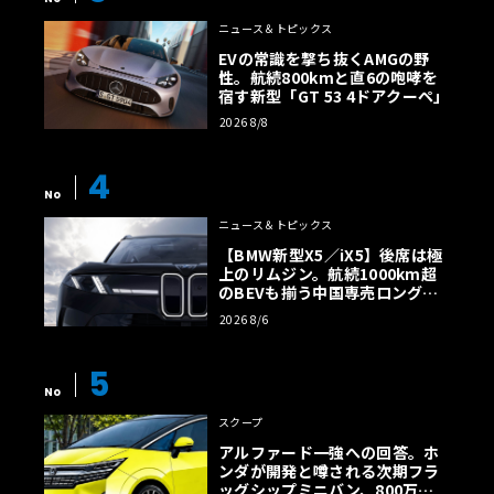
ニュース＆トピックス
EVの常識を撃ち抜くAMGの野
性。航続800kmと直6の咆哮を
宿す新型「GT 53 4ドアクーペ」
2026 8/8
4
No
ニュース＆トピックス
【BMW新型X5／iX5】後席は極
上のリムジン。航続1000km超
のBEVも揃う中国専売ロング仕
様の全貌
2026 8/6
5
No
スクープ
アルファード一強への回答。ホ
ンダが開発と噂される次期フラ
ッグシップミニバン、800万円