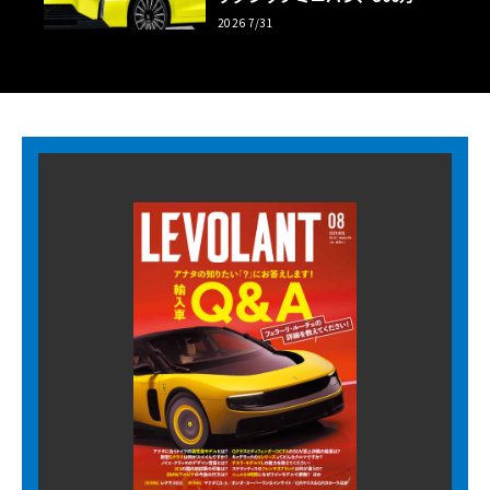
超の勝算【予想CG】
2026 7/31