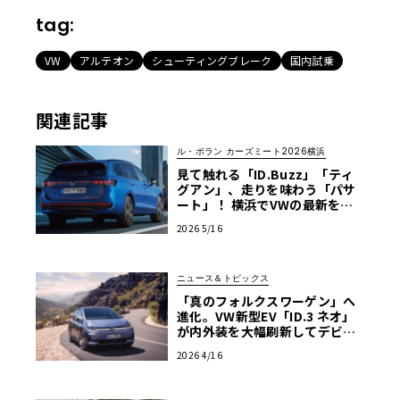
tag:
VW
アルテオン
シューティングブレーク
国内試乗
関連記事
ル・ボラン カーズミート2026横浜
見て触れる「ID.Buzz」「ティ
グアン」、走りを味わう「パサ
ート」！ 横浜でVWの最新をフ
ル体感【ル・ボラン カーズミー
2026 5/16
ト2026横浜】
ニュース＆トピックス
「真のフォルクスワーゲン」へ
進化。VW新型EV「ID.3 ネオ」
が内外装を大幅刷新してデビュ
ー
2026 4/16