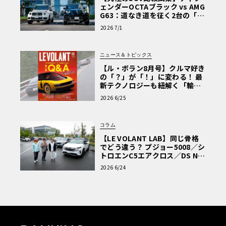
ェンダーOCTAブラック vs AMG
G63：道なき道を征く2台の「対
極的アプローチ」
2026 7/1
ニュース＆トピックス
【ル・ボラン8月号】クルマ好き
の「？」が「！」に変わる！ 最
新テクノロジーも紐解く「輸入
車Q&A」
2026 6/25
コラム
【LE VOLANT LAB】同じ骨格
でどう違う？ プジョー5008／シ
トロエンC5エアクロス／DS Nº4
読者一気乗りレポート
2026 6/24