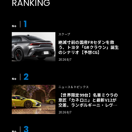
RANKING
1
No
スクープ
絶滅寸前の国産FRセダンを救
う、トヨタ「GRクラウン」誕生
のシナリオ【予想CG】
2026 8/7
2
No
ニュース＆トピックス
【世界限定99台】名車ミウラの
意匠「カネロニ」と最新V12が
交差。ランボルギーニ・レヴエ
ルトに60周年記念車が登場
2026 8/7
3
No