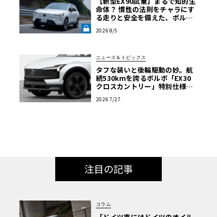
【新型EX90試乗】まるで知的生
命体？ 慣性の法則をチャラにす
る走りと安全を備えた、ボルボ
新旗艦EVの結論《LE VOLANT L
2026 8/5
AB》
ニュース＆トピックス
タフな装いと後輪駆動の妙。航
続530kmを誇るボルボ「EX30
クロスカントリー」特別仕様車
が599万円で登場
2026 7/27
注目の記事
コラム