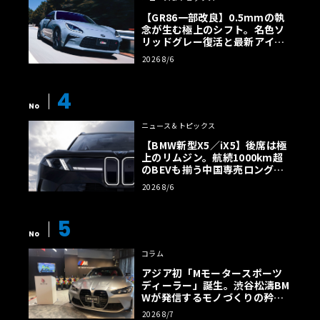
【GR86一部改良】0.5mmの執
念が生む極上のシフト。名色ソ
リッドグレー復活と最新アイサ
イトでFRの極みへ
2026 8/6
4
No
ニュース＆トピックス
【BMW新型X5／iX5】後席は極
上のリムジン。航続1000km超
のBEVも揃う中国専売ロング仕
様の全貌
2026 8/6
5
No
コラム
アジア初「Mモータースポーツ
ディーラー」誕生。渋谷松濤BM
Wが発信するモノづくりの矜持
【木下隆之コラム】
2026 8/7