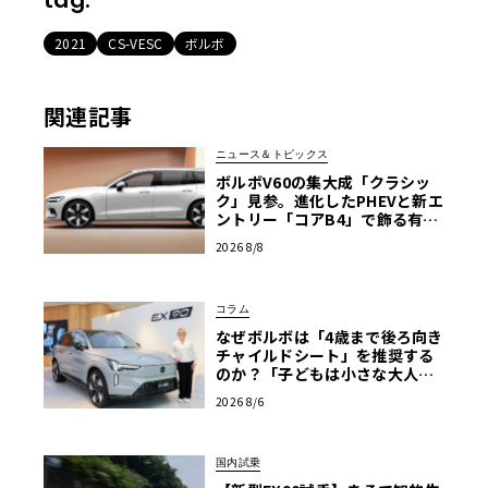
2021
CS-VESC
ボルボ
関連記事
ニュース＆トピックス
ボルボV60の集大成「クラシッ
ク」見参。進化したPHEVと新エ
ントリー「コアB4」で飾る有終
の美
2026 8/8
コラム
なぜボルボは「4歳まで後ろ向き
チャイルドシート」を推奨する
のか？「子どもは小さな大人で
はない」の哲学が導く安全思想
2026 8/6
と最新テクノロジー
国内試乗