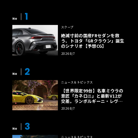
1
No
スクープ
絶滅寸前の国産FRセダンを救
う、トヨタ「GRクラウン」誕生
のシナリオ【予想CG】
2026 8/7
2
No
ニュース＆トピックス
【世界限定99台】名車ミウラの
意匠「カネロニ」と最新V12が
交差。ランボルギーニ・レヴエ
ルトに60周年記念車が登場
2026 8/7
3
No
ニュース＆トピックス