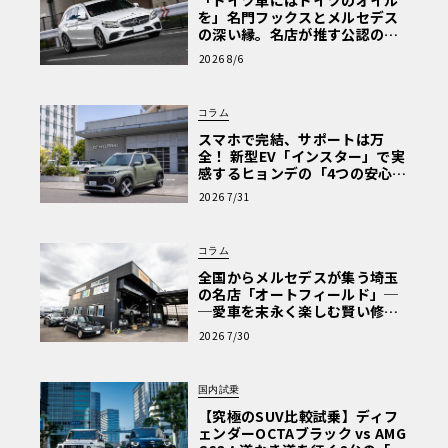
「ドイツ車にはドイツのオイル
を」名門フックスとメルセデス
の深い縁。名店が推す公認の安
心と、Cクラスで味わうシルキー
2026 8/6
な走り〈PR〉
コラム
スマホで完結、サポートは万
全！ 新型EV「インスター」で実
感するヒョンデの「4つの安心」
【第1回・ヒョンデ6つの疑問：
2026 7/31
Why? Hyundai?】〈PR〉
コラム
全国からメルセデスが集う埼玉
の名店「オートフィールド」─
─愛車を末永く楽しむ賢い修理
術と、プロがフックス製オイル
2026 7/30
を選ぶ理由〈PR〉
国内試乗
【究極のSUV比較試乗】ディフ
ェンダーOCTAブラック vs AMG