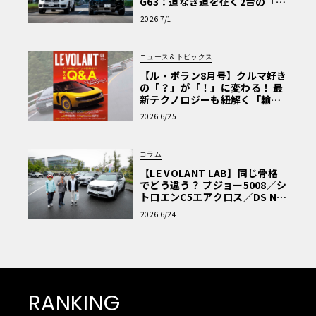
G63：道なき道を征く2台の「対
極的アプローチ」
2026 7/1
ニュース＆トピックス
【ル・ボラン8月号】クルマ好き
の「？」が「！」に変わる！ 最
新テクノロジーも紐解く「輸入
車Q&A」
2026 6/25
コラム
【LE VOLANT LAB】同じ骨格
でどう違う？ プジョー5008／シ
トロエンC5エアクロス／DS Nº4
読者一気乗りレポート
2026 6/24
RANKING