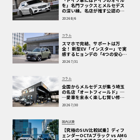
「ドイツ車にはドイツのオイル
を」名門フックスとメルセデス
の深い縁。名店が推す公認の安
心と、Cクラスで味わうシルキー
2026 8/6
な走り〈PR〉
コラム
スマホで完結、サポートは万
全！ 新型EV「インスター」で実
感するヒョンデの「4つの安心」
【第1回・ヒョンデ6つの疑問：
2026 7/31
Why? Hyundai?】〈PR〉
コラム
全国からメルセデスが集う埼玉
の名店「オートフィールド」─
─愛車を末永く楽しむ賢い修理
術と、プロがフックス製オイル
2026 7/30
を選ぶ理由〈PR〉
国内試乗
【究極のSUV比較試乗】ディフ
ェンダーOCTAブラック vs AMG