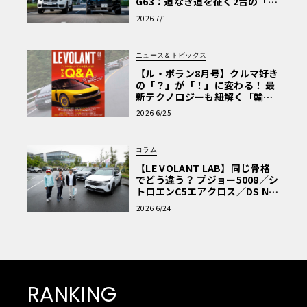
G63：道なき道を征く2台の「対
極的アプローチ」
2026 7/1
ニュース＆トピックス
【ル・ボラン8月号】クルマ好き
の「？」が「！」に変わる！ 最
新テクノロジーも紐解く「輸入
車Q&A」
2026 6/25
コラム
【LE VOLANT LAB】同じ骨格
でどう違う？ プジョー5008／シ
トロエンC5エアクロス／DS Nº4
読者一気乗りレポート
2026 6/24
RANKING