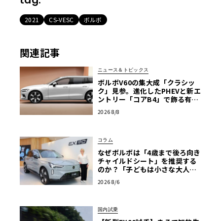
2021
CS-VESC
ボルボ
関連記事
ニュース＆トピックス
ボルボV60の集大成「クラシッ
ク」見参。進化したPHEVと新エ
ントリー「コアB4」で飾る有終
の美
2026 8/8
コラム
なぜボルボは「4歳まで後ろ向き
チャイルドシート」を推奨する
のか？「子どもは小さな大人で
はない」の哲学が導く安全思想
2026 8/6
と最新テクノロジー
国内試乗