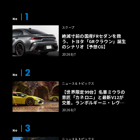
1
No
スクープ
絶滅寸前の国産FRセダンを救
う、トヨタ「GRクラウン」誕生
のシナリオ【予想CG】
2026 8/7
2
No
ニュース＆トピックス
【世界限定99台】名車ミウラの
意匠「カネロニ」と最新V12が
交差。ランボルギーニ・レヴエ
ルトに60周年記念車が登場
2026 8/7
3
No
ニュース＆トピックス