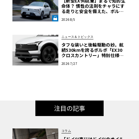
【新型EX90試乗】まるで知的生
命体？ 慣性の法則をチャラにす
る走りと安全を備えた、ボルボ
新旗艦EVの結論《LE VOLANT L
2026 8/5
AB》
ニュース＆トピックス
タフな装いと後輪駆動の妙。航
続530kmを誇るボルボ「EX30
クロスカントリー」特別仕様車
が599万円で登場
2026 7/27
注目の記事
コラム