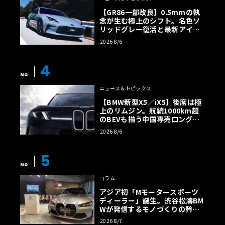
【GR86一部改良】0.5mmの執
念が生む極上のシフト。名色ソ
リッドグレー復活と最新アイサ
イトでFRの極みへ
2026 8/6
4
No
ニュース＆トピックス
【BMW新型X5／iX5】後席は極
上のリムジン。航続1000km超
のBEVも揃う中国専売ロング仕
様の全貌
2026 8/6
5
No
コラム
アジア初「Mモータースポーツ
ディーラー」誕生。渋谷松濤BM
Wが発信するモノづくりの矜持
【木下隆之コラム】
2026 8/7