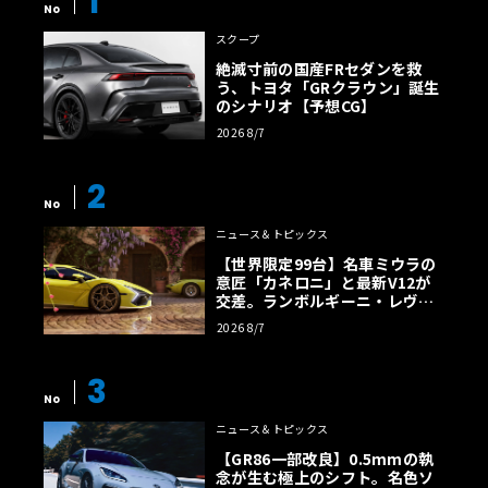
1
No
スクープ
絶滅寸前の国産FRセダンを救
う、トヨタ「GRクラウン」誕生
のシナリオ【予想CG】
2026 8/7
2
No
ニュース＆トピックス
【世界限定99台】名車ミウラの
意匠「カネロニ」と最新V12が
交差。ランボルギーニ・レヴエ
ルトに60周年記念車が登場
2026 8/7
3
No
ニュース＆トピックス
【GR86一部改良】0.5mmの執
念が生む極上のシフト。名色ソ