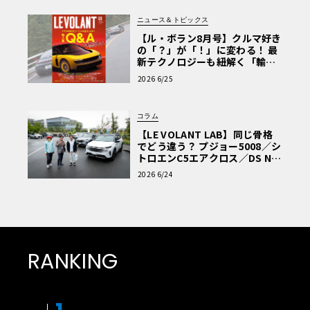
ニュース＆トピックス
【ル・ボラン8月号】クルマ好き
の「？」が「！」に変わる！ 最
新テクノロジーも紐解く「輸入
車Q&A」
2026 6/25
コラム
【LE VOLANT LAB】同じ骨格
でどう違う？ プジョー5008／シ
トロエンC5エアクロス／DS Nº4
読者一気乗りレポート
2026 6/24
RANKING