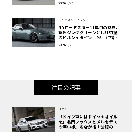
ン試乗レポート【ル・ボラン カ
2026 6/30
ーズミート2026横浜】
ニュース＆トピックス
NDロードスター11年目の熟成。
新色ジンクグリーンと1.5L待望
のビルシュタイン「PS」に宿る
マツダの執念
2026 6/26
注目の記事
コラム
「ドイツ車にはドイツのオイル
を」名門フックスとメルセデス
の深い縁。名店が推す公認の安
心と、Cクラスで味わうシルキー