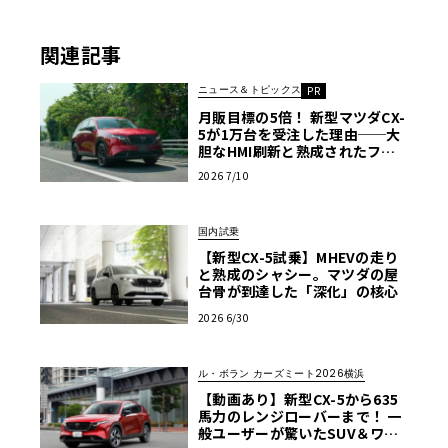
関連記事
ニュース＆トピックス
PR
月販目標の5倍！ 新型マツダCX-
5が1万台を受注した理由──大
胆なHMI刷新と熟成されたフッ
トワーク
2026 7/10
国内試乗
【新型CX-5試乗】MHEVの走り
と熟成のシャシー。マツダの屋
台骨が到達した「深化」の核心
2026 6/30
ル・ボラン カーズミート2026横浜
【動画あり】新型CX-5から635
馬力のレンジローバーまで！ 一
般ユーザーが驚いたSUV＆ワゴ