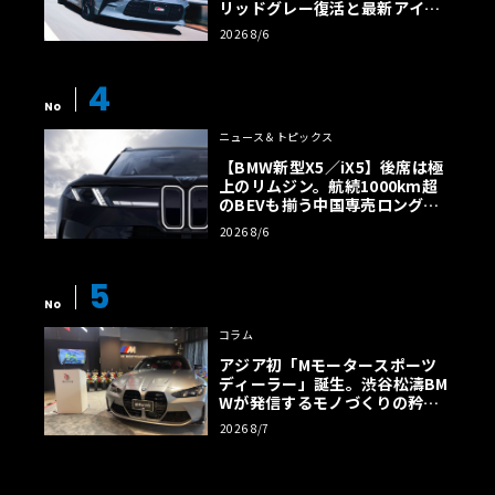
リッドグレー復活と最新アイサ
イトでFRの極みへ
2026 8/6
4
No
ニュース＆トピックス
【BMW新型X5／iX5】後席は極
上のリムジン。航続1000km超
のBEVも揃う中国専売ロング仕
様の全貌
2026 8/6
5
No
コラム
アジア初「Mモータースポーツ
ディーラー」誕生。渋谷松濤BM
Wが発信するモノづくりの矜持
【木下隆之コラム】
2026 8/7