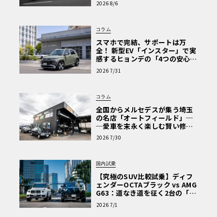
2026 8/6
な走り〈PR〉
コラム
スマホで完結、サポートは万
全！ 新型EV「インスター」で実
感するヒョンデの「4つの安心」
【第1回・ヒョンデ6つの疑問：
2026 7/31
Why? Hyundai?】〈PR〉
コラム
全国からメルセデスが集う埼玉
の名店「オートフィールド」─
─愛車を末永く楽しむ賢い修理
術と、プロがフックス製オイル
2026 7/30
を選ぶ理由〈PR〉
国内試乗
【究極のSUV比較試乗】ディフ
ェンダーOCTAブラック vs AMG
G63：道なき道を征く2台の「対
極的アプローチ」
2026 7/1