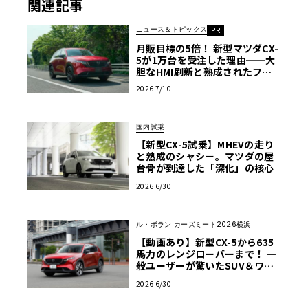
関連記事
ニュース＆トピックス
PR
月販目標の5倍！ 新型マツダCX-
5が1万台を受注した理由──大
胆なHMI刷新と熟成されたフッ
トワーク
2026 7/10
国内試乗
【新型CX-5試乗】MHEVの走り
と熟成のシャシー。マツダの屋
台骨が到達した「深化」の核心
2026 6/30
ル・ボラン カーズミート2026横浜
【動画あり】新型CX-5から635
馬力のレンジローバーまで！ 一
般ユーザーが驚いたSUV＆ワゴ
ン試乗レポート【ル・ボラン カ
2026 6/30
ーズミート2026横浜】