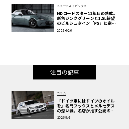
ニュース＆トピックス
NDロードスター11年目の熟成。
新色ジンクグリーンと1.5L待望
のビルシュタイン「PS」に宿る
マツダの執念
2026 6/26
注目の記事
コラム
「ドイツ車にはドイツのオイル
を」名門フックスとメルセデス
の深い縁。名店が推す公認の安
心と、Cクラスで味わうシルキー
2026 8/6
な走り〈PR〉