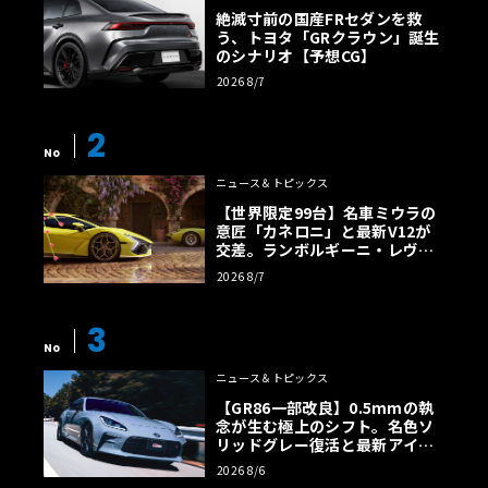
絶滅寸前の国産FRセダンを救
う、トヨタ「GRクラウン」誕生
のシナリオ【予想CG】
2026 8/7
2
No
ニュース＆トピックス
【世界限定99台】名車ミウラの
意匠「カネロニ」と最新V12が
交差。ランボルギーニ・レヴエ
ルトに60周年記念車が登場
2026 8/7
3
No
ニュース＆トピックス
【GR86一部改良】0.5mmの執
念が生む極上のシフト。名色ソ
リッドグレー復活と最新アイサ
イトでFRの極みへ
2026 8/6