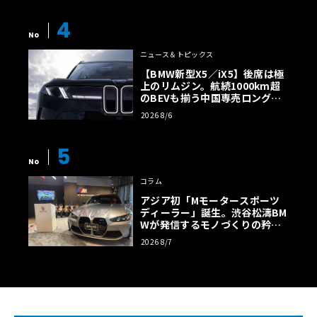
4
No
ニュース＆トピックス
【BMW新型X5／iX5】後席は極
上のリムジン。航続1000km超
のBEVも揃う中国専売ロング仕
様の全貌
2026 8/6
5
No
コラム
アジア初「Mモータースポーツ
ディーラー」誕生。渋谷松濤BM
Wが発信するモノづくりの矜持
【木下隆之コラム】
2026 8/7