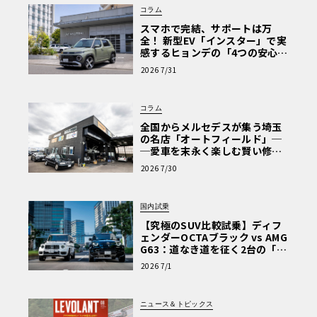
コラム
スマホで完結、サポートは万
全！ 新型EV「インスター」で実
感するヒョンデの「4つの安心」
【第1回・ヒョンデ6つの疑問：
2026 7/31
Why? Hyundai?】〈PR〉
コラム
全国からメルセデスが集う埼玉
の名店「オートフィールド」─
─愛車を末永く楽しむ賢い修理
術と、プロがフックス製オイル
2026 7/30
を選ぶ理由〈PR〉
国内試乗
【究極のSUV比較試乗】ディフ
ェンダーOCTAブラック vs AMG
G63：道なき道を征く2台の「対
極的アプローチ」
2026 7/1
ニュース＆トピックス