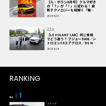
【ル・ボラン8月号】クルマ好き
の「？」が「！」に変わる！ 最
新テクノロジーも紐解く「輸入
車Q&A」
2026 6/25
コラム
【LE VOLANT LAB】同じ骨格
でどう違う？ プジョー5008／シ
トロエンC5エアクロス／DS Nº4
読者一気乗りレポート
2026 6/24
RANKING
1
No
スクープ