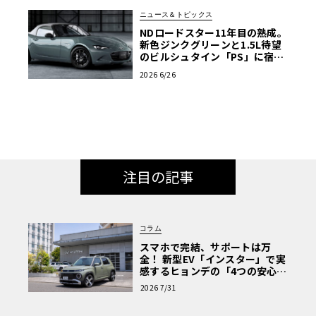
ニュース＆トピックス
NDロードスター11年目の熟成。
新色ジンクグリーンと1.5L待望
のビルシュタイン「PS」に宿る
マツダの執念
2026 6/26
注目の記事
コラム
スマホで完結、サポートは万
全！ 新型EV「インスター」で実
感するヒョンデの「4つの安心」
【第1回・ヒョンデ6つの疑問：
2026 7/31
Why? Hyundai?】〈PR〉