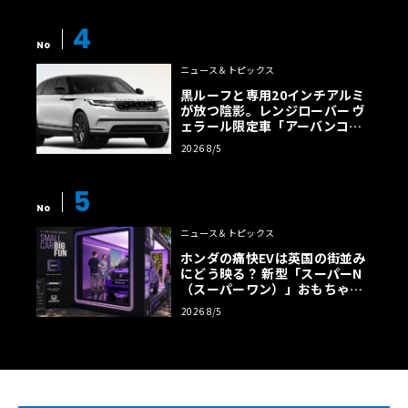
4
No
ニュース＆トピックス
黒ルーフと専用20インチアルミ
が放つ陰影。レンジローバー ヴ
ェラール限定車「アーバンコン
トラスト・エディション」登場
2026 8/5
5
No
ニュース＆トピックス
ホンダの痛快EVは英国の街並み
にどう映る？ 新型「スーパーN
（スーパーワン）」おもちゃ箱
ツアーの全貌
2026 8/5