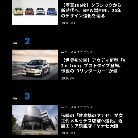
【写真106枚】クラシックから
新時代へ。BMW製MINI、25年
のデザイン進化を辿る
2026 8/3
2
No
ニュース＆トピックス
【世界初公開】アウディ新型「A
2 e-tron」プロトタイプ登場。
伝説の“3リッターカー”が最高
効率エントリーBEVとして復活
2026 8/4
【画像38枚】
3
No
ニュース＆トピックス
伝統の「歌島橋のヤナセ」が次
世代メルセデス店舗へ進化。近
畿エリア旗艦店「ヤナセ大阪支
店」がリニューアル
2026 8/3