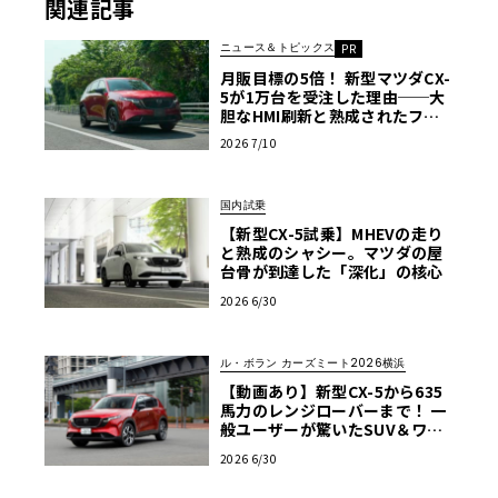
関連記事
ニュース＆トピックス
PR
月販目標の5倍！ 新型マツダCX-
5が1万台を受注した理由──大
胆なHMI刷新と熟成されたフッ
トワーク
2026 7/10
国内試乗
【新型CX-5試乗】MHEVの走り
と熟成のシャシー。マツダの屋
台骨が到達した「深化」の核心
2026 6/30
ル・ボラン カーズミート2026横浜
【動画あり】新型CX-5から635
馬力のレンジローバーまで！ 一
般ユーザーが驚いたSUV＆ワゴ
ン試乗レポート【ル・ボラン カ
2026 6/30
ーズミート2026横浜】