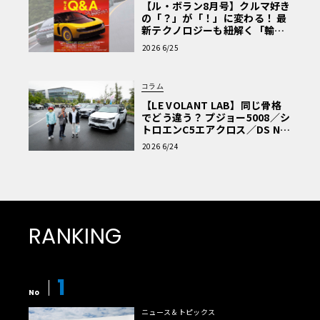
【ル・ボラン8月号】クルマ好き
の「？」が「！」に変わる！ 最
新テクノロジーも紐解く「輸入
車Q&A」
2026 6/25
コラム
【LE VOLANT LAB】同じ骨格
でどう違う？ プジョー5008／シ
トロエンC5エアクロス／DS Nº4
読者一気乗りレポート
2026 6/24
RANKING
1
No
ニュース＆トピックス