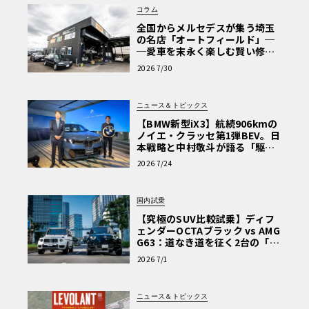
コラム
全国からメルセデスが集う埼玉
の名店「オートフィールド」─
─愛車を末永く楽しむ賢い修理
術と、プロがフックス製オイル
2026 7/30
を選ぶ理由〈PR〉
ニュース＆トピックス
【BMW新型iX3】航続906kmの
ノイエ・クラッセ第1弾BEV。日
本戦略と中村敬斗が語る「駆け
ぬける歓び」
2026 7/24
国内試乗
【究極のSUV比較試乗】ディフ
ェンダーOCTAブラック vs AMG
G63：道なき道を征く2台の「対
極的アプローチ」
2026 7/1
ニュース＆トピックス