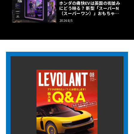
ホンダの痛快EVは英国の街並み
にどう映る？ 新型「スーパーN
（スーパーワン）」おもちゃ箱
ツアーの全貌
2026 8/5