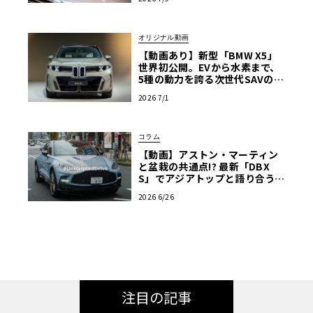
オリジナル動画
【動画あり】新型「BMW X5」
世界初公開。EVから水素まで、
5種の動力を誇る次世代SAVの実
車を最速チェック
2026 7/1
コラム
【動画】アストン・マーティン
と盆栽の共通点!? 最新「DBX
S」でアジアトップと語り合う東
京ドライブ【渡辺慎太郎のツベ
2026 6/26
コベイワセテ 番外編】
注目の記事