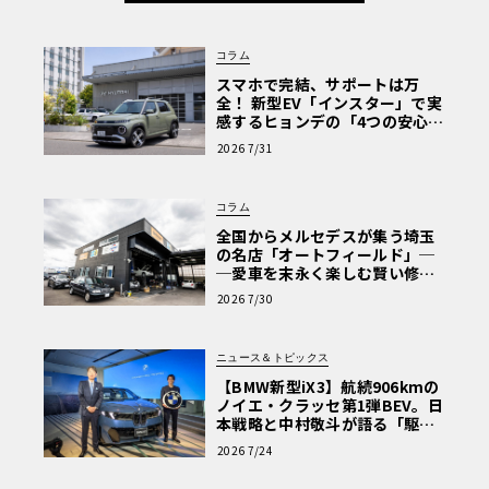
コラム
スマホで完結、サポートは万
全！ 新型EV「インスター」で実
感するヒョンデの「4つの安心」
【第1回・ヒョンデ6つの疑問：
2026 7/31
Why? Hyundai?】〈PR〉
コラム
全国からメルセデスが集う埼玉
の名店「オートフィールド」─
─愛車を末永く楽しむ賢い修理
術と、プロがフックス製オイル
2026 7/30
を選ぶ理由〈PR〉
ニュース＆トピックス
【BMW新型iX3】航続906kmの
ノイエ・クラッセ第1弾BEV。日
本戦略と中村敬斗が語る「駆け
ぬける歓び」
2026 7/24