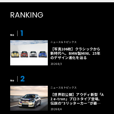
RANKING
1
No
ニュース＆トピックス
【写真106枚】クラシックから
新時代へ。BMW製MINI、25年
のデザイン進化を辿る
2026 8/3
2
No
ニュース＆トピックス
【世界初公開】アウディ新型「A
2 e-tron」プロトタイプ登場。
伝説の“3リッターカー”が最高
効率エントリーBEVとして復活
2026 8/4
【画像38枚】