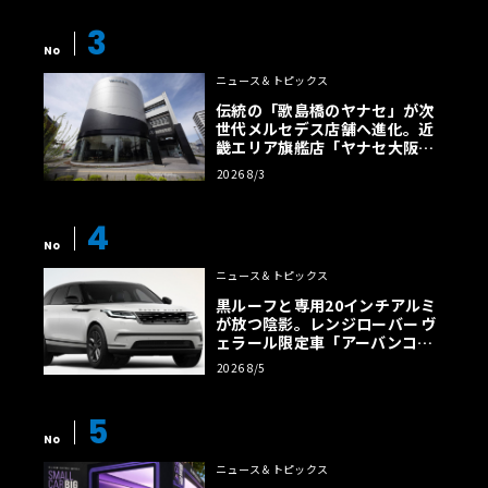
3
No
ニュース＆トピックス
伝統の「歌島橋のヤナセ」が次
世代メルセデス店舗へ進化。近
畿エリア旗艦店「ヤナセ大阪支
店」がリニューアル
2026 8/3
4
No
ニュース＆トピックス
黒ルーフと専用20インチアルミ
が放つ陰影。レンジローバー ヴ
ェラール限定車「アーバンコン
トラスト・エディション」登場
2026 8/5
5
No
ニュース＆トピックス