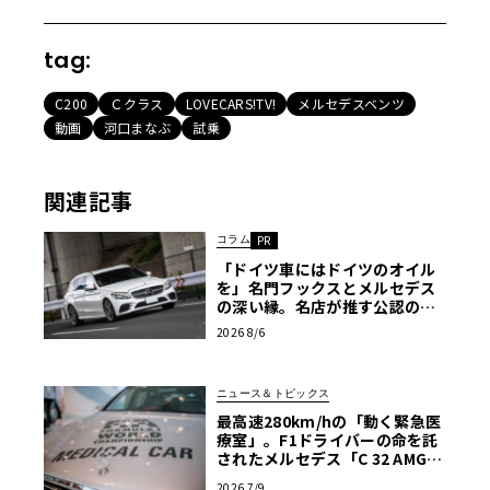
tag:
C200
Ｃクラス
LOVECARS!TV!
メルセデスベンツ
動画
河口まなぶ
試乗
関連記事
コラム
PR
「ドイツ車にはドイツのオイル
を」名門フックスとメルセデス
の深い縁。名店が推す公認の安
心と、Cクラスで味わうシルキー
2026 8/6
な走り〈PR〉
ニュース＆トピックス
最高速280km/hの「動く緊急医
療室」。F1ドライバーの命を託
されたメルセデス「C 32 AMG」
の真実
2026 7/9