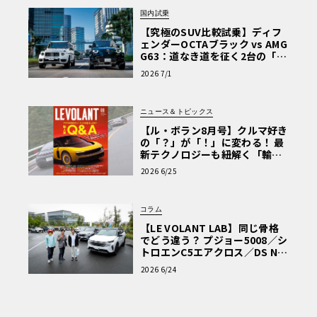
国内試乗
【究極のSUV比較試乗】ディフ
ェンダーOCTAブラック vs AMG
G63：道なき道を征く2台の「対
極的アプローチ」
2026 7/1
ニュース＆トピックス
【ル・ボラン8月号】クルマ好き
の「？」が「！」に変わる！ 最
新テクノロジーも紐解く「輸入
車Q&A」
2026 6/25
コラム
【LE VOLANT LAB】同じ骨格
でどう違う？ プジョー5008／シ
トロエンC5エアクロス／DS Nº4
読者一気乗りレポート
2026 6/24