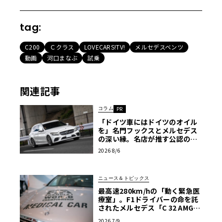
tag:
C200
Ｃクラス
LOVECARS!TV!
メルセデスベンツ
動画
河口まなぶ
試乗
関連記事
コラム
PR
「ドイツ車にはドイツのオイル
を」名門フックスとメルセデス
の深い縁。名店が推す公認の安
心と、Cクラスで味わうシルキー
2026 8/6
な走り〈PR〉
ニュース＆トピックス
最高速280km/hの「動く緊急医
療室」。F1ドライバーの命を託
されたメルセデス「C 32 AMG」
の真実
2026 7/9