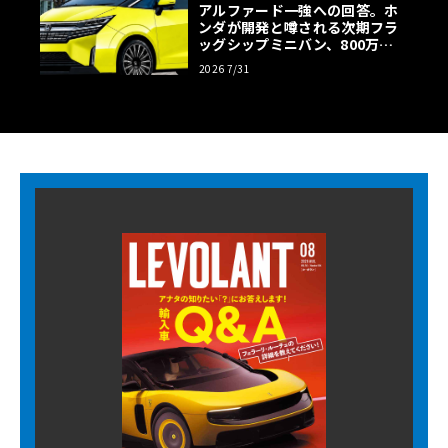
アルファード一強への回答。ホ
ンダが開発と噂される次期フラ
ッグシップミニバン、800万円
超の勝算【予想CG】
2026 7/31