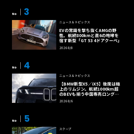
3
No
ニュース＆トピックス
EVの常識を撃ち抜くAMGの野
性。航続800kmと直6の咆哮を
宿す新型「GT 53 4ドアクーペ」
2026 8/8
4
No
ニュース＆トピックス
【BMW新型X5／iX5】後席は極
上のリムジン。航続1000km超
のBEVも揃う中国専売ロング仕
様の全貌
2026 8/6
5
No
スクープ