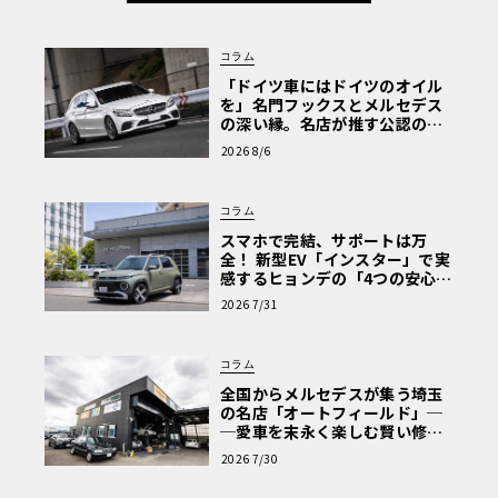
コラム
「ドイツ車にはドイツのオイル
を」名門フックスとメルセデス
の深い縁。名店が推す公認の安
心と、Cクラスで味わうシルキー
2026 8/6
な走り〈PR〉
コラム
スマホで完結、サポートは万
全！ 新型EV「インスター」で実
感するヒョンデの「4つの安心」
【第1回・ヒョンデ6つの疑問：
2026 7/31
Why? Hyundai?】〈PR〉
コラム
全国からメルセデスが集う埼玉
の名店「オートフィールド」─
─愛車を末永く楽しむ賢い修理
術と、プロがフックス製オイル
2026 7/30
を選ぶ理由〈PR〉