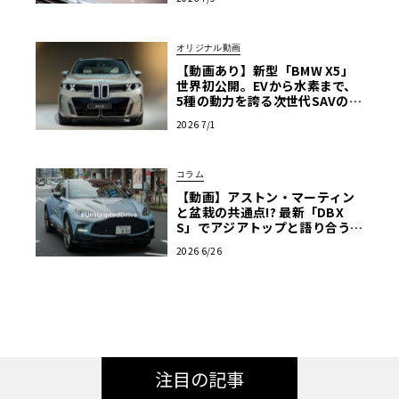
オリジナル動画
【動画あり】新型「BMW X5」
世界初公開。EVから水素まで、
5種の動力を誇る次世代SAVの実
車を最速チェック
2026 7/1
コラム
【動画】アストン・マーティン
と盆栽の共通点!? 最新「DBX
S」でアジアトップと語り合う東
京ドライブ【渡辺慎太郎のツベ
2026 6/26
コベイワセテ 番外編】
注目の記事