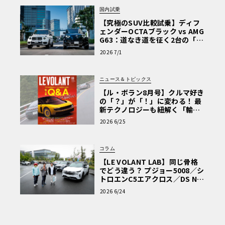
国内試乗
【究極のSUV比較試乗】ディフ
ェンダーOCTAブラック vs AMG
G63：道なき道を征く2台の「対
極的アプローチ」
2026 7/1
ニュース＆トピックス
【ル・ボラン8月号】クルマ好き
の「？」が「！」に変わる！ 最
新テクノロジーも紐解く「輸入
車Q&A」
2026 6/25
コラム
【LE VOLANT LAB】同じ骨格
でどう違う？ プジョー5008／シ
トロエンC5エアクロス／DS Nº4
読者一気乗りレポート
2026 6/24