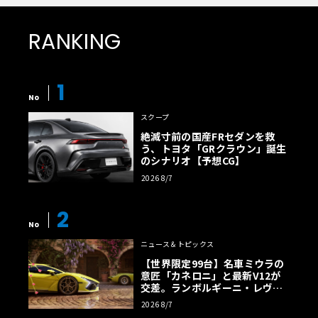
RANKING
1
No
スクープ
絶滅寸前の国産FRセダンを救
う、トヨタ「GRクラウン」誕生
のシナリオ【予想CG】
2026 8/7
2
No
ニュース＆トピックス
【世界限定99台】名車ミウラの
意匠「カネロニ」と最新V12が
交差。ランボルギーニ・レヴエ
ルトに60周年記念車が登場
2026 8/7