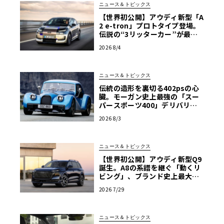
ニュース＆トピックス
【世界初公開】アウディ新型「A
2 e-tron」プロトタイプ登場。
伝説の“3リッターカー”が最高
効率エントリーBEVとして復活
2026 8/4
【画像38枚】
ニュース＆トピックス
伝統の造形を裏切る402psの心
臓。モーガン史上最強の「スー
パースポーツ400」デリバリー
開始
2026 8/3
ニュース＆トピックス
【世界初公開】アウディ新型Q9
誕生。A8の系譜を継ぐ「動くリ
ビング」、ブランド史上最大のS
UVが体現する境地
2026 7/29
ニュース＆トピックス