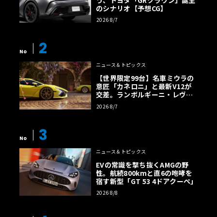
のシナリオ【予想CG】
2026 8/7
2
No
ニュース＆トピックス
【世界限定99台】名車ミウラの
意匠「カネロニ」と最新V12が
交差。ランボルギーニ・レヴエ
ルトに60周年記念車が登場
2026 8/7
3
No
ニュース＆トピックス
EVの常識を撃ち抜くAMGの野
性。航続800kmと直6の咆哮を
宿す新型「GT 53 4ドアクーペ」
2026 8/8