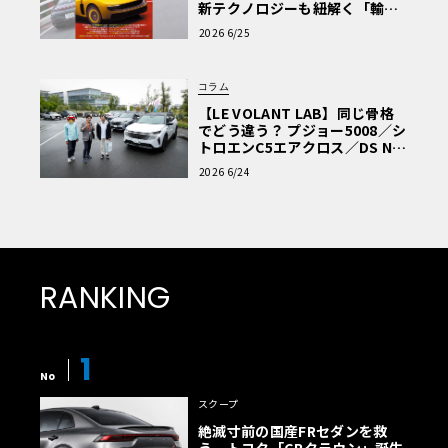
新テクノロジーも紐解く「輸入
車Q&A」
2026 6/25
コラム
【LE VOLANT LAB】同じ骨格
でどう違う？ プジョー5008／シ
トロエンC5エアクロス／DS Nº4
読者一気乗りレポート
2026 6/24
RANKING
1
No
スクープ
絶滅寸前の国産FRセダンを救
う、トヨタ「GRクラウン」誕生