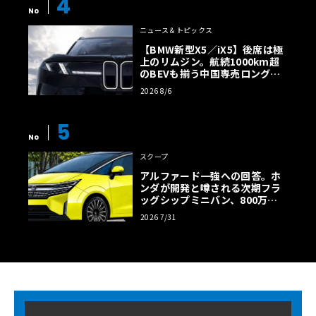
4
No
ニュース＆トピックス
【BMW新型X5／iX5】後席は極
上のリムジン。航続1000km超
のBEVも揃う中国専売ロング仕
様の全貌
2026 8/6
5
No
スクープ
アルファード一強への回答。ホ
ンダが開発と噂される次期フラ
ッグシップミニバン、800万円
超の勝算【予想CG】
2026 7/31