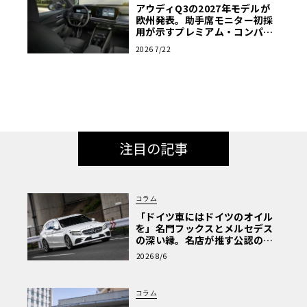
アウディQ3の2027年モデルが
欧州発表。助手席モニター初採
用が示すプレミアム・コンパク
トの新たな基準
2026 7/22
注目の記事
コラム
「ドイツ車にはドイツのオイル
を」名門フックスとメルセデス
の深い縁。名店が推す公認の安
心と、Cクラスで味わうシルキー
2026 8/6
な走り〈PR〉
コラム