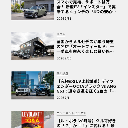
スマホで完結、サポートは万
全！ 新型EV「インスター」で実
感するヒョンデの「4つの安心」
【第1回・ヒョンデ6つの疑問：
2026 7/31
Why? Hyundai?】〈PR〉
コラム
全国からメルセデスが集う埼玉
の名店「オートフィールド」─
─愛車を末永く楽しむ賢い修理
術と、プロがフックス製オイル
2026 7/30
を選ぶ理由〈PR〉
国内試乗
【究極のSUV比較試乗】ディフ
ェンダーOCTAブラック vs AMG
G63：道なき道を征く2台の「対
極的アプローチ」
2026 7/1
ニュース＆トピックス
【ル・ボラン8月号】クルマ好き
の「？」が「！」に変わる！ 最