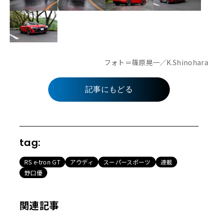
フォト＝篠原晃一／K.Shinohara
記事にもどる
tag:
RS e-tron GT
アウディ
スーパースポーツ
連載
野口優
関連記事