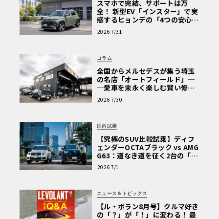
スマホで完結、サポートは万
全！ 新型EV「インスター」で実
感するヒョンデの「4つの安心」
【第1回・ヒョンデ6つの疑問：
2026 7/31
Why? Hyundai?】〈PR〉
コラム
全国からメルセデスが集う埼玉
の名店「オートフィールド」─
─愛車を末永く楽しむ賢い修理
術と、プロがフックス製オイル
2026 7/30
を選ぶ理由〈PR〉
国内試乗
【究極のSUV比較試乗】ディフ
ェンダーOCTAブラック vs AMG
G63：道なき道を征く2台の「対
極的アプローチ」
2026 7/1
ニュース＆トピックス
【ル・ボラン8月号】クルマ好き
の「？」が「！」に変わる！ 最