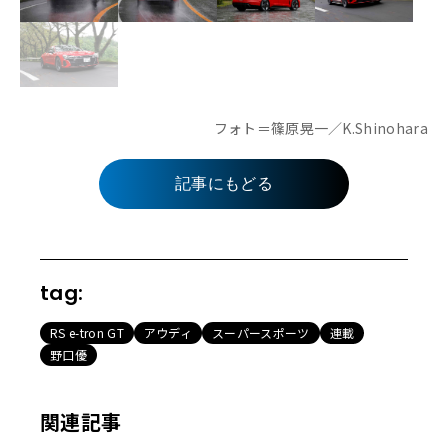
フォト＝篠原晃一／K.Shinohara
記事にもどる
tag:
RS e-tron GT
アウディ
スーパースポーツ
連載
野口優
関連記事