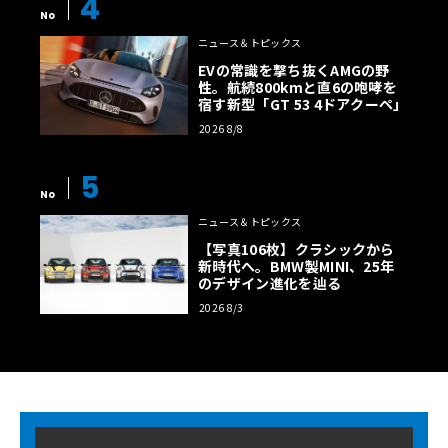
4
No
ニュース＆トピックス
EVの常識を撃ち抜くAMGの野
性。航続800kmと直6の咆哮を
宿す新型「GT 53 4ドアクーペ」
2026 8/8
5
No
ニュース＆トピックス
【写真106枚】クラシックから
新時代へ。BMW製MINI、25年
のデザイン進化を辿る
2026 8/3