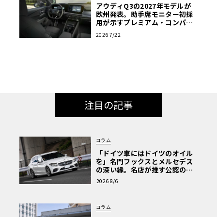
アウディQ3の2027年モデルが
欧州発表。助手席モニター初採
用が示すプレミアム・コンパク
トの新たな基準
2026 7/22
注目の記事
コラム
「ドイツ車にはドイツのオイル
を」名門フックスとメルセデス
の深い縁。名店が推す公認の安
心と、Cクラスで味わうシルキー
2026 8/6
な走り〈PR〉
コラム