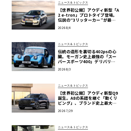
ニュース＆トピックス
【世界初公開】アウディ新型「A
2 e-tron」プロトタイプ登場。
伝説の“3リッターカー”が最高
効率エントリーBEVとして復活
2026 8/4
【画像38枚】
ニュース＆トピックス
伝統の造形を裏切る402psの心
臓。モーガン史上最強の「スー
パースポーツ400」デリバリー
開始
2026 8/3
ニュース＆トピックス
【世界初公開】アウディ新型Q9
誕生。A8の系譜を継ぐ「動くリ
ビング」、ブランド史上最大のS
UVが体現する境地
2026 7/29
ニュース＆トピックス