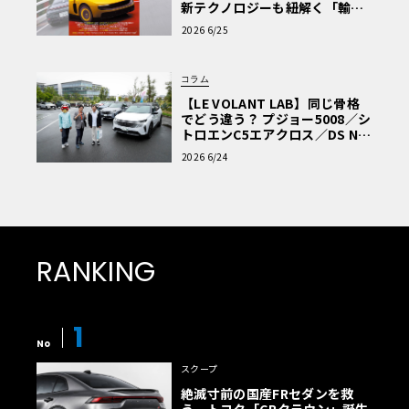
新テクノロジーも紐解く「輸入
車Q&A」
2026 6/25
コラム
【LE VOLANT LAB】同じ骨格
でどう違う？ プジョー5008／シ
トロエンC5エアクロス／DS Nº4
読者一気乗りレポート
2026 6/24
RANKING
1
No
スクープ
絶滅寸前の国産FRセダンを救
う、トヨタ「GRクラウン」誕生