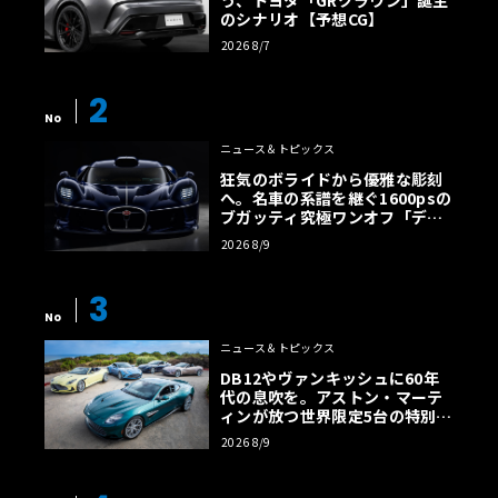
のシナリオ【予想CG】
2026 8/7
2
No
ニュース＆トピックス
狂気のボライドから優雅な彫刻
へ。名車の系譜を継ぐ1600psの
ブガッティ究極ワンオフ「デス
トリエ」
2026 8/9
3
No
ニュース＆トピックス
DB12やヴァンキッシュに60年
代の息吹を。アストン・マーテ
ィンが放つ世界限定5台の特別コ
レクション
2026 8/9