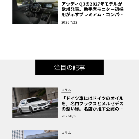
アウディQ3の2027年モデルが
欧州発表。助手席モニター初採
用が示すプレミアム・コンパク
トの新たな基準
2026 7/22
注目の記事
コラム
「ドイツ車にはドイツのオイル
を」名門フックスとメルセデス
の深い縁。名店が推す公認の安
心と、Cクラスで味わうシルキー
2026 8/6
な走り〈PR〉
コラム