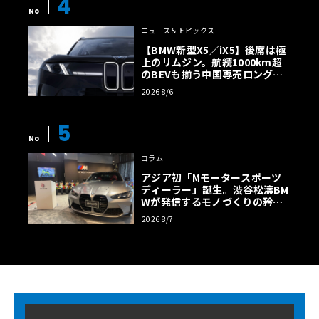
4
No
ニュース＆トピックス
【BMW新型X5／iX5】後席は極
上のリムジン。航続1000km超
のBEVも揃う中国専売ロング仕
様の全貌
2026 8/6
5
No
コラム
アジア初「Mモータースポーツ
ディーラー」誕生。渋谷松濤BM
Wが発信するモノづくりの矜持
【木下隆之コラム】
2026 8/7