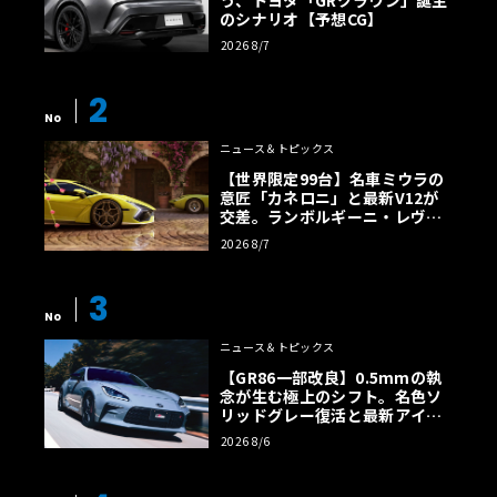
のシナリオ【予想CG】
2026 8/7
2
No
ニュース＆トピックス
【世界限定99台】名車ミウラの
意匠「カネロニ」と最新V12が
交差。ランボルギーニ・レヴエ
ルトに60周年記念車が登場
2026 8/7
3
No
ニュース＆トピックス
【GR86一部改良】0.5mmの執
念が生む極上のシフト。名色ソ
リッドグレー復活と最新アイサ
イトでFRの極みへ
2026 8/6