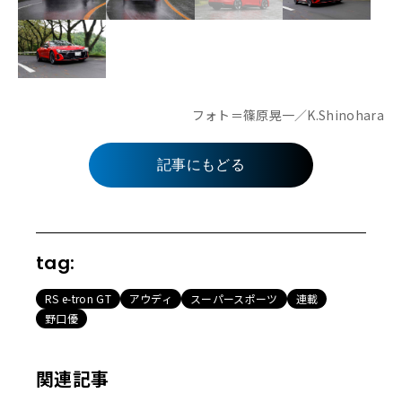
フォト＝篠原晃一／K.Shinohara
記事にもどる
tag:
RS e-tron GT
アウディ
スーパースポーツ
連載
野口優
関連記事