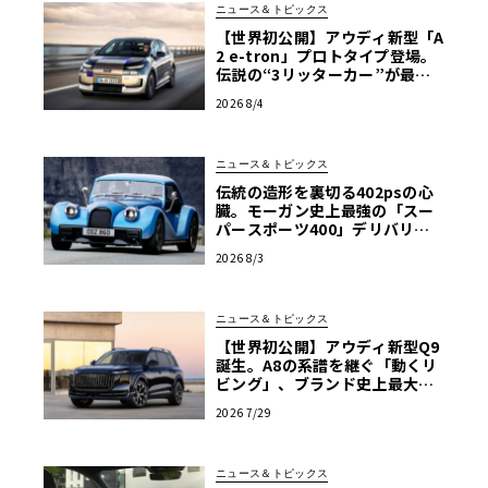
ニュース＆トピックス
【世界初公開】アウディ新型「A
2 e-tron」プロトタイプ登場。
伝説の“3リッターカー”が最高
効率エントリーBEVとして復活
2026 8/4
【画像38枚】
ニュース＆トピックス
伝統の造形を裏切る402psの心
臓。モーガン史上最強の「スー
パースポーツ400」デリバリー
開始
2026 8/3
ニュース＆トピックス
【世界初公開】アウディ新型Q9
誕生。A8の系譜を継ぐ「動くリ
ビング」、ブランド史上最大のS
UVが体現する境地
2026 7/29
ニュース＆トピックス