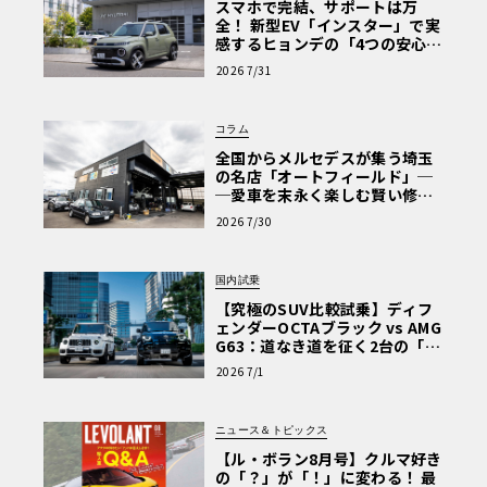
スマホで完結、サポートは万
全！ 新型EV「インスター」で実
感するヒョンデの「4つの安心」
【第1回・ヒョンデ6つの疑問：
2026 7/31
Why? Hyundai?】〈PR〉
コラム
全国からメルセデスが集う埼玉
の名店「オートフィールド」─
─愛車を末永く楽しむ賢い修理
術と、プロがフックス製オイル
2026 7/30
を選ぶ理由〈PR〉
国内試乗
【究極のSUV比較試乗】ディフ
ェンダーOCTAブラック vs AMG
G63：道なき道を征く2台の「対
極的アプローチ」
2026 7/1
ニュース＆トピックス
【ル・ボラン8月号】クルマ好き
の「？」が「！」に変わる！ 最