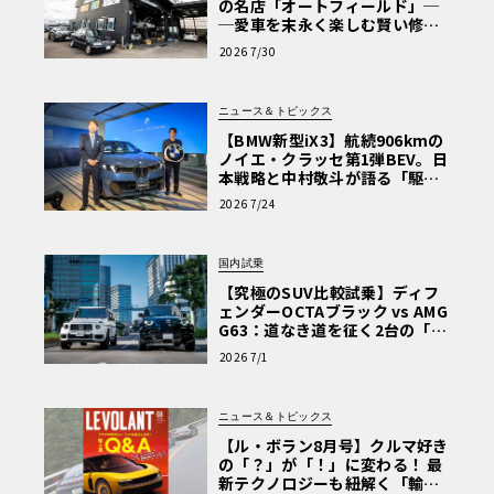
の名店「オートフィールド」─
─愛車を末永く楽しむ賢い修理
術と、プロがフックス製オイル
2026 7/30
を選ぶ理由〈PR〉
ニュース＆トピックス
【BMW新型iX3】航続906kmの
ノイエ・クラッセ第1弾BEV。日
本戦略と中村敬斗が語る「駆け
ぬける歓び」
2026 7/24
国内試乗
【究極のSUV比較試乗】ディフ
ェンダーOCTAブラック vs AMG
G63：道なき道を征く2台の「対
極的アプローチ」
2026 7/1
ニュース＆トピックス
【ル・ボラン8月号】クルマ好き
の「？」が「！」に変わる！ 最
新テクノロジーも紐解く「輸入