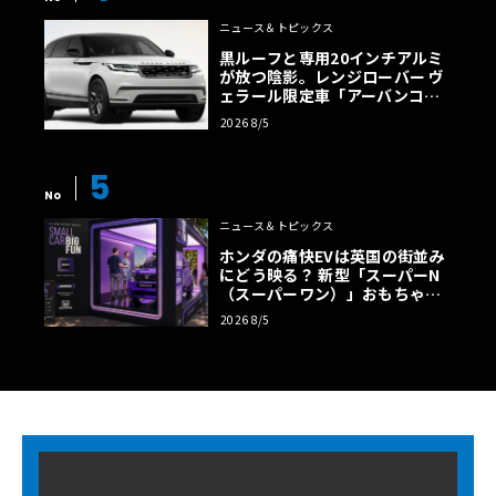
ニュース＆トピックス
黒ルーフと専用20インチアルミ
が放つ陰影。レンジローバー ヴ
ェラール限定車「アーバンコン
トラスト・エディション」登場
2026 8/5
5
No
ニュース＆トピックス
ホンダの痛快EVは英国の街並み
にどう映る？ 新型「スーパーN
（スーパーワン）」おもちゃ箱
ツアーの全貌
2026 8/5