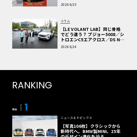
車Q&A」
2026 6/25
コラム
【LE VOLANT LAB】同じ骨格
でどう違う？ プジョー5008／シ
トロエンC5エアクロス／DS Nº4
読者一気乗りレポート
2026 6/24
RANKING
1
No
ニュース＆トピックス
【写真106枚】クラシックから
新時代へ。BMW製MINI、25年
のデザイン進化を辿る