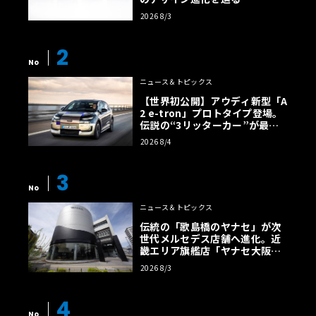
2026 8/3
2
No
ニュース＆トピックス
【世界初公開】アウディ新型「A
2 e-tron」プロトタイプ登場。
伝説の“3リッターカー”が最高
効率エントリーBEVとして復活
2026 8/4
【画像38枚】
3
No
ニュース＆トピックス
伝統の「歌島橋のヤナセ」が次
世代メルセデス店舗へ進化。近
畿エリア旗艦店「ヤナセ大阪支
店」がリニューアル
2026 8/3
4
No