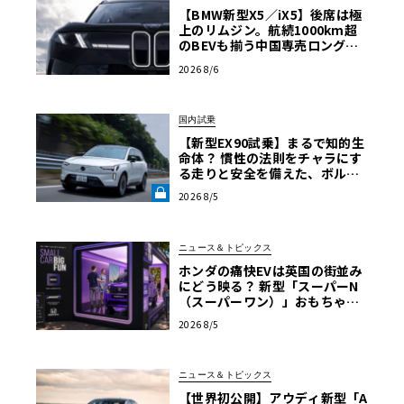
【BMW新型X5／iX5】後席は極
上のリムジン。航続1000km超
のBEVも揃う中国専売ロング仕
様の全貌
2026 8/6
国内試乗
【新型EX90試乗】まるで知的生
命体？ 慣性の法則をチャラにす
る走りと安全を備えた、ボルボ
新旗艦EVの結論《LE VOLANT L
2026 8/5
AB》
ニュース＆トピックス
ホンダの痛快EVは英国の街並み
にどう映る？ 新型「スーパーN
（スーパーワン）」おもちゃ箱
ツアーの全貌
2026 8/5
ニュース＆トピックス
【世界初公開】アウディ新型「A