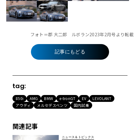
フォト＝郡 大二郎 ルボラン2023年2月号より転載
記事にもどる
tag:
850i
AMG
BMW
e-tronGT
EV
LEVOLANT
アウディ
メルセデスベンツ
国内試乗
関連記事
ニュース＆トピックス