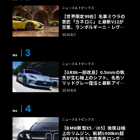
ニュース＆トピックス
【世界限定99台】名車ミウラの
意匠「カネロニ」と最新V12が
交差。ランボルギーニ・レヴエ
ルトに60周年記念車が登場
2026 8/7
3
No
ニュース＆トピックス
【GR86一部改良】0.5mmの執
念が生む極上のシフト。名色ソ
リッドグレー復活と最新アイサ
イトでFRの極みへ
2026 8/6
4
No
ニュース＆トピックス
【BMW新型X5／iX5】後席は極
上のリムジン。航続1000km超
のBEVも揃う中国専売ロング仕