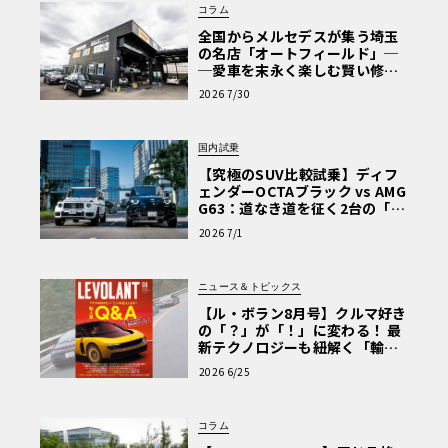
に続いて作者・Ken-1氏のコメントを、細かな組み立ての
コラム
部分についてお読みいただこう。
全国からメルセデスが集う埼玉
の名店「オートフィールド」─
─愛車を末永く楽しむ賢い修理
術と、プロがフックス製オイル
「エンジンのディテールアップですが、僕個人が意識して
2026 7/30
を選ぶ理由〈PR〉
いる点は、程々で手を引く、です（笑）。全体のバランス
を見ながら追加する箇所、省略する箇所を考え、ワンポイ
国内試乗
ント的に目を引く箇所を作ってやるようにして、全体の緊
【究極のSUV比較試乗】ディフ
張感（ハッタリ）を出すようにしています。そして最後
ェンダーOCTAブラック vs AMG
G63：道なき道を征く2台の「対
に、いい感じに嘘をつく、です（笑）。 やはり完全再現は
極的アプローチ」
難しいので、バランスを取るために、実際にはない配線や
2026 7/1
取り回しをそれっぽく処理してしまいます。模型的ディフ
ォルメですね。
ニュース＆トピックス
【ル・ボラン8月号】クルマ好き
の「？」が「！」に変わる！ 最
以上の点をふまえてパイピングを施していくのですが、今
新テクノロジーも紐解く「輸入
車Q&A」
回のF50はエンジンとボディの組み込みが独特で、シャシー
2026 6/25
側でなく、仕上がったボディに後ろ向きに差し込み、車軸
を基点に回転させるように組み込みます。よって、どうし
コラム
ても事前にすべての追加ディテールを仕込む事が出来ない