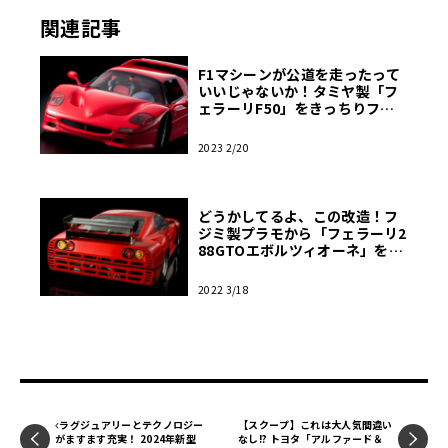
V型12気筒DOHCという基本スペックを受け継ぎつつ、排気
関連記事
量を3.5Lから4.7L（4698cc）へと拡大したもので、最高出
力は520hpと公表されている。これに組み合わされる変速
F1マシーンが公道を走ったって
機は6速MT。このエンジンとミッション、そしてデフが一
いいじゃないか！タミヤ製「フ
体となってモノコックに剛結されるという基本構造が、ま
ェラーリF50」をきっちりフィ
ニッシュ・前編【モデルカー
さに「公道を走るF1」たる所以である。
ズ】
2023 2/20
このモノコックはカーボンコンポジット製で、前方にはラ
どうかしてるよ、この改造！フ
ジエターと補器を支えるチューブラーサブフレームを配
ジミ製プラモから「フェラーリ2
置。さらにサスペンションは前後ともダブルウィッシュボ
88GTOエボルツィオーネ」をセ
ミスクラッチ！【モデルカー
ーンだが、ダンパーを車体側上部に置くプッシュロッド式
ズ】
を採用するあたりも、まさにF1であった。こうしたシャシ
2022 3/18
ーを包むボディはピニンファリーナによりデザインされた
もので、前作F40に比べるとより洗練されたものとなってい
る。トップは取り外し式（デタッチャブル）だが、その着
脱作業は工場での作業が必要であった。そのため、オープ
ン状態でのドライブ中の降雨に対応するための簡単な幌が
ラグジュアリーとテクノロジー
【スクープ】これは大人気間違い
備わっていた。
がますます充実！ 2024年新型
なし!? トヨタ「アルファード＆