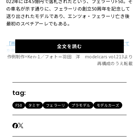
022年には4.5億円で落札されたという、フェラーリF50。そ
の車名が示す通りに、フェラーリの創立50周年を記念して
送り出されたモデルであり、エンツォ・フェラーリ亡き後
最初のスペチアーレでもある。
【画像53枚】F50のエンジン、シャシー、内装、組み立て
全文を読む
を見る！
作例制作=Ken-1／フォト＝羽田 洋 modelcars vol.213より
再構成のうえ転載
その発表は1995年3月のジュネーブモーターショーでのこと
で、実際には50周年より若干早かったという。エンツォの
息子であるピエロ・フェラーリが設定したコンセプトは、
tag:
「公道を走れるF1」というもの。その言葉通り、F50の車
体構造はF1マシーンに近いものだった。
F50
タミヤ
フェラーリ
プラモデル
モデルカーズ
何よりもまず、搭載されたエンジンはF1マシーン用のもの
をベースに開発された。1988～1992年のフェラーリF1のも
のをベースとしたこのエンジン（ティーポF130A）は、65°