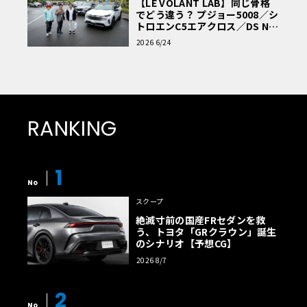
【LE VOLANT LAB】同じ骨格
訳です。ですので、ボディとエンジン、そしてシャシーと
でどう違う？ プジョー5008／シ
トロエンC5エアクロス／DS Nº4
内装、全て組み上がった後、さらにパイビングを追加する
読者一気乗りレポート
2026 6/24
という特殊な段取りとなりました。
と、こういうわけで、なかなか普段のカーモデルのセオリ
ーから離れた段取りの組み立てを要するF50。これはやは
RANKING
り実車同様に、どちらかというとF1キットに近い感覚とも
言えます。しかし上手く仕上がると、それだけの甲斐ある
素晴らしいフォルムとディテールを味わえる、満足度の高
1
いF50を手に入れることができますよ！」
No
スクープ
絶滅寸前の国産FRセダンを救
う、トヨタ「GRクラウン」誕生
のシナリオ【予想CG】
2026 8/7
2
No