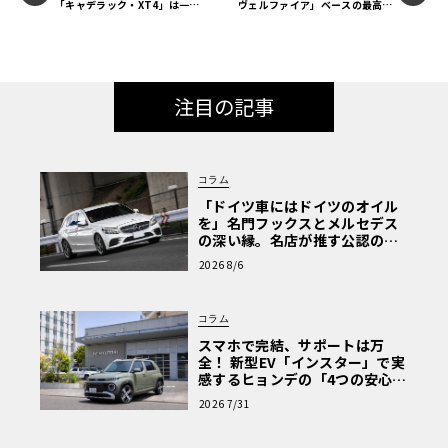
「キャデラック・XT4」は一段
ヴェルファイア」ベースの最高級
上のドライブが味わえる一台に
ミニバン、レクサス「LM」がい
よいよ日本上陸か？
インテリアは、たとえばドアトリムが装備されるなど、F40
と比べると実用性や快適性を重視した印象であるが、「ほ
ぼF1」の車体構造のため、その乗り心地はかなりスパルタ
注目の記事
ンなものだという。エアコンは装備されたがウィンドウは
手動式であった。ボディカラーはF40がレッドのみであった
のに対し、F50では5色を設定、そのうち4色（レッド、イ
コラム
エロー、シルバー、ブラック）には色調違いで2種類ずつが
「ドイツ車にはドイツのオイル
用意されたという。
を」名門フックスとメルセデス
の深い縁。名店が推す公認の安
心と、Cクラスで味わうシルキー
2026 8/6
な走り〈PR〉
エンジンのディテールアップは程々＆適宜アレンジで！
前編（下の「関連記事」参照）で述べた通り、ここでお見
コラム
せしているのはタミヤ製1/24スケール・プラモデルのF50
スマホで完結、サポートは万
を制作した作品だ。特に改造を要するキットではないの
全！ 新型EV「インスター」で実
で、各部に的確なディテールアップを行って仕上げたのみ
感するヒョンデの「4つの安心」
【第1回・ヒョンデ6つの疑問：
だが、ボディ塗装などの美しいフィニッシュも相俟って、
2026 7/31
Why? Hyundai?】〈PR〉
非常に見応えのある作品となっている。ではここで、前編