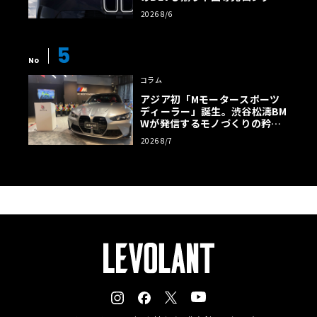
様の全貌
2026 8/6
5
No
コラム
アジア初「Mモータースポーツ
ディーラー」誕生。渋谷松濤BM
Wが発信するモノづくりの矜持
【木下隆之コラム】
2026 8/7