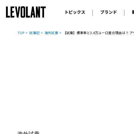
トピックス
ブランド
輸入車
アウデ
ニュース
TOP
試乗記
海外試乗
【試乗】標準車と3.4万ユーロ差の理由は？ アウ
スクープ
メルセ
試乗
アルピ
コラム
プジョ
アルフ
ランボ
ベント
ランド
MINI
ボルボ
ジープ
海外試乗