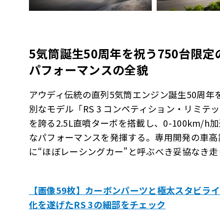
5
気筒誕生
50
周年を祝う
750
台限定
パフォーマンスの全貌
アウディ伝統の直列5気筒エンジン誕生50周年
別なモデル「RS 3 コンペティション・リミテッ
を誇る2.5L直噴ターボを搭載し、0-100km/h
なパフォーマンスを発揮する。専用開発の車高
に“ほぼレーシングカー”と呼ぶべき妥協なき
【画像59枚】カーボンパーツと極太スタビライ
化を遂げたRS 3の細部をチェック