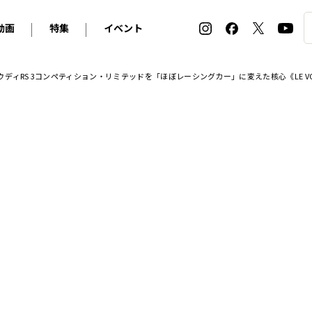
動画
特集
イベント
ィ
BMW
アルピナ
オリジナル動画
2026 サマータイヤ＆ホイール バイヤーズガイド
ル・ボラン カーズ・ミート2026横浜
ディRS 3コンペティション・リミテッドを「ほぼレーシングカー」に変えた核心《LE VOL
2025-2026 冬 スタッドレス＆ウインタータイヤ バイヤ
SNOW EXPERIENCE in TOGAKUSHI SKI FIE
デス・ベンツ
ポルシェ
フォルクスワーゲン
ホイールカタログ2025-2026冬
EV:LIFE FUTAKO TAMAGAWA 2026
ーヌ
シトロエン
DSオートモビル
ホイールカタログ
EV:LIFE KOBE 2025
ー
ルノー
アバルト
タイヤ特集
ル・ボラン カーズ・ミート2025横浜
ァ・ロメオ
フェラーリ
フィアット
ルギーニ
マセラティ
アストン・マーティン
レー
ケータハム
ジャガー
ローバー
ロータス
マクラーレン
モーガン
ロールス・ロイス
キャデラック
シボレー
テスラ
ヒョンデ