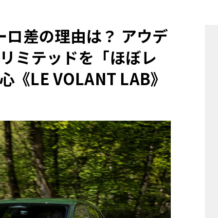
他
ーロ差の理由は？ アウデ
・リミテッドを「ほぼレ
ス
トヨタ
日産
スバル
マツダ
LE VOLANT LAB》
ダイハツ
スズキ
他