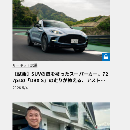
サーキット試乗
【試乗】SUVの皮を被ったスーパーカー。72
7psの「DBX S」の走りが教える、アストン
流“真のGT”の正体《LE VOLANT LAB》
2026 5/4