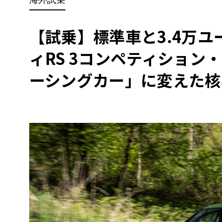
BYD
その
【試乗】標準車と3.4万ユ
ィRS 3コンペティション
国産車
レクサ
ホンダ
ーシングカー」に変えた核心《
三菱
光岡
その