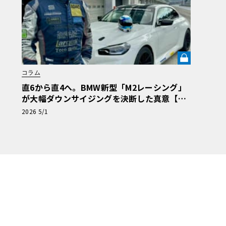
コラム
直6から直4へ。BMW新型「M2レーシング」
が大幅ダウンサイジングを決断した真意【木
下隆之コラム】《LE VOLANT LAB》
2026 5/1