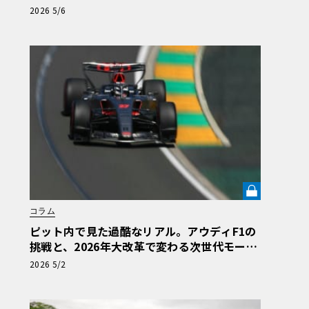
パーが叶えたアンダーステア皆無の走り《LE
2026 5/6
VOLANT LAB》
コラム
ピット内で見た過酷なリアル。アウディF1の
挑戦と、2026年大改革で変わる次世代モータ
ースポーツ【自動車業界の研究】《LE VOLA
2026 5/2
NT LAB》