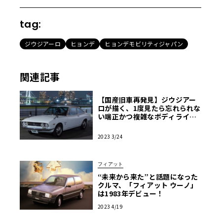
tag:
ジウジアーロ
ヒョンデ
ヒョンデモビリティジャパン
関連記事
【国産旧車再発見】ジウジアー
ロが描く、1度見たら忘れられな
い端正かつ複雑なボディライン
『いすゞ117クーペ』
2023 3/24
フィアット
“未来から来た”と話題になった
クルマ、「フィアット ウーノ」
は1983年デビュー！
2023 4/19