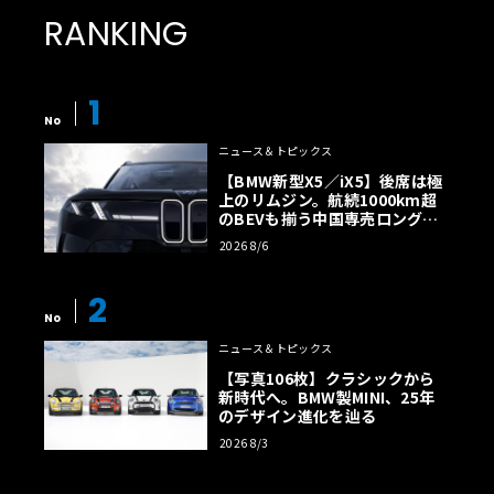
RANKING
1
No
ニュース＆トピックス
【BMW新型X5／iX5】後席は極
上のリムジン。航続1000km超
のBEVも揃う中国専売ロング仕
様の全貌
2026 8/6
2
No
ニュース＆トピックス
【写真106枚】クラシックから
新時代へ。BMW製MINI、25年
のデザイン進化を辿る
2026 8/3