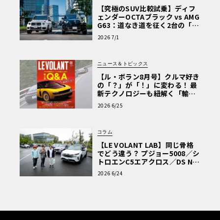
【究極のSUV比較試乗】ディフ
ェンダーOCTAブラック vs AMG
G63：道なき道を征く2台の「対
極的アプローチ」
2026 7/1
ニュース＆トピックス
【ル・ボラン8月号】クルマ好き
の「？」が「！」に変わる！ 最
新テクノロジーも紐解く「輸入
車Q&A」
2026 6/25
コラム
【LE VOLANT LAB】同じ骨格
でどう違う？ プジョー5008／シ
トロエンC5エアクロス／DS Nº4
読者一気乗りレポート
2026 6/24