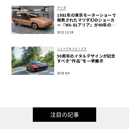
マツダ
1981年の東京モーターショーで
発表されたマツダ幻のショーカ
ー『MX-81アリア』が40年の時
を経て蘇る。同車が辿った数奇
2022 12/18
な物語とは――？
ニュース＆トピックス
50周年のイタルデザインが記念
すべき“作品”を一挙展示
2018 6/4
注目の記事