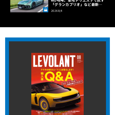
6の咆哮。聖地トリエステで試す
「グランカブリオ」など最新ト
ロフェオ3台の官能評価《LE VO
2026 8/4
LANT LAB》