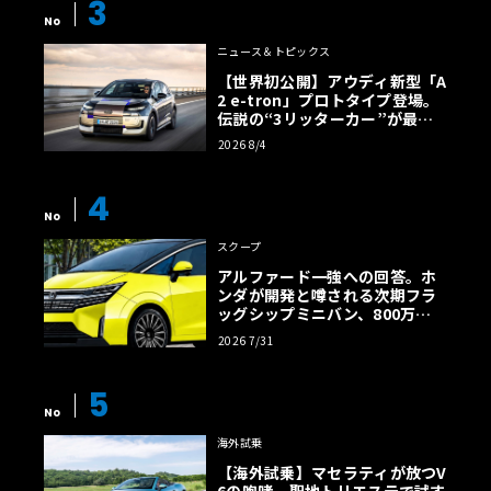
3
No
ニュース＆トピックス
【世界初公開】アウディ新型「A
2 e-tron」プロトタイプ登場。
伝説の“3リッターカー”が最高
効率エントリーBEVとして復活
2026 8/4
【画像38枚】
4
No
スクープ
アルファード一強への回答。ホ
ンダが開発と噂される次期フラ
ッグシップミニバン、800万円
超の勝算【予想CG】
2026 7/31
5
No
海外試乗
【海外試乗】マセラティが放つV