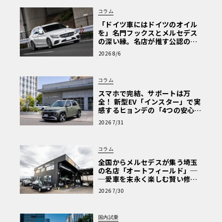
コラム
「ドイツ車にはドイツのオイル
を」名門フックスとメルセデス
の深い縁。名店が推す公認の安
心と、Cクラスで味わうシルキー
2026 8/6
な走り〈PR〉
コラム
スマホで完結、サポートは万
全！ 新型EV「インスター」で実
感するヒョンデの「4つの安心」
【第1回・ヒョンデ6つの疑問：
2026 7/31
Why? Hyundai?】〈PR〉
コラム
全国からメルセデスが集う埼玉
の名店「オートフィールド」─
─愛車を末永く楽しむ賢い修理
術と、プロがフックス製オイル
2026 7/30
を選ぶ理由〈PR〉
国内試乗