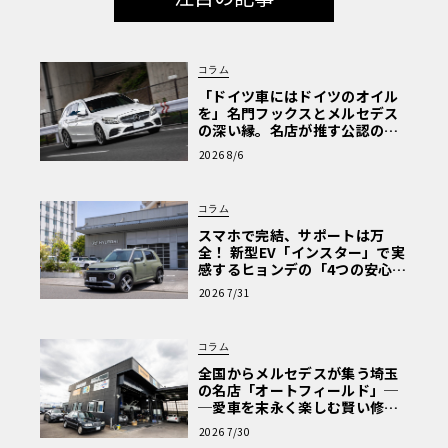
コラム
「ドイツ車にはドイツのオイル
を」名門フックスとメルセデス
の深い縁。名店が推す公認の安
心と、Cクラスで味わうシルキー
2026 8/6
な走り〈PR〉
コラム
スマホで完結、サポートは万
全！ 新型EV「インスター」で実
感するヒョンデの「4つの安心」
【第1回・ヒョンデ6つの疑問：
2026 7/31
Why? Hyundai?】〈PR〉
コラム
全国からメルセデスが集う埼玉
の名店「オートフィールド」─
─愛車を末永く楽しむ賢い修理
術と、プロがフックス製オイル
2026 7/30
を選ぶ理由〈PR〉