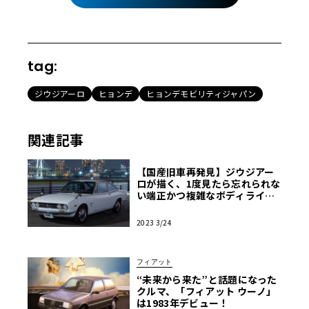
tag:
ジウジアーロ
ヒョンデ
ヒョンデモビリティジャパン
関連記事
【国産旧車再発見】ジウジアー
ロが描く、1度見たら忘れられな
い端正かつ複雑なボディライン
『いすゞ117クーペ』
2023 3/24
フィアット
“未来から来た”と話題になった
クルマ、「フィアット ウーノ」
は1983年デビュー！