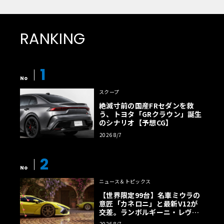
RANKING
1
No
スクープ
絶滅寸前の国産FRセダンを救
う、トヨタ「GRクラウン」誕生
のシナリオ【予想CG】
2026 8/7
2
No
ニュース＆トピックス
【世界限定99台】名車ミウラの
意匠「カネロニ」と最新V12が
交差。ランボルギーニ・レヴエ
ルトに60周年記念車が登場
2026 8/7