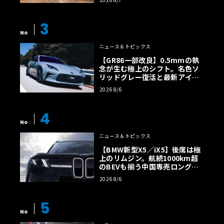
3
No
ニュース＆トピックス
【GR86一部改良】0.5mmの執
念が生む極上のシフト。名色ソ
リッドグレー復活と最新アイサ
イトでFRの極みへ
2026 8/6
4
No
ニュース＆トピックス
【BMW新型X5／iX5】後席は極
上のリムジン。航続1000km超
のBEVも揃う中国専売ロング仕
様の全貌
2026 8/6
5
No