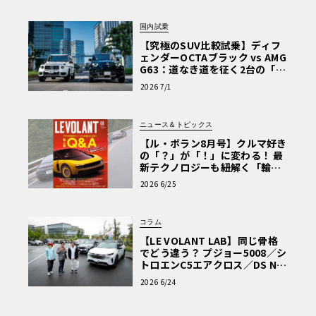
国内試乗
【究極のSUV比較試乗】ディフ
ェンダーOCTAブラック vs AMG
G63：道なき道を征く2台の「対
極的アプローチ」
2026 7/1
ニュース＆トピックス
【ル・ボラン8月号】クルマ好き
の「？」が「！」に変わる！ 最
新テクノロジーも紐解く「輸入
車Q&A」
2026 6/25
コラム
【LE VOLANT LAB】同じ骨格
でどう違う？ プジョー5008／シ
トロエンC5エアクロス／DS Nº4
読者一気乗りレポート
2026 6/24