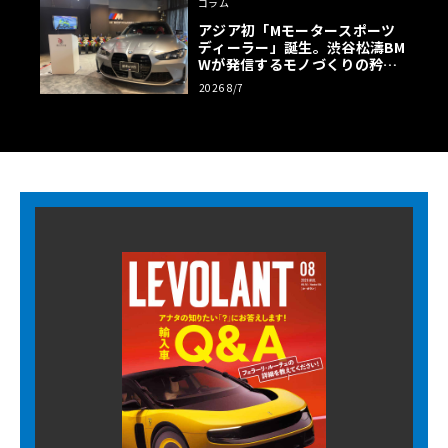
コラム
アジア初「Mモータースポーツ
ディーラー」誕生。渋谷松濤BM
Wが発信するモノづくりの矜持
【木下隆之コラム】
2026 8/7