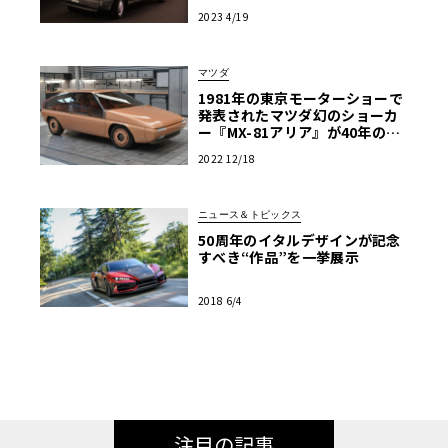
2023 4/19
マツダ
1981年の東京モーターショーで
発表されたマツダ幻のショーカ
ー『MX-81アリア』が40年の時
を経て蘇る。同車が辿った数奇
2022 12/18
な物語とは――？
ニュース＆トピックス
50周年のイタルデザインが記念
すべき“作品”を一挙展示
2018 6/4
注目の記事