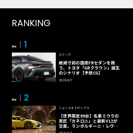
RANKING
1
No
スクープ
絶滅寸前の国産FRセダンを救
う、トヨタ「GRクラウン」誕生
のシナリオ【予想CG】
2026 8/7
2
No
ニュース＆トピックス
【世界限定99台】名車ミウラの
意匠「カネロニ」と最新V12が
交差。ランボルギーニ・レヴエ
ルトに60周年記念車が登場
2026 8/7