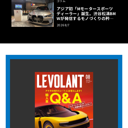
コラム
アジア初「Mモータースポーツ
ディーラー」誕生。渋谷松濤BM
Wが発信するモノづくりの矜持
【木下隆之コラム】
2026 8/7