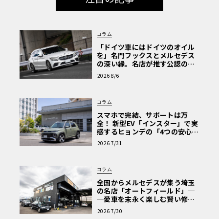
コラム
「ドイツ車にはドイツのオイル
を」名門フックスとメルセデス
の深い縁。名店が推す公認の安
心と、Cクラスで味わうシルキー
2026 8/6
な走り〈PR〉
コラム
スマホで完結、サポートは万
全！ 新型EV「インスター」で実
感するヒョンデの「4つの安心」
【第1回・ヒョンデ6つの疑問：
2026 7/31
Why? Hyundai?】〈PR〉
コラム
全国からメルセデスが集う埼玉
の名店「オートフィールド」─
─愛車を末永く楽しむ賢い修理
術と、プロがフックス製オイル
2026 7/30
を選ぶ理由〈PR〉