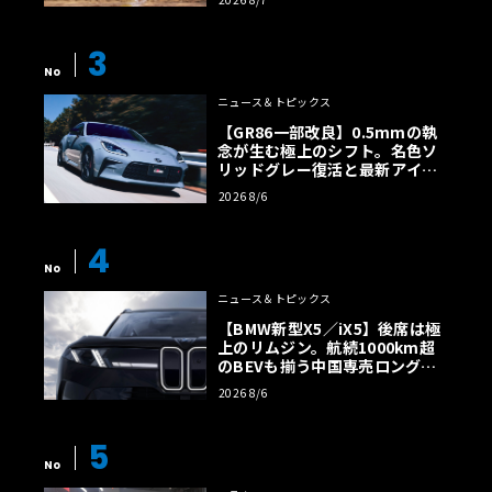
3
No
ニュース＆トピックス
【GR86一部改良】0.5mmの執
念が生む極上のシフト。名色ソ
リッドグレー復活と最新アイサ
イトでFRの極みへ
2026 8/6
4
No
ニュース＆トピックス
【BMW新型X5／iX5】後席は極
上のリムジン。航続1000km超
のBEVも揃う中国専売ロング仕
様の全貌
2026 8/6
5
No