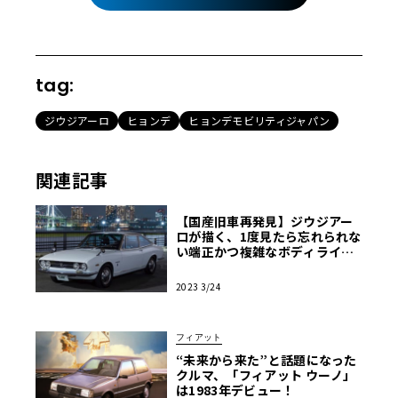
tag:
ジウジアーロ
ヒョンデ
ヒョンデモビリティジャパン
関連記事
【国産旧車再発見】ジウジアー
ロが描く、1度見たら忘れられな
い端正かつ複雑なボディライン
『いすゞ117クーペ』
2023 3/24
フィアット
“未来から来た”と話題になった
クルマ、「フィアット ウーノ」
は1983年デビュー！