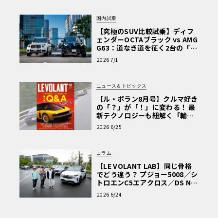
国内試乗
【究極のSUV比較試乗】ディフ
ェンダーOCTAブラック vs AMG
G63：道なき道を征く2台の「対
極的アプローチ」
2026 7/1
ニュース＆トピックス
【ル・ボラン8月号】クルマ好き
の「？」が「！」に変わる！ 最
新テクノロジーも紐解く「輸入
車Q&A」
2026 6/25
コラム
【LE VOLANT LAB】同じ骨格
でどう違う？ プジョー5008／シ
トロエンC5エアクロス／DS Nº4
読者一気乗りレポート
2026 6/24