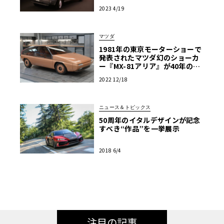
2023 4/19
マツダ
1981年の東京モーターショーで
発表されたマツダ幻のショーカ
ー『MX-81アリア』が40年の時
を経て蘇る。同車が辿った数奇
2022 12/18
な物語とは――？
ニュース＆トピックス
50周年のイタルデザインが記念
すべき“作品”を一挙展示
2018 6/4
注目の記事