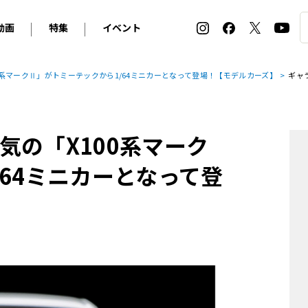
動画
特集
イベント
ィ
BMW
アルピナ
オリジナル動画
2026 サマータイヤ＆ホイール バイヤーズガイド
ル・ボラン カーズ・ミート2026横浜
0系マークⅡ」がトミーテックから1/64ミニカーとなって登場！【モデルカーズ】
ギャ
2025-2026 冬 スタッドレス＆ウインタータイヤ バイヤ
SNOW EXPERIENCE in TOGAKUSHI SKI FIE
デス・ベンツ
ポルシェ
フォルクスワーゲン
ホイールカタログ2025-2026冬
EV:LIFE FUTAKO TAMAGAWA 2026
ーヌ
シトロエン
DSオートモビル
ホイールカタログ
EV:LIFE KOBE 2025
気の「X100系マーク
ー
ルノー
アバルト
タイヤ特集
ル・ボラン カーズ・ミート2025横浜
ァ・ロメオ
フェラーリ
フィアット
64ミニカーとなって登
ルギーニ
マセラティ
アストン・マーティン
レー
ケータハム
ジャガー
ローバー
ロータス
マクラーレン
モーガン
ロールス・ロイス
キャデラック
シボレー
テスラ
ヒョンデ