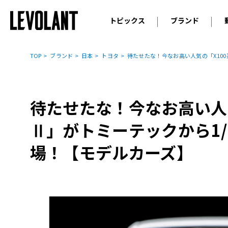
トピックス
ブランド
輸入車
アウデ
ニュース
TOP
ブランド
日本
トヨタ
待たせたな！今なお高い人気の「X10
スクープ
メルセ
試乗
アルピ
コラム
待たせたな！今なお高い人
プジョ
アルフ
Ⅱ」がトミーテックから1/
ランボ
場！【モデルカーズ】
ベント
ランド
MINI
ボルボ
ジープ