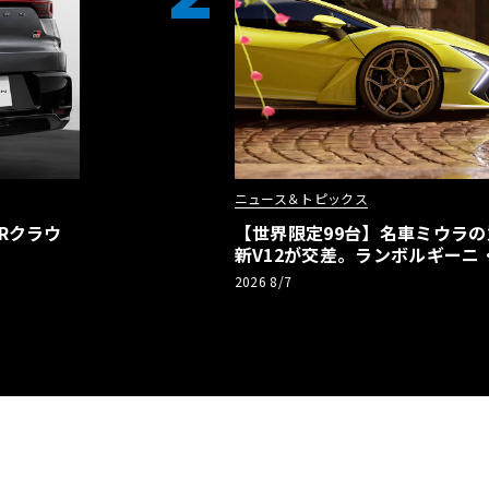
ニュース＆トピックス
Rクラウ
【世界限定99台】名車ミウラ
新V12が交差。ランボルギーニ
記念車が登場
2026 8/7