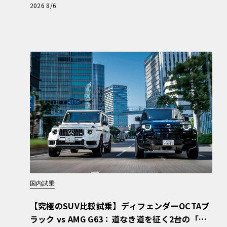
と、Cクラスで味わうシルキーな走り〈PR〉
2026 8/6
国内試乗
【究極のSUV比較試乗】ディフェンダーOCTAブ
ラック vs AMG G63：道なき道を征く2台の「対