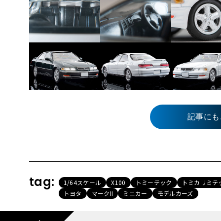
記事にも
tag:
1/64スケール
X100
トミーテック
トミカリミテ
トヨタ
マークII
ミニカー
モデルカーズ