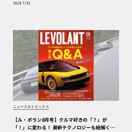
【第1回・ヒョンデ6つの疑問：Why? Hyunda
2026 7/31
i?】〈PR〉
ニュース＆トピックス
【ル・ボラン8月号】クルマ好きの「？」が
「！」に変わる！ 最新テクノロジーも紐解く