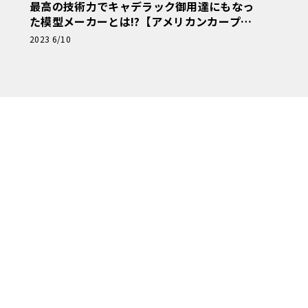
最高の技術力でキャデラック御用達にもなっ
た模型メーカーとは!?【アメリカンカープラ
モ・クロニクル】第5回
2023 6/10