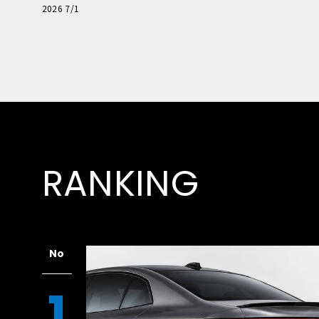
極的アプローチ」
2026 7/1
RANKING
No
1