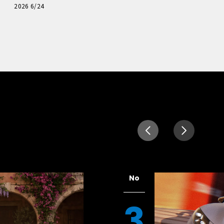
読者一気乗りレポート
2026 6/24
No
3