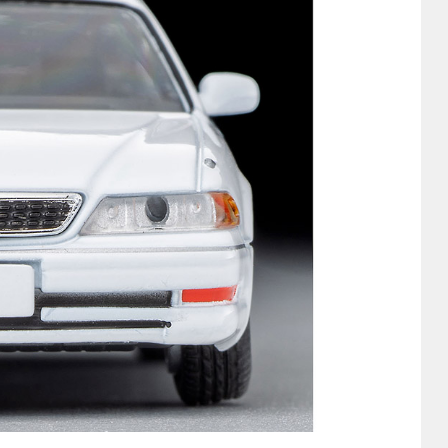
他
ス
トヨタ
日産
スバル
マツダ
ダイハツ
スズキ
他