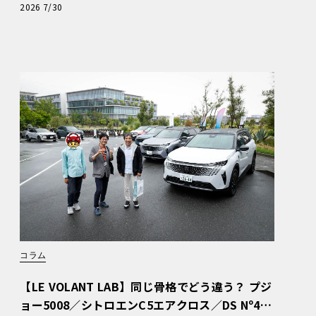
と、プロがフックス製オイルを選ぶ理由〈PR〉
2026 7/30
コラム
【LE VOLANT LAB】同じ骨格でどう違う？ プジ
ョー5008／シトロエンC5エアクロス／DS Nº4