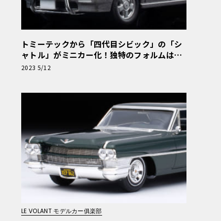
トミーテックから「四代目シビック」の「シ
ャトル」がミニカー化！独特のフォルムは1/
64スケールでも変わらず【モデルカーズ】
2023 5/12
LE VOLANT モデルカー俱楽部