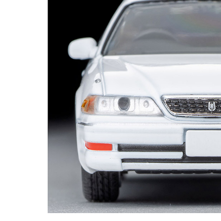
BYD
その
国産車
レクサ
ホンダ
三菱
光岡
その