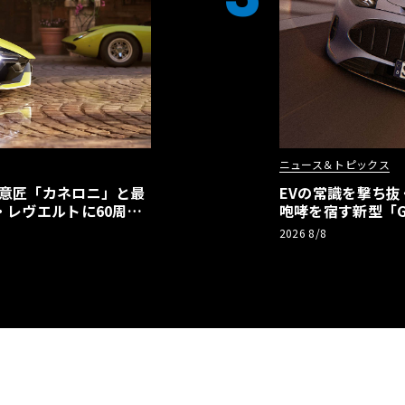
ニュース＆トピックス
の意匠「カネロニ」と最
EVの常識を撃ち抜
・レヴエルトに60周年
咆哮を宿す新型「GT
2026 8/8