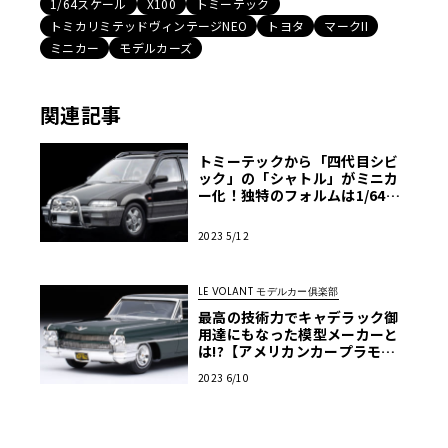
1/64スケール
X100
トミーテック
トミカリミテッドヴィンテージNEO
トヨタ
マークII
ミニカー
モデルカーズ
関連記事
トミーテックから「四代目シビ
ック」の「シャトル」がミニカ
ー化！独特のフォルムは1/64ス
ケールでも変わらず【モデルカ
ーズ】
2023 5/12
LE VOLANT モデルカー俱楽部
最高の技術力でキャデラック御
用達にもなった模型メーカーと
は!?【アメリカンカープラモ・
クロニクル】第5回
2023 6/10