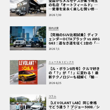
全国からメルセデスが集う埼玉
の名店「オートフィールド」─
─愛車を末永く楽しむ賢い修理
術と、プロがフックス製オイル
2026 7/30
を選ぶ理由〈PR〉
国内試乗
【究極のSUV比較試乗】ディフ
ェンダーOCTAブラック vs AMG
G63：道なき道を征く2台の「対
極的アプローチ」
2026 7/1
ニュース＆トピックス
【ル・ボラン8月号】クルマ好き
の「？」が「！」に変わる！ 最
新テクノロジーも紐解く「輸入
車Q&A」
2026 6/25
コラム
【LE VOLANT LAB】同じ骨格
でどう違う？ プジョー5008／シ