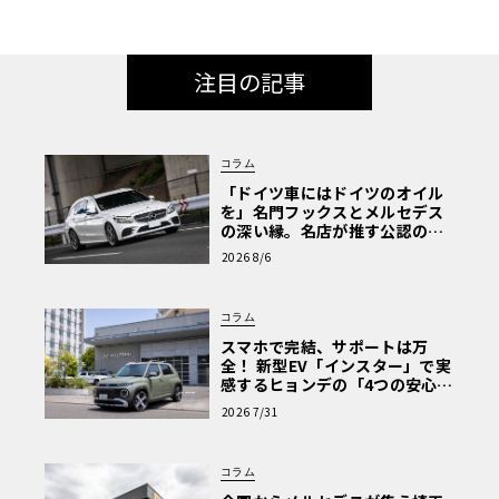
注目の記事
コラム
「ドイツ車にはドイツのオイル
を」名門フックスとメルセデス
の深い縁。名店が推す公認の安
心と、Cクラスで味わうシルキー
2026 8/6
な走り〈PR〉
コラム
スマホで完結、サポートは万
全！ 新型EV「インスター」で実
感するヒョンデの「4つの安心」
【第1回・ヒョンデ6つの疑問：
2026 7/31
Why? Hyundai?】〈PR〉
コラム