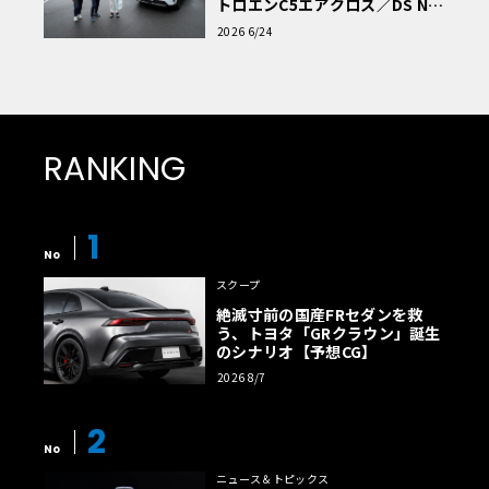
トロエンC5エアクロス／DS Nº4
読者一気乗りレポート
2026 6/24
RANKING
1
No
スクープ
絶滅寸前の国産FRセダンを救
う、トヨタ「GRクラウン」誕生
のシナリオ【予想CG】
2026 8/7
2
No
ニュース＆トピックス