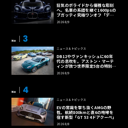
狂気のボライドから優雅な彫刻
へ。名車の系譜を継ぐ1600psの
ブガッティ究極ワンオフ「デス
トリエ」
2026 8/9
3
No
ニュース＆トピックス
DB12やヴァンキッシュに60年
代の息吹を。アストン・マーテ
ィンが放つ世界限定5台の特別コ
レクション
2026 8/9
4
No
ニュース＆トピックス
EVの常識を撃ち抜くAMGの野
性。航続800kmと直6の咆哮を
宿す新型「GT 53 4ドアクーペ」
2026 8/8